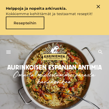
Helppoja ja nopeita arkiruokia.
Kokkiemme kehittämät ja testaamat reseptit!
Resepteihin
AURINKOISEN ESPANJAN ANTIMIA
Omasta mielestämme parasta
kananpoikaa