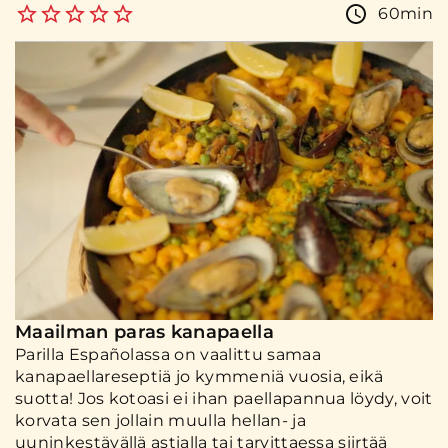
60min
Maailman paras kanapaella
Parilla Españolassa on vaalittu samaa
kanapaellareseptiä jo kymmeniä vuosia, eikä
suotta! Jos kotoasi ei ihan paellapannua löydy, voit
korvata sen jollain muulla hellan- ja
uuninkestävällä astialla tai tarvittaessa siirtää