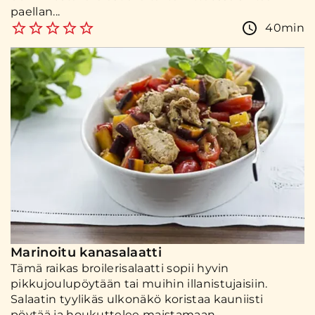
paellan...
40min
Marinoitu kanasalaatti
Tämä raikas broilerisalaatti sopii hyvin
pikkujoulupöytään tai muihin illanistujaisiin.
Salaatin tyylikäs ulkonäkö koristaa kauniisti
pöytää ja houkuttelee maistamaan.