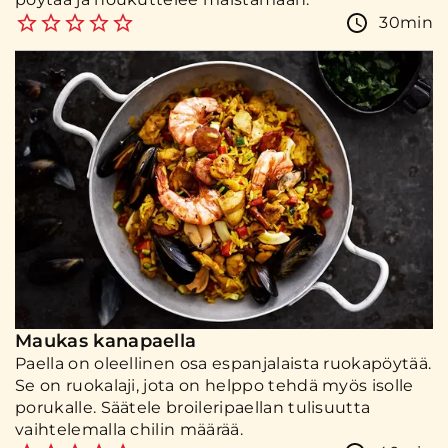
30min
Maukas kanapaella
Paella on oleellinen osa espanjalaista ruokapöytää.
Se on ruokalaji, jota on helppo tehdä myös isolle
porukalle. Säätele broileripaellan tulisuutta
vaihtelemalla chilin määrää.