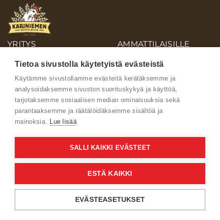
YRITYS
AMMATTILAISILLE
OIVA-RAPORTIT
Tietoa sivustolla käytetyistä evästeistä
AINEISTOPANKKI
Käytämme sivustollamme evästeitä kerätäksemme ja
analysoidaksemme sivuston suorituskykyä ja käyttöä,
Ota yhteyttä
tarjotaksemme sosiaalisen median ominaisuuksia sekä
parantaaksemme ja räätälöidäksemme sisältöä ja
mainoksia.
Lue lisää
SALLI KAIKKI EVÄSTEET
Käyttöehdot
ESTÄ KAIKKI
Verkkoselailun tietosuojaseloste
EVÄSTEASETUKSET
Kuluttajien tietosuojaseloste