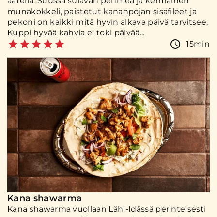
aatelia. Suussa sulavan pehmeä ja kermainen
munakokkeli, paistetut kananpojan sisäfileet ja
pekoni on kaikki mitä hyvin alkava päivä tarvitsee.
Kuppi hyvää kahvia ei toki päivää...
15min
Kana shawarma
Kana shawarma vuollaan Lähi-Idässä perinteisesti