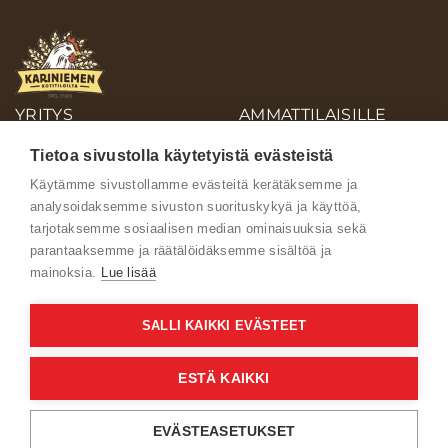
YRITYS
AMMATTILAISILLE
OIVA-RAPORTIT
Tietoa sivustolla käytetyistä evästeistä
AINEISTOPANKKI
Käytämme sivustollamme evästeitä kerätäksemme ja
analysoidaksemme sivuston suorituskykyä ja käyttöä,
Ota yhteyttä
tarjotaksemme sosiaalisen median ominaisuuksia sekä
parantaaksemme ja räätälöidäksemme sisältöä ja
mainoksia.
Lue lisää
SALLI KAIKKI EVÄSTEET
Käyttöehdot
ESTÄ KAIKKI
Verkkoselailun tietosuojaseloste
EVÄSTEASETUKSET
Kuluttajien tietosuojaseloste