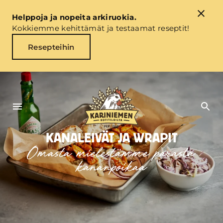
Helppoja ja nopeita arkiruokia.
Kokkiemme kehittämät ja testaamat reseptit!
Resepteihin
KANALEIVÄT JA WRAPIT
Omasta mielestämme parasta
kananpoikaa