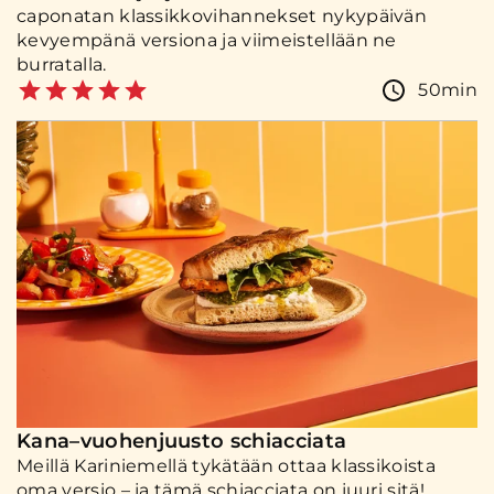
caponatan klassikkovihannekset nykypäivän
kevyempänä versiona ja viimeistellään ne
burratalla.
50min
Kana–vuohenjuusto schiacciata
Meillä Kariniemellä tykätään ottaa klassikoista
oma versio – ja tämä schiacciata on juuri sitä!