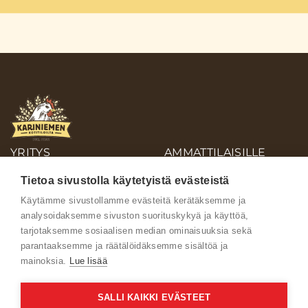
YRITYS
AMMATTILAISILLE
OIVA-RAPORTIT
Tietoa sivustolla käytetyistä evästeistä
AINEISTOPANKKI
Käytämme sivustollamme evästeitä kerätäksemme ja
analysoidaksemme sivuston suorituskykyä ja käyttöä,
Ota yhteyttä
tarjotaksemme sosiaalisen median ominaisuuksia sekä
parantaaksemme ja räätälöidäksemme sisältöä ja
mainoksia.
Lue lisää
SALLI KAIKKI EVÄSTEET