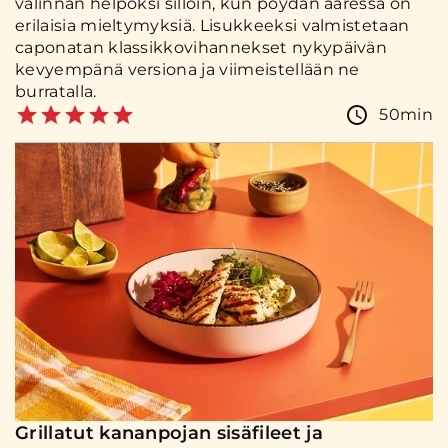
valinnan helpoksi silloin, kun pöydän ääressä on
erilaisia mieltymyksiä. Lisukkeeksi valmistetaan
caponatan klassikkovihannekset nykypäivän
kevyempänä versiona ja viimeistellään ne
burratalla.
50min
Grillatut kananpojan sisäfileet ja