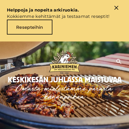
Helppoja ja nopeita arkiruokia.
Kokkiemme kehittämät ja testaamat reseptit!
Resepteihin
KESKIKESÄN JUHLASSA MAISTUVAA
Omasta mielestämme parasta
kananpoikaa