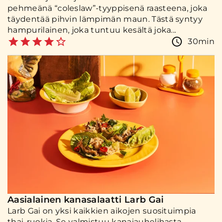
pehmeänä “coleslaw”-tyyppisenä raasteena, joka
täydentää pihvin lämpimän maun. Tästä syntyy
hampurilainen, joka tuntuu kesältä joka...
30min
Aasialainen kanasalaatti Larb Gai
Larb Gai on yksi kaikkien aikojen suosituimpia
thai-ruokia. Se valmistuu kanajauhelihasta