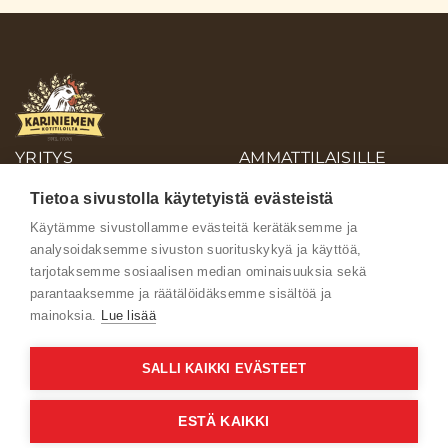
YRITYS
AMMATTILAISILLE
OIVA-RAPORTIT
Tietoa sivustolla käytetyistä evästeistä
AINEISTOPANKKI
Käytämme sivustollamme evästeitä kerätäksemme ja
analysoidaksemme sivuston suorituskykyä ja käyttöä,
Ota yhteyttä
tarjotaksemme sosiaalisen median ominaisuuksia sekä
parantaaksemme ja räätälöidäksemme sisältöä ja
mainoksia.
Lue lisää
SALLI KAIKKI EVÄSTEET
Käyttöehdot
ESTÄ KAIKKI
Verkkoselailun tietosuojaseloste