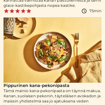
kannattaa valmistaa kanan paistoliemestä ja demi
glace-kastikepohjasta nopea kastike.
75min
Pippurinen kana-pekonipasta
Tämä mainio kana-pekonipasta on täynnä makua.
Kanan, suolaisen pekonin, täyteläisen avokadon ja
maissin yhdistelmä saa jo ajatuksena veden