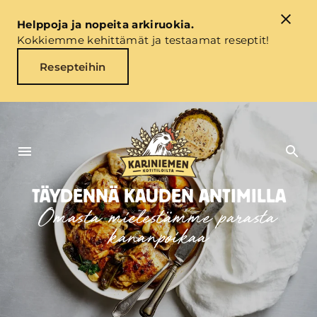
Helppoja ja nopeita arkiruokia.
Kokkiemme kehittämät ja testaamat reseptit!
Resepteihin
TÄYDENNÄ KAUDEN ANTIMILLA
Omasta mielestämme parasta
kananpoikaa