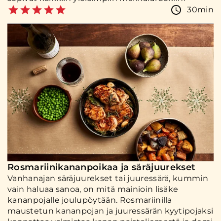
30min
Rosmariinikananpoikaa ja säräjuurekset
Vanhanajan säräjuurekset tai juuressärä, kummin
vain haluaa sanoa, on mitä mainioin lisäke
kananpojalle joulupöytään. Rosmariinilla
maustetun kananpojan ja juuressärän kyytipojaksi