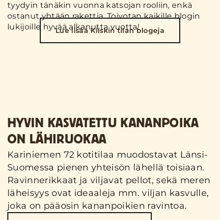
tyydyin tänäkin vuonna katsojan rooliin, enkä
ostanut yhtään rakettia. Toivotan kaikille blogin
lukijoille hyvää alkanutta vuotta!
Lue lisää Kiiskin tilan blogeja
HYVIN KASVATETTU KANANPOIKA
ON LÄHIRUOKAA
Kariniemen 72 kotitilaa muodostavat Länsi-
Suomessa pienen yhteisön lähellä toisiaan.
Ravinnerikkaat ja viljavat pellot, sekä meren
läheisyys ovat ideaaleja mm. viljan kasvulle,
joka on pääosin kananpoikien ravintoa.