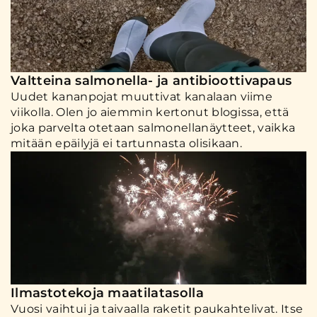
Valtteina salmonella- ja antibioottivapaus
Uudet kananpojat muuttivat kanalaan viime
viikolla. Olen jo aiemmin kertonut blogissa, että
joka parvelta otetaan salmonellanäytteet, vaikka
mitään epäilyjä ei tartunnasta olisikaan.
Ilmastotekoja maatilatasolla
Vuosi vaihtui ja taivaalla raketit paukahtelivat. Itse