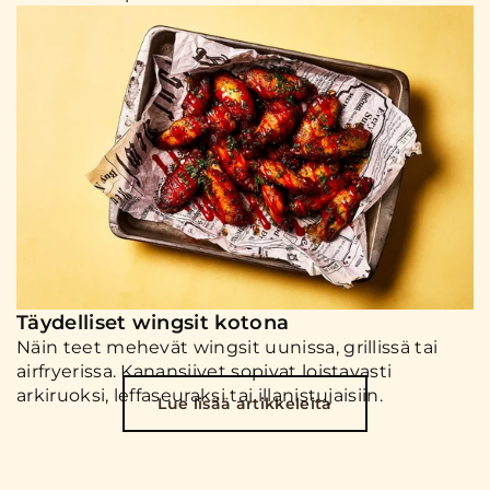
Täydelliset wingsit kotona
Näin teet mehevät wingsit uunissa, grillissä tai
airfryerissa. Kanansiivet sopivat loistavasti
arkiruoksi, leffaseuraksi tai illanistujaisiin.
Lue lisää artikkeleita