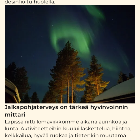
desinfioitu huolella.
Jalkapohjaterveys on tärkeä hyvinvoinnin
mittari
Lapissa riitti lomaviikkomme aikana aurinkoa ja
lunta. Aktiviteetteihin kuului laskettelua, hiihtoa,
kelkkailua, hyvää ruokaa ja tietenkin muutama