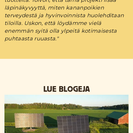
tuotteita. Toivon, että tämä projekti lisää
läpinäkyvyyttä, miten kananpoikien
terveydestä ja hyvinvoinnista huolehditaan
tiloilla. Uskon, että löydämme vielä
enemmän syitä olla ylpeitä kotimaisesta
puhtaasta ruuasta."
LUE BLOGEJA