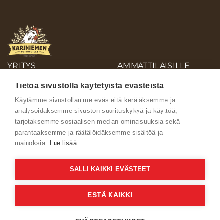
YRITYS
AMMATTILAISILLE
OIVA-RAPORTIT
Tietoa sivustolla käytetyistä evästeistä
AINEISTOPANKKI
Käytämme sivustollamme evästeitä kerätäksemme ja
analysoidaksemme sivuston suorituskykyä ja käyttöä,
Ota yhteyttä
tarjotaksemme sosiaalisen median ominaisuuksia sekä
parantaaksemme ja räätälöidäksemme sisältöä ja
mainoksia.
Lue lisää
SALLI KAIKKI EVÄSTEET
Käyttöehdot
ESTÄ KAIKKI
Verkkoselailun tietosuojaseloste