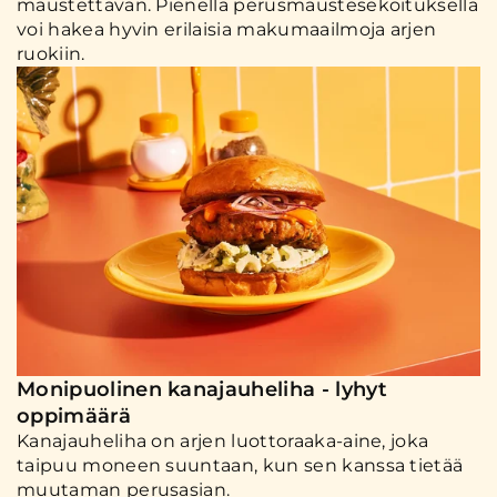
maustettavan. Pienellä perusmaustesekoituksella
voi hakea hyvin erilaisia makumaailmoja arjen
ruokiin.
Monipuolinen kanajauheliha - lyhyt
oppimäärä
Kanajauheliha on arjen luottoraaka-aine, joka
taipuu moneen suuntaan, kun sen kanssa tietää
muutaman perusasian.