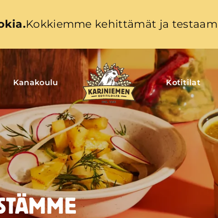
okia.
Kokkiemme kehittämät ja testaama
Kanakoulu
Kotitilat
ESTÄMME