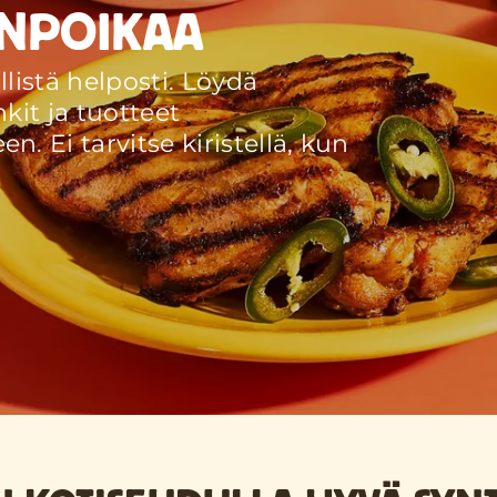
ANPOIKAA
llistä helposti. Löydä
kit ja tuotteet
. Ei tarvitse kiristellä, kun