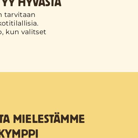
TYY HYVÄSTÄ
n tarvitaan
itilallisia.
, kun valitset
TA MIELESTÄMME
KYMPPI