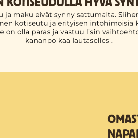
 KOTISEUDULLA HYVÄ SYN
u ja maku eivät synny sattumalta. Siihe
nen kotiseutu ja erityisen intohimoisia kot
on olla paras ja vastuullisin vaihtoehto
kananpoikaa lautasellesi.
OMAS
NAPA