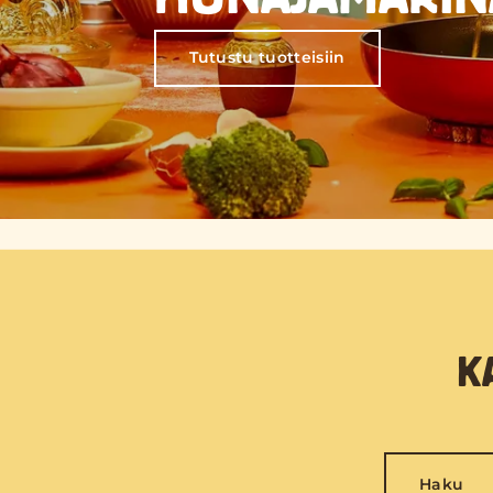
Tutustu tuotteisiin
K
Haku