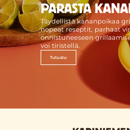
PARASTA KAN
Täydellistä kananpoikaa gri
nopeat reseptit, parhaat vin
onnistuneeseen grillaamiseen
voi tiristellä.
Tutustu