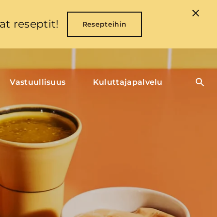
t reseptit!
Resepteihin
Vastuullisuus
Kuluttajapalvelu