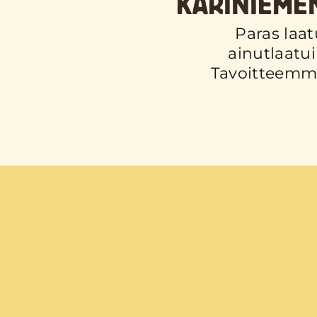
KARINIEMEN
Paras laat
ainutlaatui
Tavoitteemme 