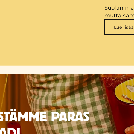
Suolan mää
mutta sam
Lue lisää
STÄMME PARAS
ADI