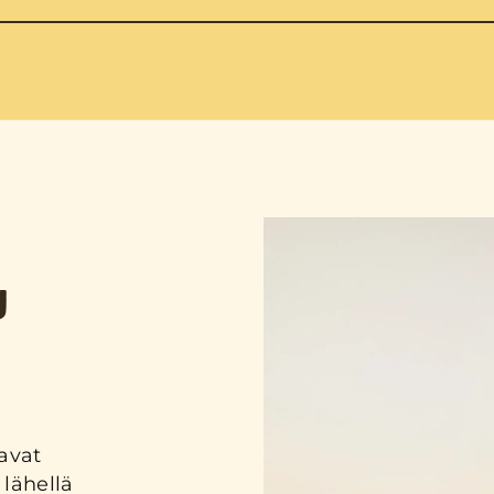
U
avat
lähellä