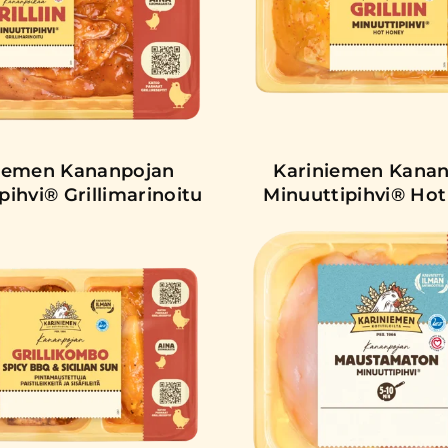
iemen Kananpojan
Kariniemen Kana
pihvi® Grillimarinoitu
Minuuttipihvi® Ho