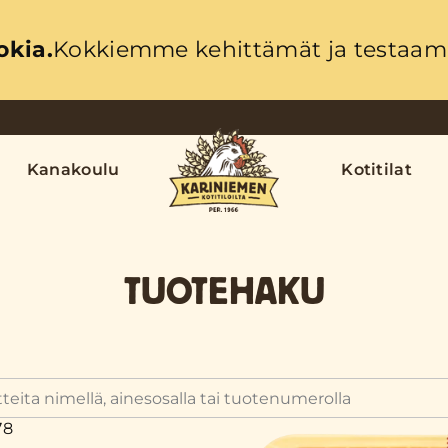
okia.
Kokkiemme kehittämät ja testaama
Kanakoulu
Kotitilat
TUOTEHAKU
78