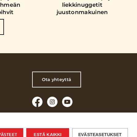
Pehmeän
liekkinuggetit
ihvit
juustonmakuinen
Ota yhteyttä
Käyttöehdot
Verkkoselailun tietosuojaseloste
EVÄSTEET
ESTÄ KAIKKI
EVÄSTEASETUKSET