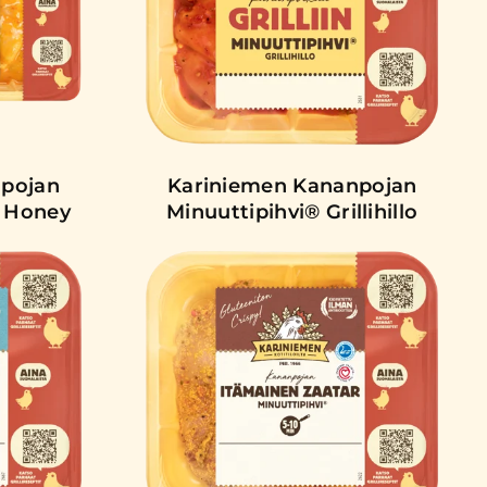
npojan
Kariniemen Kananpojan
t Honey
Minuuttipihvi® Grillihillo