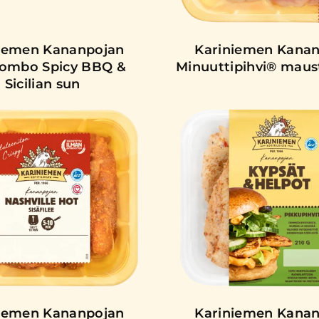
iemen Kananpojan
Kariniemen Kana
ikombo Spicy BBQ &
Minuuttipihvi® mau
Sicilian sun
iemen Kananpojan
Kariniemen Kana