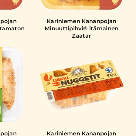
npojan
Kariniemen Kananpojan
stamaton
Minuuttipihvi® itämainen
Zaatar
npojan
Kariniemen Kananpojan