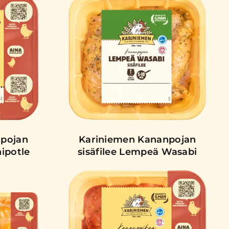
npojan
Kariniemen Kananpojan
hipotle
sisäfilee Lempeä Wasabi