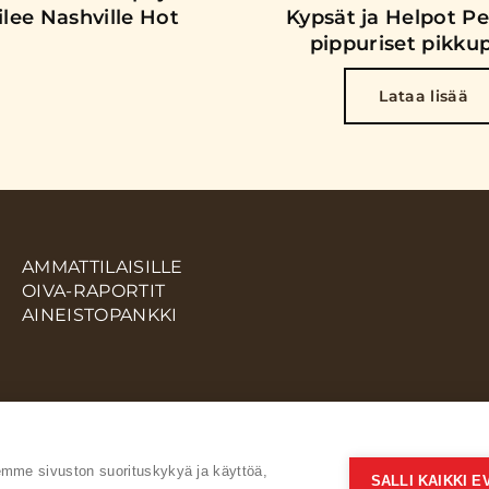
filee Nashville Hot
Kypsät ja Helpot 
pippuriset pikkup
Lataa lisää
AMMATTILAISILLE
OIVA-RAPORTIT
AINEISTOPANKKI
me sivuston suorituskykyä ja käyttöä,
SALLI KAIKKI 