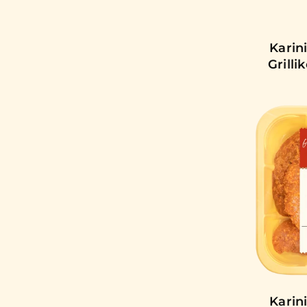
Karin
Grill
Karin