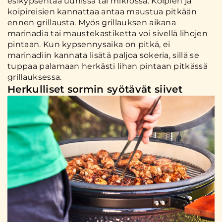
esikypsentää uunissa tai mikrossa. Koipien ja
koipireisien kannattaa antaa maustua pitkään
ennen grillausta. Myös grillauksen aikana
marinadia tai maustekastiketta voi sivellä lihojen
pintaan. Kun kypsennysaika on pitkä, ei
marinadiin kannata lisätä paljoa sokeria, sillä se
tuppaa palamaan herkästi lihan pintaan pitkässä
grillauksessa.
Herkulliset sormin syötävät siivet