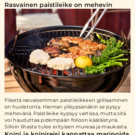
Rasvainen paistileike on mehevin
Fileetä rasvaisemman paistileikkeen grillaaminen
on huoletonta. Hieman ylikypsänäkin se pysyy
mehevänä. Paistileike kypsyy vartissa, mutta sitä
voi hauduttaa pidempään folioon kääräistynä.
Silloin lihasta tulee erityisen mureaa ja maukasta.
Koipi ja koipireisi kannattaa marinoida