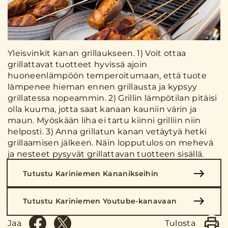
Yleisvinkit kanan grillaukseen. 1) Voit ottaa
grillattavat tuotteet hyvissä ajoin
huoneenlämpöön temperoitumaan, että tuote
lämpenee hieman ennen grillausta ja kypsyy
grillatessa nopeammin. 2) Grillin lämpötilan pitäisi
olla kuuma, jotta saat kanaan kauniin värin ja
maun. Myöskään liha ei tartu kiinni grilliin niin
helposti. 3) Anna grillatun kanan vetäytyä hetki
grillaamisen jälkeen. Näin lopputulos on mehevä
ja nesteet pysyvät grillattavan tuotteen sisällä.
Tutustu Kariniemen Kananikseihin
Tutustu Kariniemen Youtube-kanavaan
Jaa
Tulosta