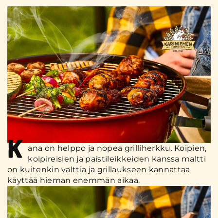
K
ana on helppo ja nopea grilliherkku. Koipien,
koipireisien ja paistileikkeiden kanssa maltti
on kuitenkin valttia ja grillaukseen kannattaa
käyttää hieman enemmän aikaa.