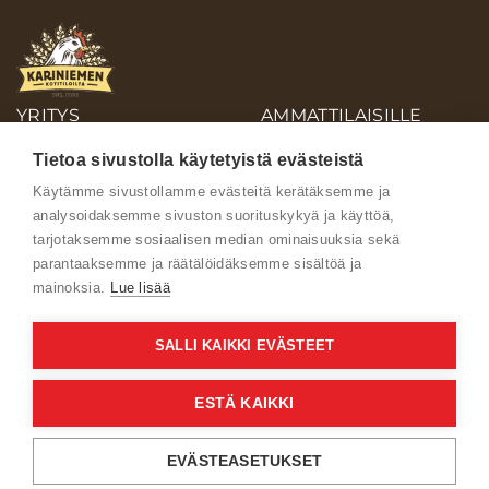
YRITYS
AMMATTILAISILLE
OIVA-RAPORTIT
Tietoa sivustolla käytetyistä evästeistä
AINEISTOPANKKI
Käytämme sivustollamme evästeitä kerätäksemme ja
analysoidaksemme sivuston suorituskykyä ja käyttöä,
Ota yhteyttä
tarjotaksemme sosiaalisen median ominaisuuksia sekä
parantaaksemme ja räätälöidäksemme sisältöä ja
mainoksia.
Lue lisää
SALLI KAIKKI EVÄSTEET
Käyttöehdot
ESTÄ KAIKKI
Verkkoselailun tietosuojaseloste
EVÄSTEASETUKSET
Kuluttajien tietosuojaseloste