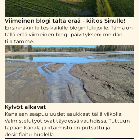
Viimeinen blogi tältä erää - kiitos Sinulle!
Ensinnäkin kiitos kaikille blogin lukijoille. Tämä on
tällä erää viimeinen blogi-päivitykseni meidän
tilaltamme.
Kylvöt alkavat
Kanalaan saapuu uudet asukkaat tällä viikolla.
Valmistelutyöt ovat täydessä vauhdissa. Tuttuun
tapaan kanala ja irtaimisto on putsattu ja
desinfioitu huolella.