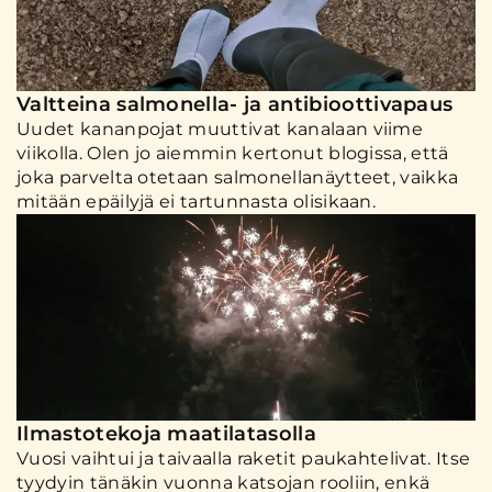
Valtteina salmonella- ja antibioottivapaus
Uudet kananpojat muuttivat kanalaan viime
viikolla. Olen jo aiemmin kertonut blogissa, että
joka parvelta otetaan salmonellanäytteet, vaikka
mitään epäilyjä ei tartunnasta olisikaan.
Ilmastotekoja maatilatasolla
Vuosi vaihtui ja taivaalla raketit paukahtelivat. Itse
tyydyin tänäkin vuonna katsojan rooliin, enkä