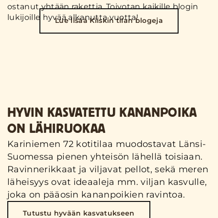
ostanut yhtään rakettia. Toivotan kaikille blogin
lukijoille hyvää alkanutta vuotta!
Lue lisää Kiiskin tilan blogeja
HYVIN KASVATETTU KANANPOIKA
ON LÄHIRUOKAA
Kariniemen 72 kotitilaa muodostavat Länsi-
Suomessa pienen yhteisön lähellä toisiaan.
Ravinnerikkaat ja viljavat pellot, sekä meren
läheisyys ovat ideaaleja mm. viljan kasvulle,
joka on pääosin kananpoikien ravintoa.
Tutustu hyvään kasvatukseen