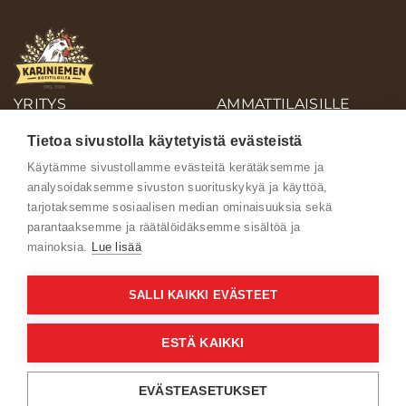
YRITYS
AMMATTILAISILLE
OIVA-RAPORTIT
Tietoa sivustolla käytetyistä evästeistä
AINEISTOPANKKI
Käytämme sivustollamme evästeitä kerätäksemme ja
analysoidaksemme sivuston suorituskykyä ja käyttöä,
Ota yhteyttä
tarjotaksemme sosiaalisen median ominaisuuksia sekä
parantaaksemme ja räätälöidäksemme sisältöä ja
mainoksia.
Lue lisää
SALLI KAIKKI EVÄSTEET
Käyttöehdot
ESTÄ KAIKKI
Verkkoselailun tietosuojaseloste
EVÄSTEASETUKSET
Kuluttajien tietosuojaseloste