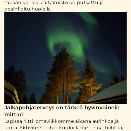
tapaan kanala ja irtaimisto on putsattu ja
desinfioitu huolella.
Jalkapohjaterveys on tärkeä hyvinvoinnin
mittari
Lapissa riitti lomaviikkomme aikana aurinkoa ja
lunta. Aktiviteetteihin kuului laskettelua, hiihtoa,