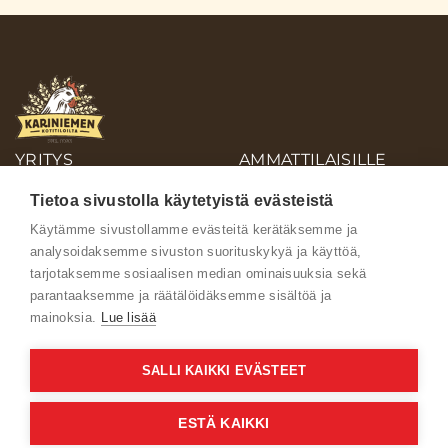
YRITYS
AMMATTILAISILLE
OIVA-RAPORTIT
Tietoa sivustolla käytetyistä evästeistä
AINEISTOPANKKI
Käytämme sivustollamme evästeitä kerätäksemme ja
analysoidaksemme sivuston suorituskykyä ja käyttöä,
Ota yhteyttä
tarjotaksemme sosiaalisen median ominaisuuksia sekä
parantaaksemme ja räätälöidäksemme sisältöä ja
mainoksia.
Lue lisää
SALLI KAIKKI EVÄSTEET
Käyttöehdot
ESTÄ KAIKKI
Verkkoselailun tietosuojaseloste