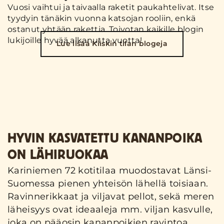
Vuosi vaihtui ja taivaalla raketit paukahtelivat. Itse
tyydyin tänäkin vuonna katsojan rooliin, enkä
ostanut yhtään rakettia. Toivotan kaikille blogin
lukijoille hyvää alkanutta vuotta!
Lue lisää Kiiskin tilan blogeja
HYVIN KASVATETTU KANANPOIKA
ON LÄHIRUOKAA
Kariniemen 72 kotitilaa muodostavat Länsi-
Suomessa pienen yhteisön lähellä toisiaan.
Ravinnerikkaat ja viljavat pellot, sekä meren
läheisyys ovat ideaaleja mm. viljan kasvulle,
joka on pääosin kananpoikien ravintoa.