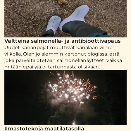
Valtteina salmonella- ja antibioottivapaus
Uudet kananpojat muuttivat kanalaan viime
viikolla. Olen jo aiemmin kertonut blogissa, että
joka parvelta otetaan salmonellanäytteet, vaikka
mitään epäilyjä ei tartunnasta olisikaan.
Ilmastotekoja maatilatasolla