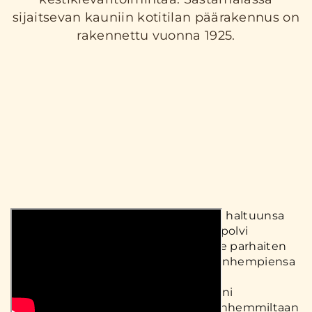
sijaitsevan kauniin kotitilan päärakennus on
rakennettu vuonna 1925.
Nykyinen yrittäjäpariskunta otti tilan haltuunsa
2007 ja on järjestyksessä viides sukupolvi
tilallisina. Isäntä Jussi Oittinen tuntee parhaiten
tilan historiaa isovanhempiensa ja vanhempiensa
ajalta. "Kananpoikien kasvatus alkoi
pienimuotoisesti 1990-luvulla ja laajeni
vuosikymmenen lopussa." Omilta vanhemmiltaan