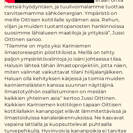
”Myös kanaloiden lämpöenergia tuotetaan omia
metsiä hyödyntäen, ja tuulivoimalamme tuottaa
tarvitsemamme sähköenergian. Ympäristö on
meille Oittisen kotitilalle sydämen asia. Rehun,
viljan ja muiden tuotantopanosten hankinnoissa
suosimme lähialueen maatiloja ja yrityksiä”, Jussi
Oittinen sanoo.
"Tilamme on myös yksi Kariniemen
ilmastoreseptin pilottitiloista. Meillä on tehty
paljon ympäristövalintoja jo isäni johtaessa tilaa.
Halusin lähteä tähän ilmastoprojektiin, jotta näen,
miten valinnat vaikuttavat tilani hiilijalanjälkeen.
Haluan olla kehityksen kärjessä ja toimia muiden
kariniemeläisten kanssa suunnan näyttäjinä.
Ilmastotyöhön osallistuminen on meidän
kaikkien yhteinen asia." kertoo Jussi Oittinen.
Kaikkien Kariniemen kotitilojen tapaan Oittisen
kotitilallakin kananpojat elävät lämmitettävissä ja
ilmastoiduissa kanalarakennuksissa. Ne kasvavat
vapaina lattialla ja kuopsuttelevat puhtaalla
turvepehkulla. Hyvinvoivia kananpoikia ei tarvitse