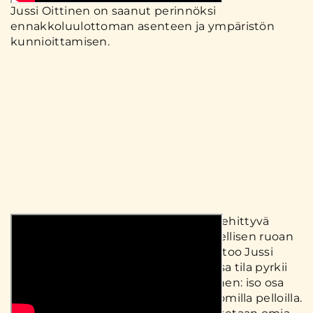
Jussi Oittinen on saanut perinnöksi
ennakkoluulottoman asenteen ja ympäristön
kunnioittamisen.
Oittisen kotitila on nykyaikainen ja kehittyvä
perheyritys. ”Meille puhtaan ja terveellisen ruoan
tuottaminen on kaiken perusta”, kertoo Jussi
Oittinen. Kananpoikien kasvatuksessa tila pyrkii
olemaan mahdollisimman omavarainen: iso osa
kananpoikien ravinnosta tuotetaan omilla pelloilla.