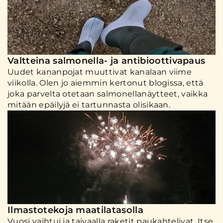
Valtteina salmonella- ja antibioottivapaus
Uudet kananpojat muuttivat kanalaan viime
viikolla. Olen jo aiemmin kertonut blogissa, että
joka parvelta otetaan salmonellanäytteet, vaikka
mitään epäilyjä ei tartunnasta olisikaan.
Ilmastotekoja maatilatasolla
Vuosi vaihtui ja taivaalla raketit paukahtelivat. Itse