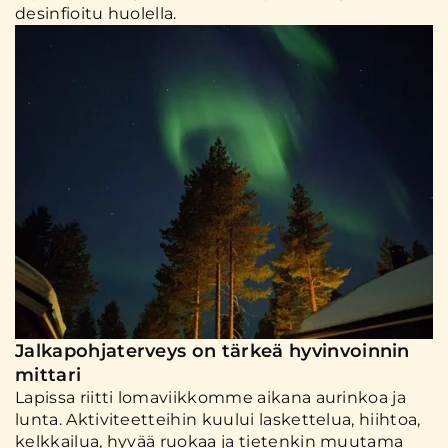
desinfioitu huolella.
Jalkapohjaterveys on tärkeä hyvinvoinnin
mittari
Lapissa riitti lomaviikkomme aikana aurinkoa ja
lunta. Aktiviteetteihin kuului laskettelua, hiihtoa,
kelkkailua, hyvää ruokaa ja tietenkin muutama