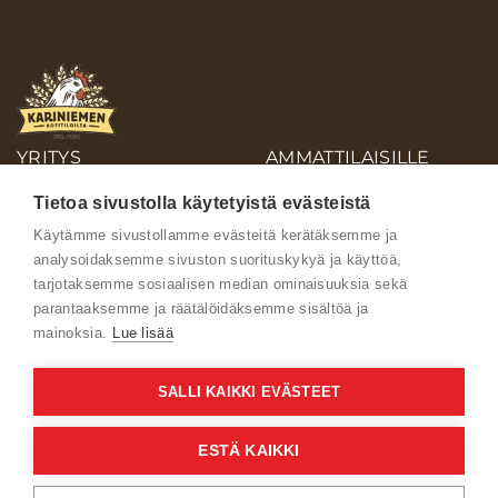
YRITYS
AMMATTILAISILLE
OIVA-RAPORTIT
Tietoa sivustolla käytetyistä evästeistä
AINEISTOPANKKI
Käytämme sivustollamme evästeitä kerätäksemme ja
analysoidaksemme sivuston suorituskykyä ja käyttöä,
Ota yhteyttä
tarjotaksemme sosiaalisen median ominaisuuksia sekä
parantaaksemme ja räätälöidäksemme sisältöä ja
mainoksia.
Lue lisää
SALLI KAIKKI EVÄSTEET
Käyttöehdot
ESTÄ KAIKKI
Verkkoselailun tietosuojaseloste