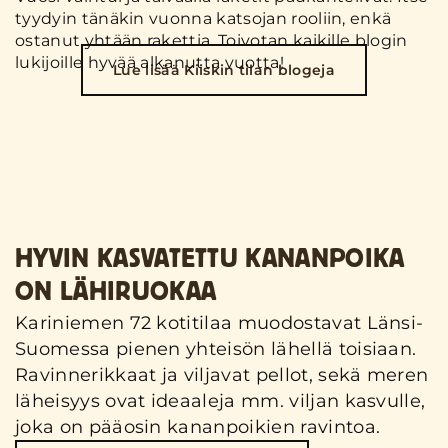
tyydyin tänäkin vuonna katsojan rooliin, enkä
ostanut yhtään rakettia. Toivotan kaikille blogin
lukijoille hyvää alkanutta vuotta!
Lue lisää Kiiskin tilan blogeja
HYVIN KASVATETTU KANANPOIKA
ON LÄHIRUOKAA
Kariniemen 72 kotitilaa muodostavat Länsi-
Suomessa pienen yhteisön lähellä toisiaan.
Ravinnerikkaat ja viljavat pellot, sekä meren
läheisyys ovat ideaaleja mm. viljan kasvulle,
joka on pääosin kananpoikien ravintoa.