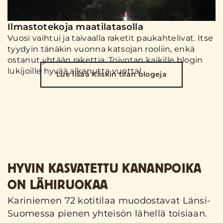
Ilmastotekoja maatilatasolla
Vuosi vaihtui ja taivaalla raketit paukahtelivat. Itse
tyydyin tänäkin vuonna katsojan rooliin, enkä
ostanut yhtään rakettia. Toivotan kaikille blogin
lukijoille hyvää alkanutta vuotta!
Lue lisää Kiiskin tilan blogeja
HYVIN KASVATETTU KANANPOIKA
ON LÄHIRUOKAA
Kariniemen 72 kotitilaa muodostavat Länsi-
Suomessa pienen yhteisön lähellä toisiaan.