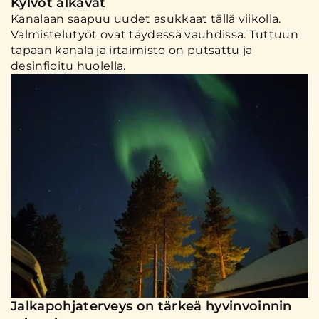
Kylvöt alkavat
Kanalaan saapuu uudet asukkaat tällä viikolla.
Valmistelutyöt ovat täydessä vauhdissa. Tuttuun
tapaan kanala ja irtaimisto on putsattu ja
desinfioitu huolella.
Jalkapohjaterveys on tärkeä hyvinvoinnin