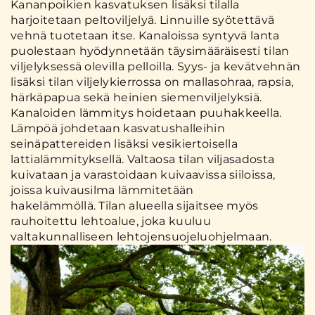
Kananpoikien kasvatuksen lisäksi tilalla
harjoitetaan peltoviljelyä. Linnuille syötettävä
vehnä tuotetaan itse. Kanaloissa syntyvä lanta
puolestaan hyödynnetään täysimääräisesti tilan
viljelyksessä olevilla pelloilla. Syys- ja kevätvehnän
lisäksi tilan viljelykierrossa on mallasohraa, rapsia,
härkäpapua sekä heinien siemenviljelyksiä.
Kanaloiden lämmitys hoidetaan puuhakkeella.
Lämpöä johdetaan kasvatushalleihin
seinäpattereiden lisäksi vesikiertoisella
lattialämmityksellä. Valtaosa tilan viljasadosta
kuivataan ja varastoidaan kuivaavissa siiloissa,
joissa kuivausilma lämmitetään
hakelämmöllä. Tilan alueella sijaitsee myös
rauhoitettu lehtoalue, joka kuuluu
valtakunnalliseen lehtojensuojeluohjelmaan.