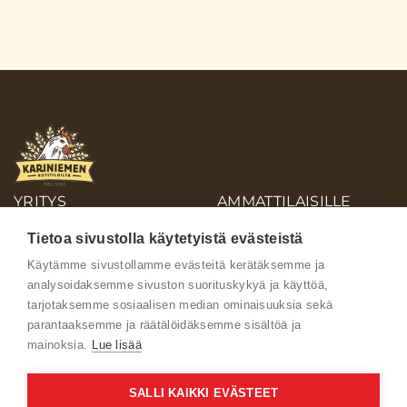
YRITYS
AMMATTILAISILLE
OIVA-RAPORTIT
Tietoa sivustolla käytetyistä evästeistä
AINEISTOPANKKI
Käytämme sivustollamme evästeitä kerätäksemme ja
analysoidaksemme sivuston suorituskykyä ja käyttöä,
Ota yhteyttä
tarjotaksemme sosiaalisen median ominaisuuksia sekä
parantaaksemme ja räätälöidäksemme sisältöä ja
mainoksia.
Lue lisää
SALLI KAIKKI EVÄSTEET