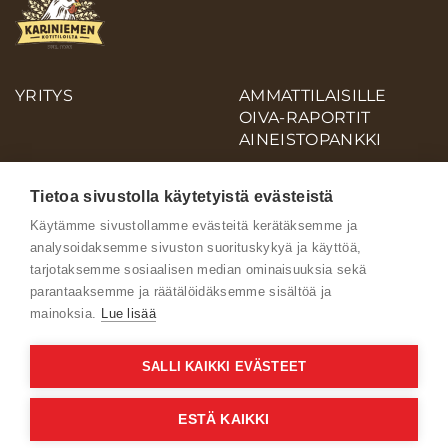
YRITYS
AMMATTILAISILLE
OIVA-RAPORTIT
AINEISTOPANKKI
Tietoa sivustolla käytetyistä evästeistä
Käytämme sivustollamme evästeitä kerätäksemme ja
Ota yhteyttä
analysoidaksemme sivuston suorituskykyä ja käyttöä,
tarjotaksemme sosiaalisen median ominaisuuksia sekä
parantaaksemme ja räätälöidäksemme sisältöä ja
mainoksia.
Lue lisää
SALLI KAIKKI EVÄSTEET
Käyttöehdot
Verkkoselailun tietosuojaseloste
ESTÄ KAIKKI
Kuluttajien tietosuojaseloste