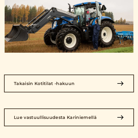
Takaisin Kotitilat -hakuun
Lue vastuullisuudesta Kariniemellä