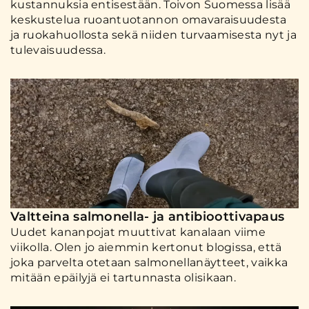
kustannuksia entisestään. Toivon Suomessa lisää
keskustelua ruoantuotannon omavaraisuudesta
ja ruokahuollosta sekä niiden turvaamisesta nyt ja
tulevaisuudessa.
Valtteina salmonella- ja antibioottivapaus
Uudet kananpojat muuttivat kanalaan viime
viikolla. Olen jo aiemmin kertonut blogissa, että
joka parvelta otetaan salmonellanäytteet, vaikka
mitään epäilyjä ei tartunnasta olisikaan.