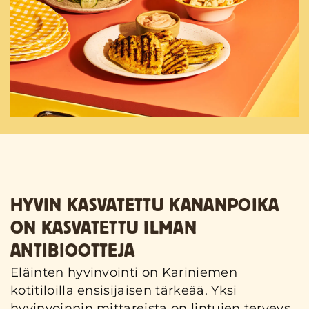
HYVIN KASVATETTU KANANPOIKA
ON KASVATETTU ILMAN
ANTIBIOOTTEJA
Eläinten hyvinvointi on Kariniemen
kotitiloilla ensisijaisen tärkeää. Yksi
hyvinvoinnin mittareista on lintujen terveys