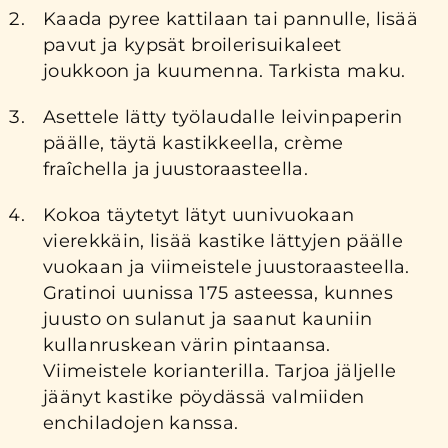
Kaada pyree kattilaan tai pannulle, lisää
pavut ja kypsät broilerisuikaleet
joukkoon ja kuumenna. Tarkista maku.
Asettele lätty työlaudalle leivinpaperin
päälle, täytä kastikkeella, crème
fraîchella ja juustoraasteella.
Kokoa täytetyt lätyt uunivuokaan
vierekkäin, lisää kastike lättyjen päälle
vuokaan ja viimeistele juustoraasteella.
Gratinoi uunissa 175 asteessa, kunnes
juusto on sulanut ja saanut kauniin
kullanruskean värin pintaansa.
Viimeistele korianterilla. Tarjoa jäljelle
jäänyt kastike pöydässä valmiiden
enchiladojen kanssa.