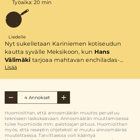
Työaika: 20 min
Liedelle
Nyt sukelletaan Kariniemen kotiseudun
kautta syvälle Meksikoon, kun
Hans
Välimäki
tarjoaa mahtavan enchiladas-
Lisää
reseptin. Kypsät
Kariniemen Uunipaahdetut
suikaleet
tuovat helpotusta ruoanlaittoon ja
ovat nappiosuma myös näihin vihreisiin
enchiladoihin.
4 Annokset
Huomioithan, että annosmäärän muutos perustuu
tekniseen laskukaavaan. Annosmäärän muuttamisessa
tulee huomioida mm. paistoajan pituus. Huomioithan
myös, että reseptin ohjeteksti ei muutu annosmäärää
muutettaessa. Tarvittaessa voit kääntyä