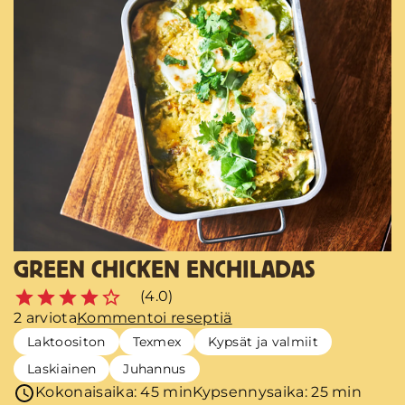
GREEN CHICKEN ENCHILADAS
(4.0)
2 arviota
Kommentoi reseptiä
Laktoositon
Texmex
Kypsät ja valmiit
Laskiainen
Juhannus
Kokonaisaika: 45 min
Kypsennysaika: 25 min