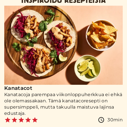
INSPIROIDU RESEPTEISTÄ
Kanatacot
Kanatacoja parempaa viikonloppuherkkua ei ehkä
ole olemassakaan. Tämä kanatacoresepti on
supersimppeli, mutta takuulla maistuva lajinsa
edustaja.
30min