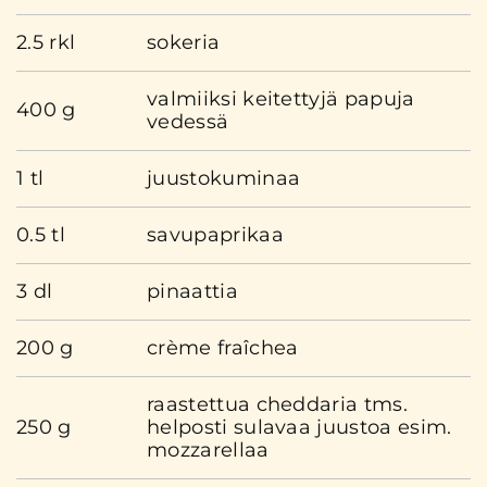
2.5 rkl
sokeria
valmiiksi keitettyjä papuja
400 g
vedessä
1 tl
juustokuminaa
0.5 tl
savupaprikaa
3 dl
pinaattia
200 g
crème fraîchea
raastettua cheddaria tms.
250 g
helposti sulavaa juustoa esim.
mozzarellaa