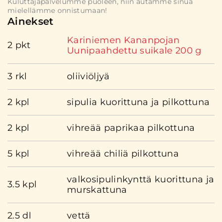
Kuluttajapalvelumme puoleen, niin autamme sinua
mielellämme onnistumaan!
Ainekset
Kariniemen Kananpojan
2 pkt
Uunipaahdettu suikale 200 g
3 rkl
oliiviöljyä
2 kpl
sipulia kuorittuna ja pilkottuna
2 kpl
vihreää paprikaa pilkottuna
5 kpl
vihreää chiliä pilkottuna
valkosipulinkynttä kuorittuna ja
3.5 kpl
murskattuna
2.5 dl
vettä