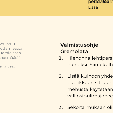
paitsi mak
noudattama
Lisää
grillaat va
puolet lau
kuorestaan
tuovilla li
toimii täyd
täysjyvävil
mutta erit
proteiinilla
suorastaan 
valmistaa,
perustuu
Valmistusohje
kanaa ja v
uttamisessa
Gremolata
Huomioithan
makujen k
annosmäärää
Hienonna lehtipersi
hienoksi. Siirrä ku
mme sinua
Lisää kulhoon yhde
puolikkaan sitruun
mehusta käytetään 
valkosipulimajonees
Sekoita mukaan olii