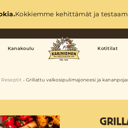
okia.
Kokkiemme kehittämät ja testaama
Kanakoulu
Kotitilat
Reseptit
Grillattu valkosipulimajoneesi ja kananpoja
GRILL