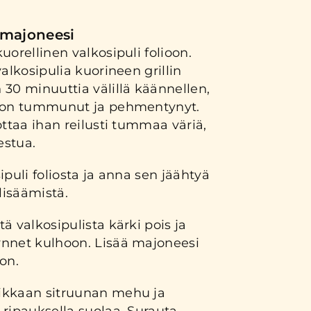
limajoneesi
uorellinen valkosipuli folioon.
alkosipulia kuorineen grillin
30 minuuttia välillä käännellen,
i on tummunut ja pehmentynyt.
ottaa ihan reilusti tummaa väriä,
estua.
ipuli foliosta ja anna sen jäähtyä
isäämistä.
ä valkosipulista kärki pois ja
nnet kulhoon. Lisää majoneesi
on.
ikkaan sitruunan mehu ja