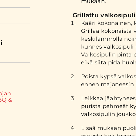
mukaan.
Grillattu valkosipu
Kääri kokonainen, k
Grillaa kokonaista v
keskilämmöllä noin 
i
kunnes valkosipul
Valkosipulin pinta 
eikä siitä pidä huol
Poista kypsä valkos
ennen majoneesin l
ojan
Leikkaa jäähtyneest
BQ &
purista pehmeät ky
valkosipulin joukko
Lisää mukaan puol