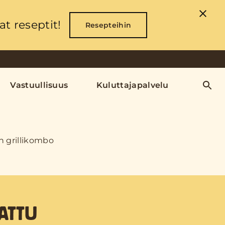
t reseptit!
Resepteihin
Vastuullisuus
Kuluttajapalvelu
n grillikombo
ATTU