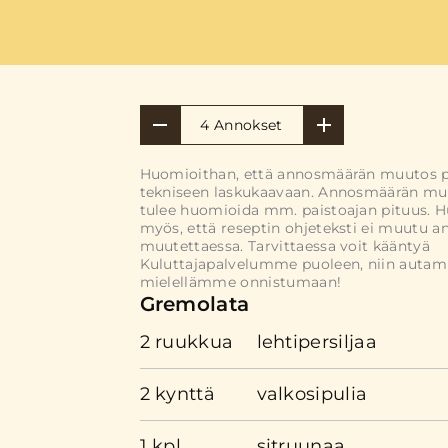
4 Annokset
Huomioithan, että annosmäärän muutos 
tekniseen laskukaavaan. Annosmäärän mu
tulee huomioida mm. paistoajan pituus. 
myös, että reseptin ohjeteksti ei muutu 
muutettaessa. Tarvittaessa voit kääntyä
Kuluttajapalvelumme puoleen, niin auta
mielellämme onnistumaan!
Gremolata
2 ruukkua
lehtipersiljaa
2 kynttä
valkosipulia
1 kpl
sitruunaa