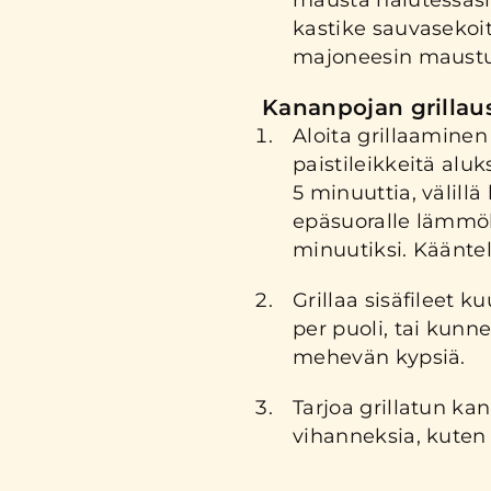
mausta halutessasi
kastike sauvasekoi
majoneesin maustu
Kananpojan grillau
Aloita grillaaminen 
paistileikkeitä
aluk
5 minuuttia, välillä
epäsuoralle lämmöl
minuutiksi
. Kääntel
Grillaa sisäfileet k
per puoli, tai kunne
mehevän kypsiä.
Tarjoa
grillatun kan
vihanneksia, kuten 