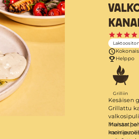
VALKO
KANA
Laktoosito
Kokonais
Helppo
Grilliin
Kesäisen g
Grillattu 
valkosipul
ihanan pe
Muistatha
kariniemel
monipuolis