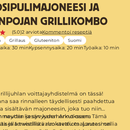
SIPULIMAJONEESI JA
NPOJAN GRILLIKOMBO
(5.0)
2 arviota
Kommentoi reseptiä
n
Grillaus
Gluteeniton
Suomi
aika: 30 min
Kypsennysaika: 20 min
Työaika: 10 min
rillijuhlan voittajayhdistelmä on tässä!
kana saa rinnalleen täydellisesti paahdettua
ia sisältävän majoneesin, joka tuo niin
hmeyden ja syvyyden Annokseen. Tämä
n nauttia kesän kanaherkut osana
äisellä twistillä valmistettu majoneesi on
ta ja terveellistä ruokavaliota. Lautasmallia