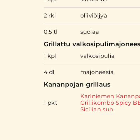
2 rkl
oliiviöljyä
0.5 tl
suolaa
Grillattu valkosipulimajonees
1 kpl
valkosipulia
4 dl
majoneesia
Kananpojan grillaus
Kariniemen Kananp
1 pkt
Grillikombo Spicy B
Sicilian sun