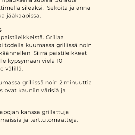
 ripauksella suolaa.
Surauta
ttimella
sileäksi.
Sekoita ja anna
a jääkaapissa.
s
paistileikkeistä. Grillaa
si todella kuumassa grillissä noin
 käännellen. Siirrä paistileikkeet
le kypsymään vielä 10
e välillä.
uumassa grillissä noin 2 min
u
uttia
s ovat kauniin värisiä ja
apojan kanssa grillattuja
maissia ja terttutomaatteja
.