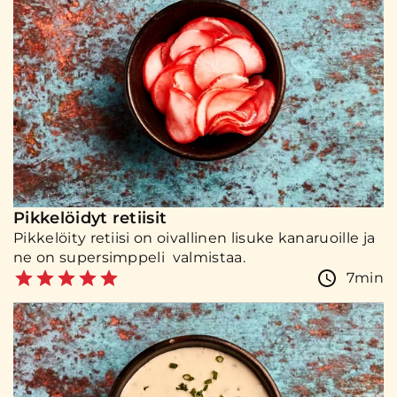
Pikkelöidyt retiisit
Pikkelöity retiisi on oivallinen lisuke kanaruoille ja
ne on supersimppeli valmistaa.
7min