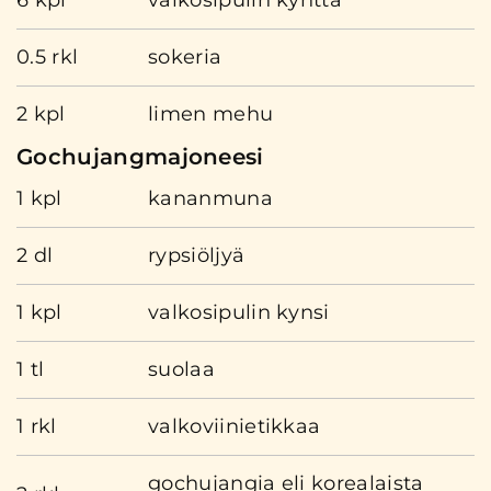
6 kpl
valkosipulin kynttä
0.5 rkl
sokeria
2 kpl
limen mehu
Gochujangmajoneesi
1 kpl
kananmuna
2 dl
rypsiöljyä
1 kpl
valkosipulin kynsi
1 tl
suolaa
1 rkl
valkoviinietikkaa
gochujangia eli korealaista