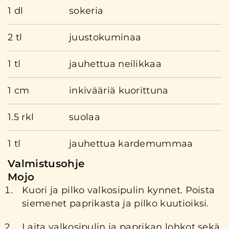
1 dl
sokeria
2 tl
juustokuminaa
1 tl
jauhettua neilikkaa
1 cm
inkivääriä kuorittuna
1.5 rkl
suolaa
1 tl
jauhettua kardemummaa
Valmistusohje
Mojo
Kuori ja pilko valkosipulin kynnet. Poista
siemenet paprikasta ja pilko kuutioiksi.
Laita valkosipulin ja paprikan lohkot sekä