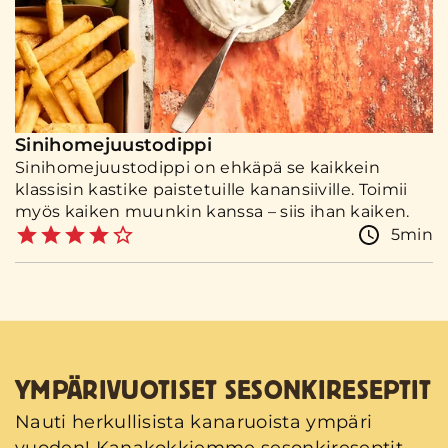
Sinihomejuustodippi
Sinihomejuustodippi on ehkäpä se kaikkein
klassisin kastike paistetuille kanansiiville. Toimii
myös kaiken muunkin kanssa – siis ihan kaiken.
5min
YMPÄRIVUOTISET SESONKIRESEPTIT
Nauti herkullisista kanaruoista ympäri
vuoden! Kanakokkiemme sesonkireseptit