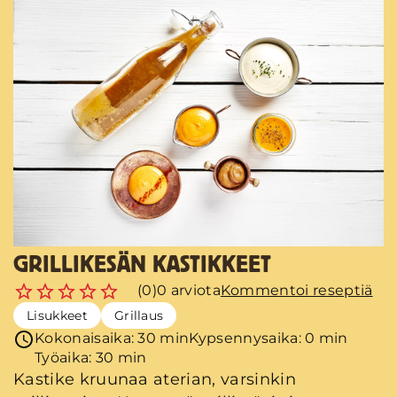
GRILLIKESÄN KASTIKKEET
(0)
0 arviota
Kommentoi reseptiä
Lisukkeet
Grillaus
Kokonaisaika: 30 min
Kypsennysaika: 0 min
Työaika: 30 min
Kastike kruunaa aterian, varsinkin