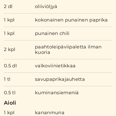
2 dl
oliiviöljyä
1 kpl
kokonainen punainen paprika
1 kpl
punainen chili
paahtoleipäviipaletta ilman
2 kpl
kuoria
0.5 dl
valkoviinietikkaa
1 tl
savupaprikajauhetta
0.5 tl
kuminansiemeniä
Aioli
1 kpl
kananmuna