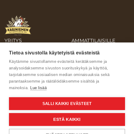
YRITYS
AMMATTILAISILLE
OIVA-RAPORTIT
Tietoa sivustolla käytetyistä evästeistä
AINEISTOPANKKI
Käytämme sivustollamme evästeitä kerätäksemme ja
analysoidaksemme sivuston suorituskykyä ja käyttöä,
Ota yhteyttä
tarjotaksemme sosiaalisen median ominaisuuksia sekä
parantaaksemme ja räätälöidäksemme sisältöä ja
mainoksia.
Lue lisää
SALLI KAIKKI EVÄSTEET
Käyttöehdot
ESTÄ KAIKKI
Verkkoselailun tietosuojaseloste