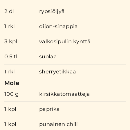
2 dl
rypsiöljyä
1 rkl
dijon-sinappia
3 kpl
valkosipulin kynttä
0.5 tl
suolaa
1 rkl
sherryetikkaa
Mole
100 g
kirsikkatomaatteja
1 kpl
paprika
1 kpl
punainen chili