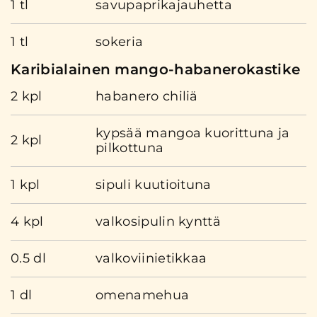
1 tl
savupaprikajauhetta
1 tl
sokeria
Karibialainen mango-habanerokastike
2 kpl
habanero chiliä
kypsää mangoa kuorittuna ja
2 kpl
pilkottuna
1 kpl
sipuli kuutioituna
4 kpl
valkosipulin kynttä
0.5 dl
valkoviinietikkaa
1 dl
omenamehua