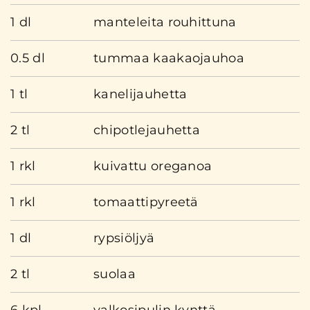
1 dl
manteleita rouhittuna
0.5 dl
tummaa kaakaojauhoa
1 tl
kanelijauhetta
2 tl
chipotlejauhetta
1 rkl
kuivattu oreganoa
1 rkl
tomaattipyreetä
1 dl
rypsiöljyä
2 tl
suolaa