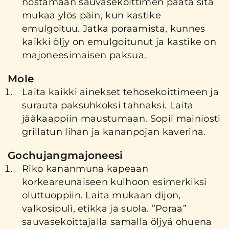
nostamaan sauvasekoittimen päätä sitä
mukaa ylös päin, kun kastike
emulgoituu. Jatka poraamista, kunnes
kaikki öljy on emulgoitunut ja kastike on
majoneesimaisen paksua.
Mole
Laita kaikki ainekset tehosekoittimeen ja
surauta paksuhkoksi tahnaksi. Laita
jääkaappiin maustumaan. Sopii mainiosti
grillatun lihan ja kananpojan kaverina.
Gochujangmajoneesi
Riko kananmuna kapeaan
korkeareunaiseen kulhoon esimerkiksi
oluttuoppiin. Laita mukaan dijon,
valkosipuli, etikka ja suola. ”Poraa”
sauvasekoittajalla samalla öljyä ohuena