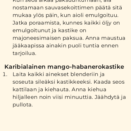
Kun seos alkaa paksuuntumaan, ala
nostamaan sauvasekoittimen päätä sitä
mukaa ylös päin, kun aioli emulgoituu.
Jatka poraamista, kunnes kaikki öljy on
emulgoitunut ja kastike on
majoneesimaisen paksua. Anna maustua
jääkaapissa ainakin puoli tuntia ennen
tarjoilua.
Karibialainen mango-habanerokastike
Laita kaikki ainekset blenderiin ja
soseuta sileäksi kastikkeeksi. Kaada seos
kattilaan ja kiehauta. Anna kiehua
hiljalleen noin viisi minuuttia. Jäähdytä ja
pullota.