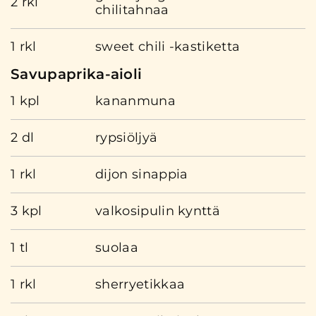
2 rkl
chilitahnaa
1 rkl
sweet chili -kastiketta
Savupaprika-aioli
1 kpl
kananmuna
2 dl
rypsiöljyä
1 rkl
dijon sinappia
3 kpl
valkosipulin kynttä
1 tl
suolaa
1 rkl
sherryetikkaa