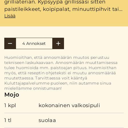
grilliaterian. Kypsyypä grillissäsi sitten
paistileikkeet, koipipalat, minuuttipihvit tai
Lisää
parhaassa tapauksessa ne kaikki niin tästä
löytyvät kastikkeet koko setille.
4 Annokset
Huomioithan, että annosmäärän muutos perustuu
tekniseen laskukaavaan. Annosmäärän muuttamisessa
tulee huomioida mm. paistoajan pituus. Huomioithan
myös, että reseptin ohjeteksti ei muutu annosmäärää
muutettaessa. Tarvittaessa voit kääntyä
Kuluttajapalvelumme puoleen, niin autamme sinua
mielellämme onnistumaan!
Mojo
1 kpl
kokonainen valkosipuli
1 tl
suolaa