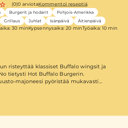
(0)
0 arviota
Kommentoi reseptiä
n
Burgerit ja hodarit
Pohjois-Amerikka
Grillaus
Juhlat
Isänpäivä
Äitienpäivä
aika: 30 min
Kypsennysaika: 20 min
Työaika: 10 min
un risteyttää klassiset Buffalo wingsit ja
No tietysti Hot Buffalo Burgerin.
uusto-majoneesi pyöristää mukavasti
tikkeen tulisuutta ja sydänsalaatti tuo kivaa
rgerin väliin.