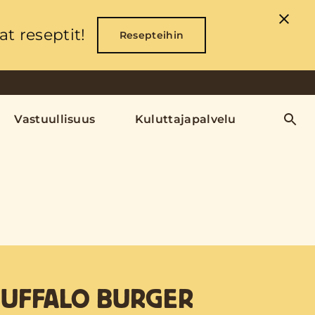
t reseptit!
Resepteihin
Vastuullisuus
Kuluttajapalvelu
BUFFALO BURGER