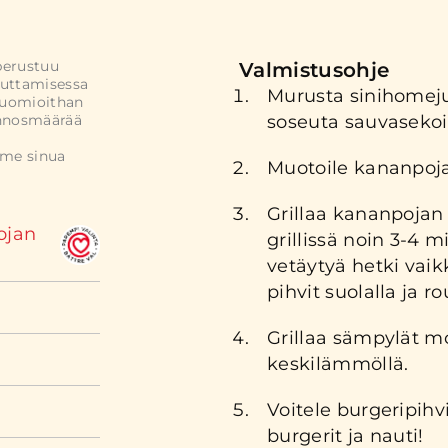
perustuu
Valmistusohje
uttamisessa
Murusta sinihomej
Huomioithan
annosmäärää
soseuta sauvasekoit
mme sinua
Muotoile kananpoja
Grillaa kananpojan
ojan
grillissä noin 3-4 m
vetäytyä hetki vaik
pihvit suolalla ja r
Grillaa sämpylät m
keskilämmöllä.
Voitele burgeripihv
burgerit ja nauti!