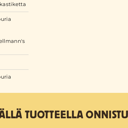
kastiketta
uria
ellmann's
uria
TÄLLÄ TUOTTEELLA ONNISTU