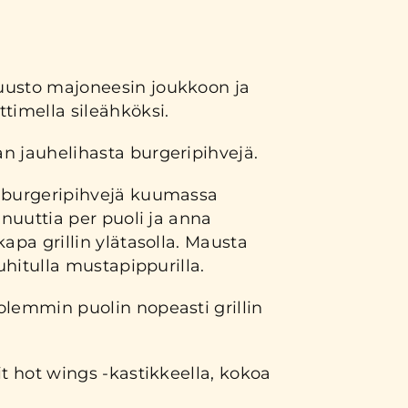
uusto majoneesin joukkoon ja
timella sileähköksi.
n jauhelihasta burgeripihvejä.
 burgeripihvejä kuumassa
inuuttia per puoli ja anna
kapa grillin ylätasolla. Mausta
ouhitulla mustapippurilla.
olemmin puolin nopeasti grillin
it hot wings -kastikkeella, kokoa