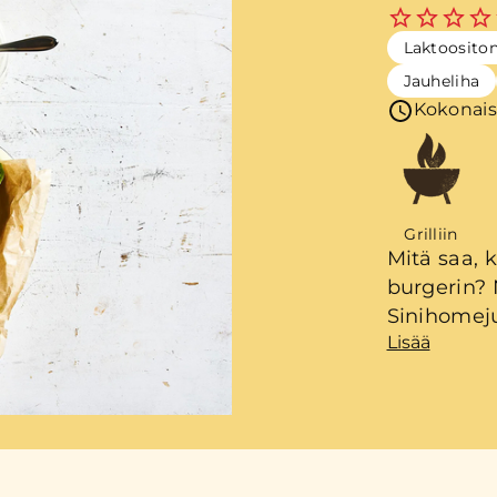
Laktoosito
Jauheliha
Kokonais
Grilliin
Mitä saa, k
burgerin? 
Sinihomej
Lisää
buffalokas
rapeutta bu