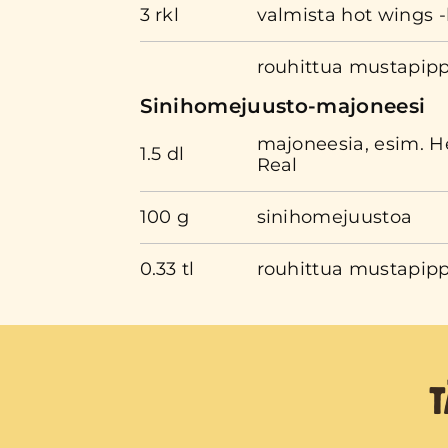
3 rkl
valmista hot wings -
rouhittua mustapipp
Sinihomejuusto-majoneesi
majoneesia, esim. H
1.5 dl
Real
100 g
sinihomejuustoa
0.33 tl
rouhittua mustapipp