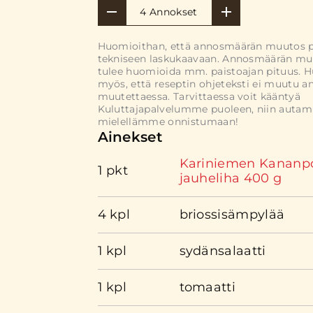
4 Annokset
Huomioithan, että annosmäärän muutos 
tekniseen laskukaavaan. Annosmäärän mu
tulee huomioida mm. paistoajan pituus. 
myös, että reseptin ohjeteksti ei muutu 
muutettaessa. Tarvittaessa voit kääntyä
Kuluttajapalvelumme puoleen, niin auta
mielellämme onnistumaan!
Ainekset
Kariniemen Kananp
1 pkt
jauheliha 400 g
4 kpl
briossisämpylää
1 kpl
sydänsalaatti
1 kpl
tomaatti