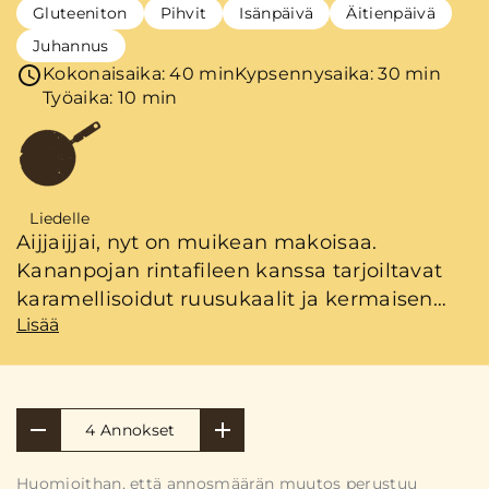
Gluteeniton
Pihvit
Isänpäivä
Äitienpäivä
Juhannus
Kokonaisaika: 40 min
Kypsennysaika: 30 min
Työaika: 10 min
Liedelle
Aijjaijjai, nyt on muikean makoisaa.
Kananpojan rintafileen kanssa tarjoiltavat
karamellisoidut ruusukaalit ja kermaisen
Lisää
täyteläinen selleripyree ovat sellainen
herkku, että olemme täällä Kariniemen
kotiseudullakin aivan ihmeissämme.
4 Annokset
Huomioithan, että annosmäärän muutos perustuu