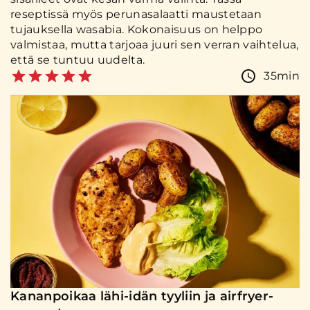
reseptissä myös perunasalaatti maustetaan
tujauksella wasabia. Kokonaisuus on helppo
valmistaa, mutta tarjoaa juuri sen verran vaihtelua,
että se tuntuu uudelta.
35min
Kananpoikaa lähi-idän tyyliin ja airfryer-