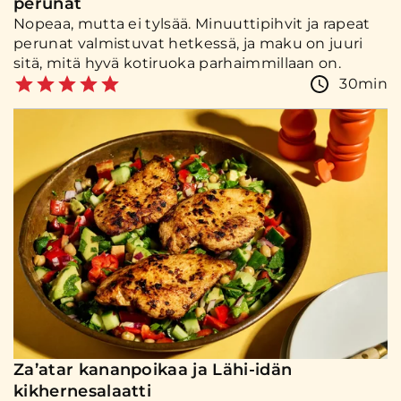
perunat
Nopeaa, mutta ei tylsää. Minuuttipihvit ja rapeat
perunat valmistuvat hetkessä, ja maku on juuri
sitä, mitä hyvä kotiruoka parhaimmillaan on.
30min
Za’atar kananpoikaa ja Lähi-idän
kikhernesalaatti