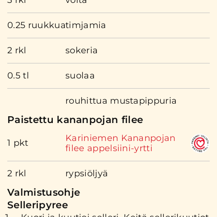
3 rkl
voita
0.25 ruukkua
timjamia
2 rkl
sokeria
0.5 tl
suolaa
rouhittua mustapippuria
Paistettu kananpojan filee
Kariniemen Kananpojan
1 pkt
filee appelsiini-yrtti
2 rkl
rypsiöljyä
Valmistusohje
Selleripyree