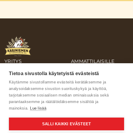
YRITYS
AMMATTILAISILLE
OIVA-RAPORTIT
Tietoa sivustolla käytetyistä evästeistä
AINEISTOPANKKI
Käytämme sivustollamme evästeitä kerätäksemme ja
analysoidaksemme sivuston suorituskykyä ja käyttöä,
Ota yhteyttä
tarjotaksemme sosiaalisen median ominaisuuksia sekä
parantaaksemme ja räätälöidäksemme sisältöä ja
mainoksia.
Lue lisää
SALLI KAIKKI EVÄSTEET