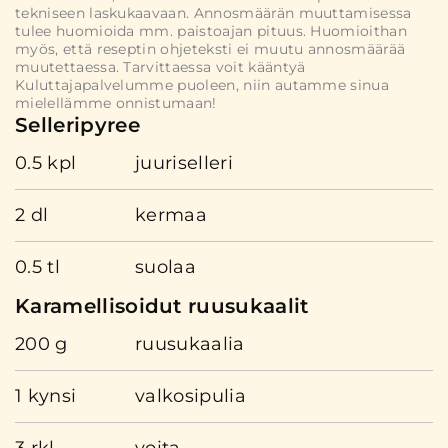
tekniseen laskukaavaan. Annosmäärän muuttamisessa
tulee huomioida mm. paistoajan pituus. Huomioithan
myös, että reseptin ohjeteksti ei muutu annosmäärää
muutettaessa. Tarvittaessa voit kääntyä
Kuluttajapalvelumme puoleen, niin autamme sinua
mielellämme onnistumaan!
Selleripyree
0.5 kpl
juuriselleri
2 dl
kermaa
0.5 tl
suolaa
Karamellisoidut ruusukaalit
200 g
ruusukaalia
1 kynsi
valkosipulia