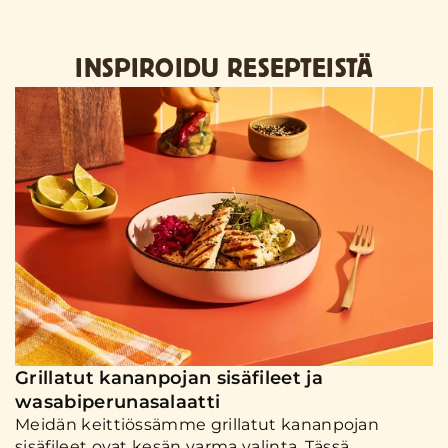
INSPIROIDU RESEPTEISTÄ
Grillatut kananpojan sisäfileet ja
wasabiperunasalaatti
Meidän keittiössämme grillatut kananpojan
sisäfileet ovat kesän varma valinta. Tässä