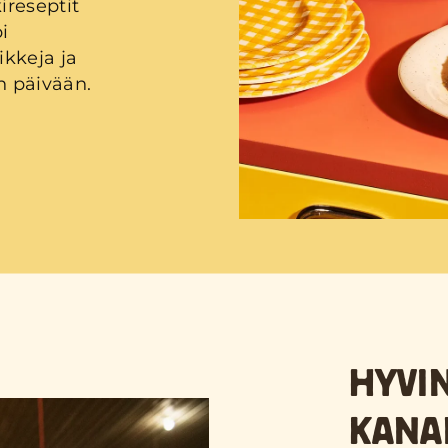
reseptit
i
ikkeja ja
n päivään.
HYVIN
KANA