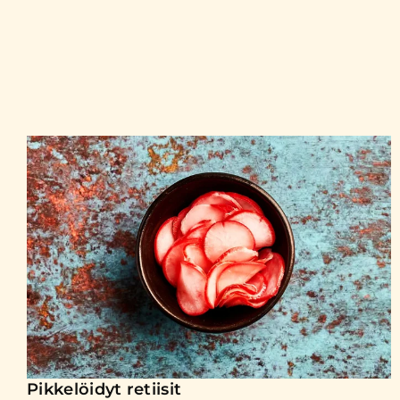
Pikkelöidyt retiisit