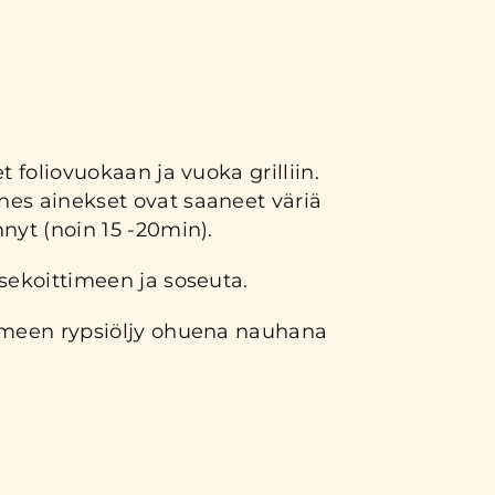
t foliovuokaan ja vuoka grilliin.
es ainekset ovat saaneet väriä
nyt (noin 15 -20min).
sekoittimeen ja soseuta.
imeen rypsiöljy ohuena nauhana