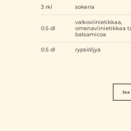
3 rkl
sokeria
valkoviinietikkaa,
0.5 dl
omenaviinietikkaa t
balsamicoa
0.5 dl
rypsiöljyä
Jaa