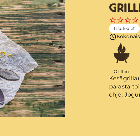
GRILL
Lisukkeet
Kokonais
Grilliin
Kesägrilla
parasta to
ohje.
Jogur