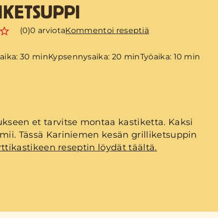
IKETSUPPI
(0)
0 arviota
Kommentoi reseptiä
aika: 30 min
Kypsennysaika: 20 min
Työaika: 10 min
ukseen et tarvitse montaa kastiketta. Kaksi
imii. Tässä Kariniemen kesän grilliketsuppin
ttikastikeen reseptin löydät täältä.