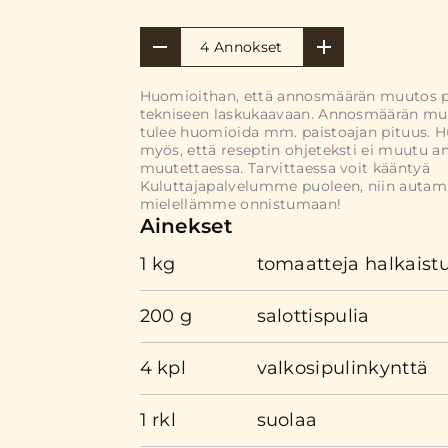
4 Annokset
Huomioithan, että annosmäärän muutos 
tekniseen laskukaavaan. Annosmäärän mu
tulee huomioida mm. paistoajan pituus. 
myös, että reseptin ohjeteksti ei muutu 
muutettaessa. Tarvittaessa voit kääntyä
Kuluttajapalvelumme puoleen, niin auta
mielellämme onnistumaan!
Ainekset
1 kg
tomaatteja halkaist
200 g
salottispulia
4 kpl
valkosipulinkynttä
1 rkl
suolaa