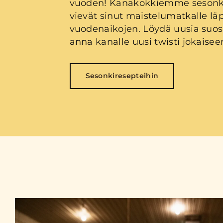
vuoden! Kanakokkiemme sesonki
vievät sinut maistelumatkalle läp
vuodenaikojen. Löydä uusia suos
anna kanalle uusi twisti jokaisee
Sesonkiresepteihin