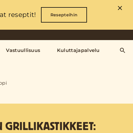
t reseptit!
Resepteihin
Vastuullisuus
Kuluttajapalvelu
ppi
 GRILLIKASTIKKEET: