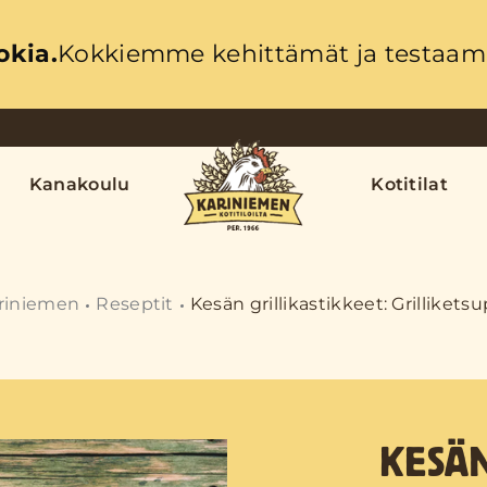
okia.
Kokkiemme kehittämät ja testaama
Kanakoulu
Kotitilat
riniemen
Reseptit
Kesän grillikastikkeet: Grilliketsu
KESÄN