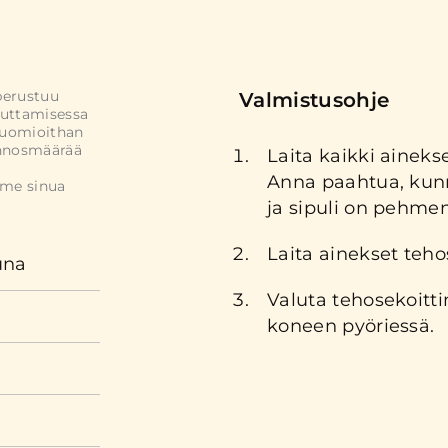
perustuu
Valmistusohje
uttamisessa
Huomioithan
annosmäärää
Laita kaikki ainekse
Anna paahtua, kunn
mme sinua
ja sipuli on pehmen
Laita ainekset teho
una
Valuta tehosekoitt
koneen pyöriessä.