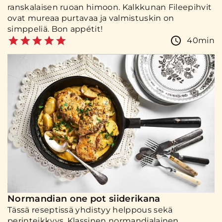
ranskalaisen ruoan himoon. Kalkkunan Fileepihvit
ovat mureaa purtavaa ja valmistuskin on
simppeliä. Bon appétit!
40min
Normandian one pot siiderikana
Tässä reseptissä yhdistyy helppous sekä
perinteikkyys. Klassinen normandialainen