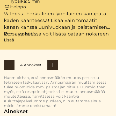
Työaika: 5 min
Helppo
Valmista herkullinen lyonilainen kanapata
käden käänteessä! Lisää vain tomaatit
kanan kanssa uunivuokaan ja paistamisen
loppuvaiheessa voit lisätä pataan nokareen
Bon appétit!
Lisää
ranskankermaa, ruoan makua
pehmentämään.
4 Annokset
Huomioithan, että annosmäärän muutos perustuu
tekniseen laskukaavaan. Annosmäärän muuttamisessa
tulee huomioida mm. paistoajan pituus. Huomioithan
myös, että reseptin ohjeteksti ei muutu annosmäärää
muutettaessa. Tarvittaessa voit kääntyä
Kuluttajapalvelumme puoleen, niin autamme sinua
mielellämme onnistumaan!
Ainekset