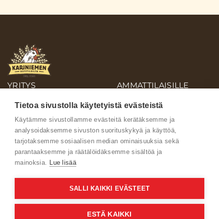
YRITYS
AMMATTILAISILLE
OIVA-RAPORTIT
Tietoa sivustolla käytetyistä evästeistä
AINEISTOPANKKI
Käytämme sivustollamme evästeitä kerätäksemme ja
analysoidaksemme sivuston suorituskykyä ja käyttöä,
Ota yhteyttä
tarjotaksemme sosiaalisen median ominaisuuksia sekä
parantaaksemme ja räätälöidäksemme sisältöä ja
mainoksia.
Lue lisää
SALLI KAIKKI EVÄSTEET
Käyttöehdot
ESTÄ KAIKKI