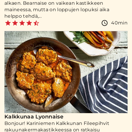
alkaen. Bearnaise on vaikean kastikkeen
maineessa, mutta on loppujen lopuksi aika
helppo tehdä,...
40min
Kalkkunaa Lyonnaise
Bonjour! Kariniemen Kalkkunan Fileepihvit
rakuunakermakastikkeessa on ratkaisu