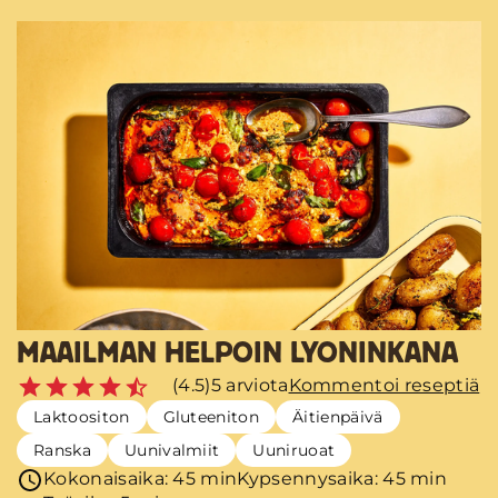
MAAILMAN HELPOIN LYONINKANA
(4.5)
5 arviota
Kommentoi reseptiä
Laktoositon
Gluteeniton
Äitienpäivä
Ranska
Uunivalmiit
Uuniruoat
Kokonaisaika: 45 min
Kypsennysaika: 45 min