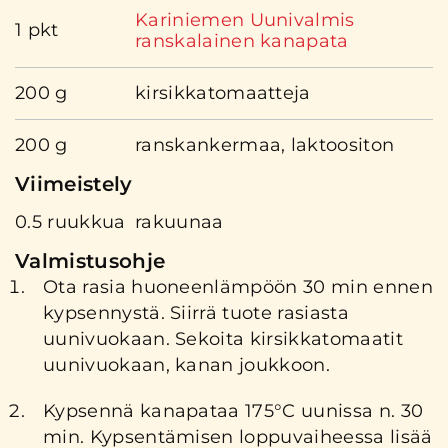
Kariniemen Uunivalmis
1 pkt
ranskalainen kanapata
200 g
kirsikkatomaatteja
200 g
ranskankermaa, laktoositon
Viimeistely
0.5 ruukkua
rakuunaa
Valmistusohje
Ota rasia huoneenlämpöön 30 min ennen
kypsennystä. Siirrä tuote rasiasta
uunivuokaan. Sekoita kirsikkatomaatit
uunivuokaan, kanan joukkoon.
Kypsennä kanapataa 175°C uunissa n. 30
min. Kypsentämisen loppuvaiheessa lisää