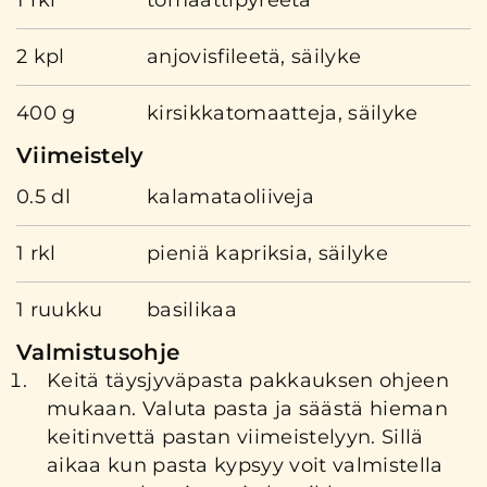
2 kpl
anjovisfileetä, säilyke
400 g
kirsikkatomaatteja, säilyke
Viimeistely
0.5 dl
kalamataoliiveja
1 rkl
pieniä kapriksia, säilyke
1 ruukku
basilikaa
Valmistusohje
Keitä täysjyväpasta pakkauksen ohjeen
mukaan. Valuta pasta ja säästä hieman
keitinvettä pastan viimeistelyyn. Sillä
aikaa kun pasta kypsyy voit valmistella