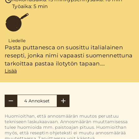
Työaika: 5 min
Liedelle
Pasta puttanesca on suosittu italialainen
resepti, jonka nimi vapaasti suomennettuna
tarkoittaa pastaa ilotytön tapaan.
Lisää
Välimerellistä makua tähän broileriruokaan
tuovat muun muassa anjovis, oliivit ja
basilika.
4 Annokset
Huomioithan, että annosmäärän muutos perustuu
tekniseen laskukaavaan. Annosmäärän muuttamisessa
tulee huomioida mm. paistoajan pituus. Huomioithan
myös, että reseptin ohjeteksti ei muutu annosmäärää
muutettaessa. Tarvittaessa voit kääntyä