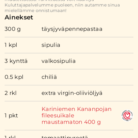
Kuluttajapalvelumme puoleen, niin autamme sinua
mielellämme onnistumaan!
Ainekset
300 g
täysjyväpennepastaa
1 kpl
sipulia
3 kynttä
valkosipulia
0.5 kpl
chiliä
2 rkl
extra virgin-oliiviöljyä
Kariniemen Kananpojan
1 pkt
fileesuikale
maustamaton 400 g
1 rkl
tomaattipyreetä