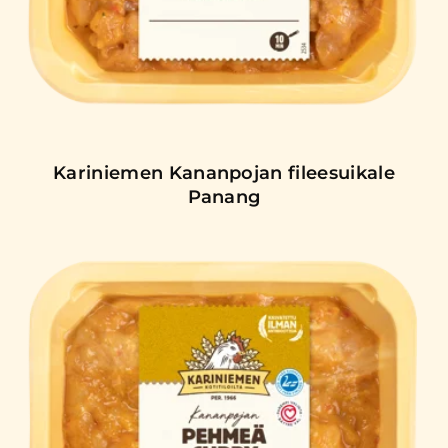
Kariniemen Kananpojan fileesuikale
Panang