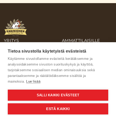
YRITYS
AMMATTILAISILLE
OIVA-RAPORTIT
Tietoa sivustolla käytetyistä evästeistä
AINEISTOPANKKI
Käytämme sivustollamme evästeitä kerätäksemme ja
analysoidaksemme sivuston suorituskykyä ja käyttöä,
Ota yhteyttä
tarjotaksemme sosiaalisen median ominaisuuksia sekä
parantaaksemme ja räätälöidäksemme sisältöä ja
mainoksia.
Lue lisää
SALLI KAIKKI EVÄSTEET
Käyttöehdot
ESTÄ KAIKKI
Verkkoselailun tietosuojaseloste