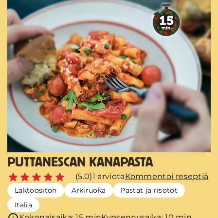
PUTTANESCAN KANAPASTA
(5.0)
1 arviota
Kommentoi reseptiä
Laktoositon
Arkiruoka
Pastat ja risotot
Italia
Kokonaisaika: 15 min
Kypsennysaika: 10 min