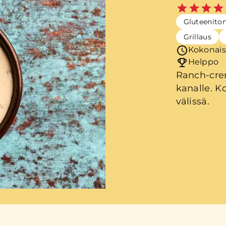
Gluteenito
Grillaus
Kokonais
Helppo
Ranch-crem
kanalle. Ko
välissä.