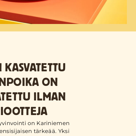
 KASVATETTU
NPOIKA ON
TETTU ILMAN
IOOTTEJA
yvinvointi on Kariniemen
a ensisijaisen tärkeää. Yksi