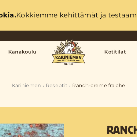
okia.
Kokkiemme kehittämät ja testaama
Kanakoulu
Kotitilat
Kariniemen
Reseptit
Ranch-creme fraiche
RANCH