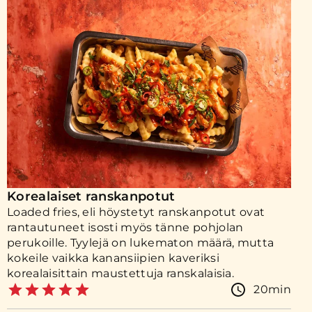
Korealaiset ranskanpotut
Loaded fries, eli höystetyt ranskanpotut ovat
rantautuneet isosti myös tänne pohjolan
perukoille. Tyylejä on lukematon määrä, mutta
kokeile vaikka kanansiipien kaveriksi
korealaisittain maustettuja ranskalaisia.
20min