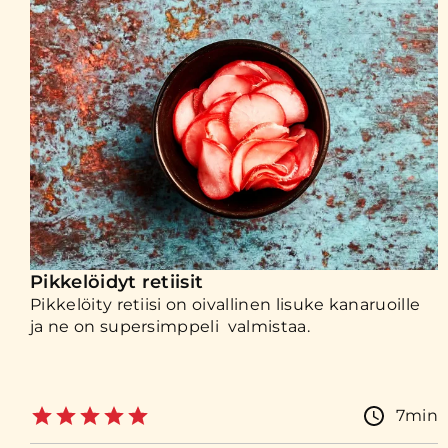
Pikkelöidyt retiisit
Pikkelöity retiisi on oivallinen lisuke kanaruoille
ja ne on supersimppeli valmistaa.
7min