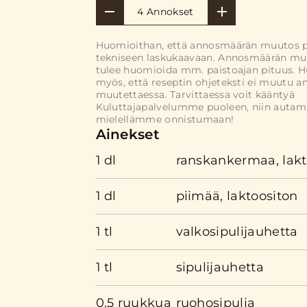
4 Annokset
Huomioithan, että annosmäärän muutos 
tekniseen laskukaavaan. Annosmäärän mu
tulee huomioida mm. paistoajan pituus. 
myös, että reseptin ohjeteksti ei muutu 
muutettaessa. Tarvittaessa voit kääntyä
Kuluttajapalvelumme puoleen, niin auta
mielellämme onnistumaan!
Ainekset
1 dl
ranskankermaa, lakt
1 dl
piimää, laktoositon
1 tl
valkosipulijauhetta
1 tl
sipulijauhetta
0.5 ruukkua
ruohosipulia