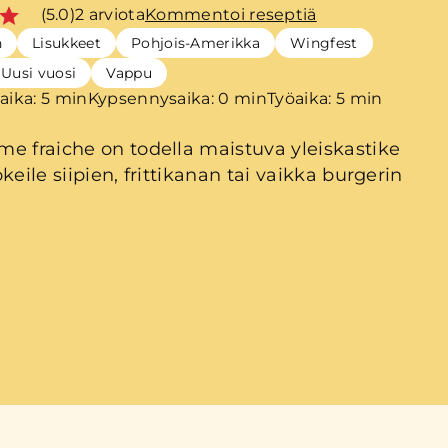
(5.0)
2 arviota
Kommentoi reseptiä
n
Lisukkeet
Pohjois-Amerikka
Wingfest
Uusi vuosi
Vappu
aika: 5 min
Kypsennysaika: 0 min
Työaika: 5 min
e fraiche on todella maistuva yleiskastike
keile siipien, frittikanan tai vaikka burgerin