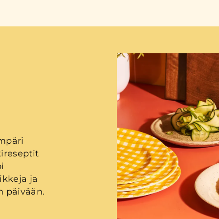
ympäri
reseptit
i
ikkeja ja
n päivään.