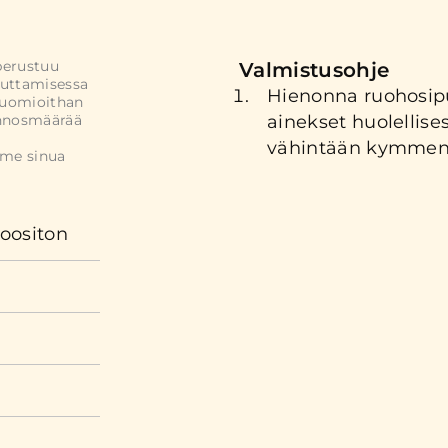
perustuu
Valmistusohje
uttamisessa
Hienonna ruohosipu
Huomioithan
annosmäärää
ainekset huolellis
vähintään kymmene
mme sinua
oositon