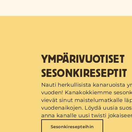
YMPÄRIVUOTISET
SESONKIRESEPTIT
Nauti herkullisista kanaruoista 
vuoden! Kanakokkiemme sesonki
vievät sinut maistelumatkalle läp
vuodenaikojen. Löydä uusia suos
anna kanalle uusi twisti jokaisee
Sesonkiresepteihin