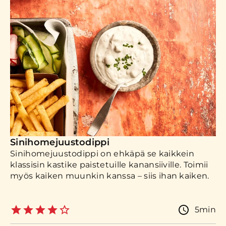
Sinihomejuustodippi
Sinihomejuustodippi on ehkäpä se kaikkein
klassisin kastike paistetuille kanansiiville. Toimii
myös kaiken muunkin kanssa – siis ihan kaiken.
5min