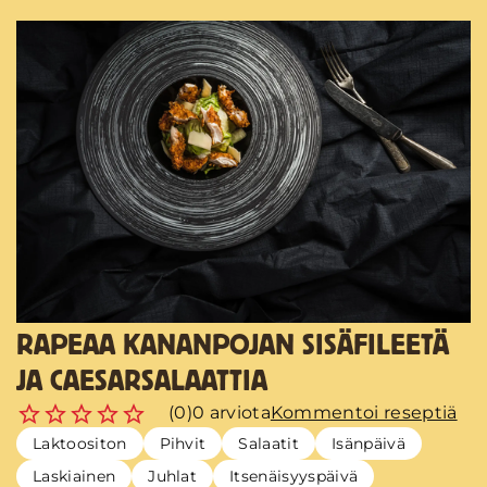
RAPEAA KANANPOJAN SISÄFILEETÄ
JA CAESARSALAATTIA
(0)
0 arviota
Kommentoi reseptiä
Laktoositon
Pihvit
Salaatit
Isänpäivä
Laskiainen
Juhlat
Itsenäisyyspäivä