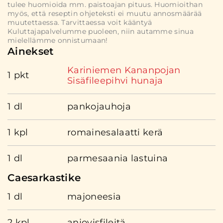
tulee huomioida mm. paistoajan pituus. Huomioithan
myös, että reseptin ohjeteksti ei muutu annosmäärää
muutettaessa. Tarvittaessa voit kääntyä
Kuluttajapalvelumme puoleen, niin autamme sinua
mielellämme onnistumaan!
Ainekset
Kariniemen Kananpojan
1 pkt
Sisäfileepihvi hunaja
1 dl
pankojauhoja
1 kpl
romainesalaatti kerä
1 dl
parmesaania lastuina
Caesarkastike
1 dl
majoneesia
2 kpl
anjovisfileitä