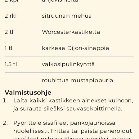
2 rkl
sitruunan mehua
2 tl
Worcesterkastiketta
1 tl
karkeaa Dijon-sinappia
1.5 tl
valkosipulinkynttä
rouhittua mustapippuria
Valmistusohje
Laita kaikki kastikkeen ainekset kulhoon,
ja surauta sileäksi sauvasekoittimella.
Pyörittele sisäfileet pankojauhoissa
huolellisesti. Frittaa tai paista paneroidut