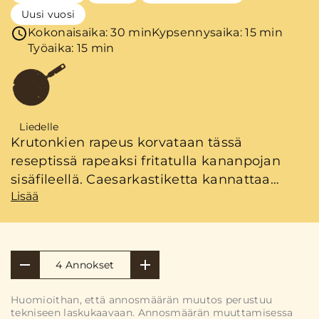
Uusi vuosi
Kokonaisaika: 30 min
Kypsennysaika: 15 min
Työaika: 15 min
Liedelle
Krutonkien rapeus korvataan tässä
reseptissä rapeaksi fritatulla kananpojan
sisäfileellä. Caesarkastiketta kannattaa
Lisää
valmistaa kerralla hieman isompi määrä,
tähän jää nimittäin koukkuun.
4 Annokset
Huomioithan, että annosmäärän muutos perustuu
tekniseen laskukaavaan. Annosmäärän muuttamisessa