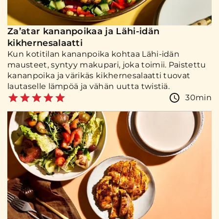
Za’atar kananpoikaa ja Lähi-idän
kikhernesalaatti
Kun kotitilan kananpoika kohtaa Lähi-idän
mausteet, syntyy makupari, joka toimii. Paistettu
kananpoika ja värikäs kikhernesalaatti tuovat
lautaselle lämpöä ja vähän uutta twistiä.
30min