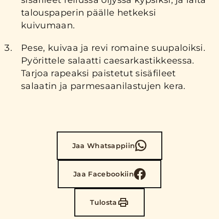
sisäfileet reilussa öljyssä kypsiksi, ja laita
talouspaperin päälle hetkeksi
kuivumaan.
Pese, kuivaa ja revi romaine suupaloiksi.
Pyörittele salaatti caesarkastikkeessa.
Tarjoa rapeaksi paistetut sisäfileet
salaatin ja parmesaanilastujen kera.
Jaa Whatsappiin
Jaa Facebookiin
Tulosta