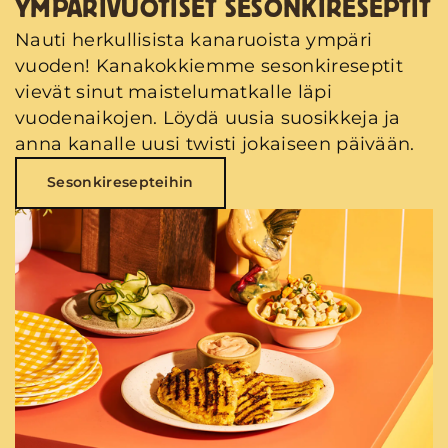
YMPÄRIVUOTISET SESONKIRESEPTIT
Nauti herkullisista kanaruoista ympäri
vuoden! Kanakokkiemme sesonkireseptit
vievät sinut maistelumatkalle läpi
vuodenaikojen. Löydä uusia suosikkeja ja
anna kanalle uusi twisti jokaiseen päivään.
Sesonkiresepteihin