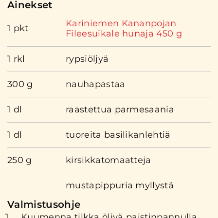
Ainekset
Kariniemen Kananpojan
1 pkt
Fileesuikale hunaja 450 g
1 rkl
rypsiöljyä
300 g
nauhapastaa
1 dl
raastettua parmesaania
1 dl
tuoreita basilikanlehtiä
250 g
kirsikkatomaatteja
mustapippuria myllystä
Valmistusohje
Kuumenna tilkka öljyä paistinpannulla.