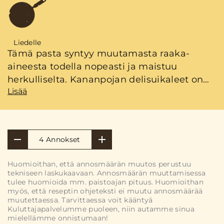
Liedelle
Tämä pasta syntyy muutamasta raaka-
aineesta todella nopeasti ja maistuu
herkulliselta. Kananpojan delisuikaleet on
Lisää
helppo tuote monipuoliseen
broilerikokkaukseen.
4 Annokset
Huomioithan, että annosmäärän muutos perustuu
tekniseen laskukaavaan. Annosmäärän muuttamisessa
tulee huomioida mm. paistoajan pituus. Huomioithan
myös, että reseptin ohjeteksti ei muutu annosmäärää
muutettaessa. Tarvittaessa voit kääntyä
Kuluttajapalvelumme puoleen, niin autamme sinua
mielellämme onnistumaan!