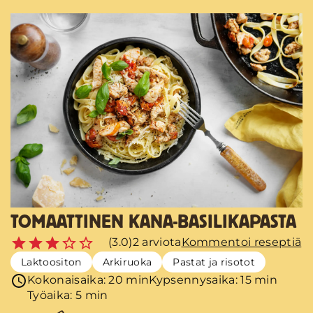
TOMAATTINEN KANA-BASILIKAPASTA
(3.0)
2 arviota
Kommentoi reseptiä
Laktoositon
Arkiruoka
Pastat ja risotot
Kokonaisaika: 20 min
Kypsennysaika: 15 min
Työaika: 5 min