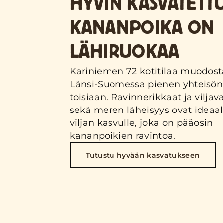
HYVIN KASVATETT
KANANPOIKA ON
LÄHIRUOKAA
Kariniemen 72 kotitilaa muodost
Länsi-Suomessa pienen yhteisön 
toisiaan. Ravinnerikkaat ja viljava
sekä meren läheisyys ovat ideaa
viljan kasvulle, joka on pääosin
kananpoikien ravintoa.
Tutustu hyvään kasvatukseen