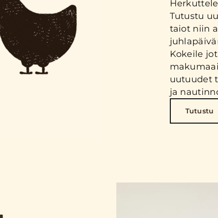
Herkuttele
Tutustu uu
taiot niin
juhlapäivä
Kokeile jo
makumaail
uutuudet t
ja nautinno
Tutustu