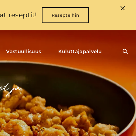
t reseptit!
Resepteihin
Vastuullisuus
Kuluttajapalvelu
et ja