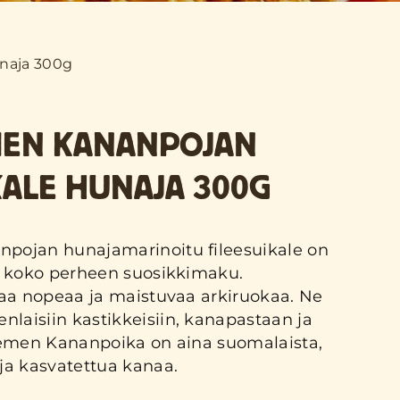
unaja 300g
MEN KANANPOJAN
KALE HUNAJA 300G
pojan hunajamarinoitu fileesuikale on
ja koko perheen suosikkimaku.
saa nopeaa ja maistuvaa arkiruokaa. Ne
laisiin kastikkeisiin, kanapastaan ja
niemen Kananpoika on aina suomalaista,
ja kasvatettua kanaa.