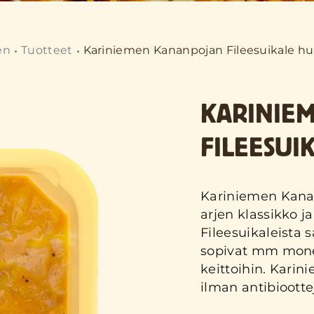
en
Tuotteet
Kariniemen Kananpojan Fileesuikale h
KARINIE
FILEESUI
Kariniemen Kanan
arjen klassikko 
Fileesuikaleista 
sopivat mm monen
keittoihin. Kari
ilman antibiootte