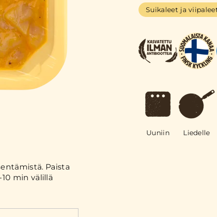
Suikaleet ja viipalee
Uuniin
Liedelle
entämistä. Paista
10 min välillä