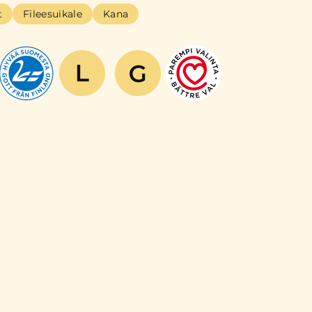
t
Fileesuikale
Kana