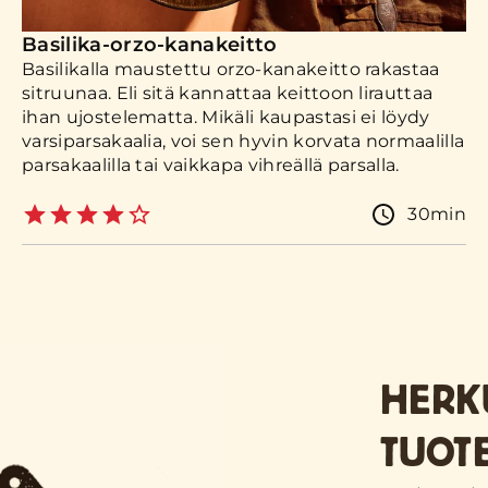
Basilika-orzo-kanakeitto
Basilikalla maustettu orzo-kanakeitto rakastaa
sitruunaa. Eli sitä kannattaa keittoon lirauttaa
ihan ujostelematta. Mikäli kaupastasi ei löydy
varsiparsakaalia, voi sen hyvin korvata normaalilla
parsakaalilla tai vaikkapa vihreällä parsalla.
30min
HERK
TUOT