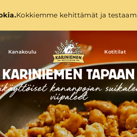
okia.
Kokkiemme kehittämät ja testaama
Kanakoulu
Kotitilat
KARINIEMEN TAPAAN
käyttöiset kananpojan suikale
viipaleet