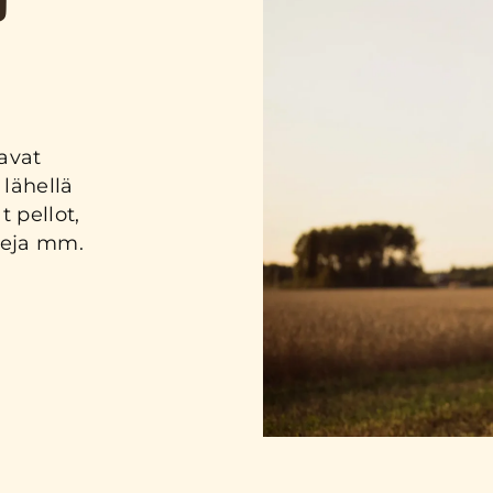
U
avat
lähellä
t pellot,
leja mm.