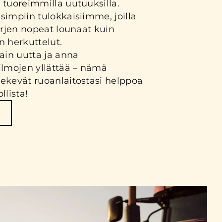
 tuoreimmilla uutuuksilla.
simpiin tulokkaisiimme, joilla
 arjen nopeat lounaat kuin
n herkuttelut.
tain uutta ja anna
mojen yllättää – nämä
ekevät ruoanlaitostasi helppoa
llista!