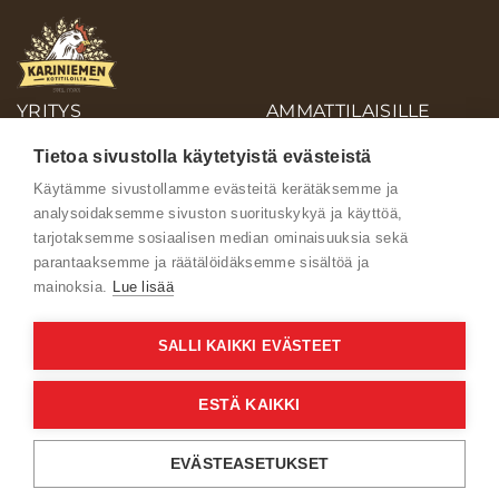
YRITYS
AMMATTILAISILLE
OIVA-RAPORTIT
Tietoa sivustolla käytetyistä evästeistä
AINEISTOPANKKI
Käytämme sivustollamme evästeitä kerätäksemme ja
analysoidaksemme sivuston suorituskykyä ja käyttöä,
Ota yhteyttä
tarjotaksemme sosiaalisen median ominaisuuksia sekä
parantaaksemme ja räätälöidäksemme sisältöä ja
mainoksia.
Lue lisää
SALLI KAIKKI EVÄSTEET
Käyttöehdot
ESTÄ KAIKKI
Verkkoselailun tietosuojaseloste
EVÄSTEASETUKSET
Kuluttajien tietosuojaseloste