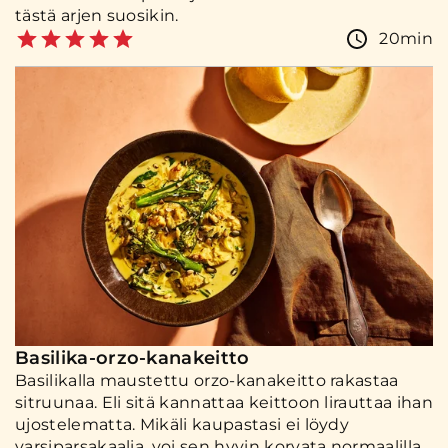
tästä arjen suosikin.
20min
Basilika-orzo-kanakeitto
Basilikalla maustettu orzo-kanakeitto rakastaa
sitruunaa. Eli sitä kannattaa keittoon lirauttaa ihan
ujostelematta. Mikäli kaupastasi ei löydy
varsiparsakaalia, voi sen hyvin korvata normaalilla