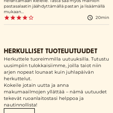
herahtamaan kielelle. Tästä saa myös mainion
pastasalaatin jäähdyttämällä pastan ja lisäämällä
mukaan...
20min
HERKULLISET TUOTEUUTUUDET
Herkuttele tuoreimmilla uutuuksilla. Tutustu
uusimpiin tulokkaisiimme, joilla taiot niin
arjen nopeat lounaat kuin juhlapäivän
herkuttelut.
Kokeile jotain uutta ja anna
makumaailmojen yllättää – nämä uutuudet
tekevät ruoanlaitostasi helppoa ja
nautinnollista!