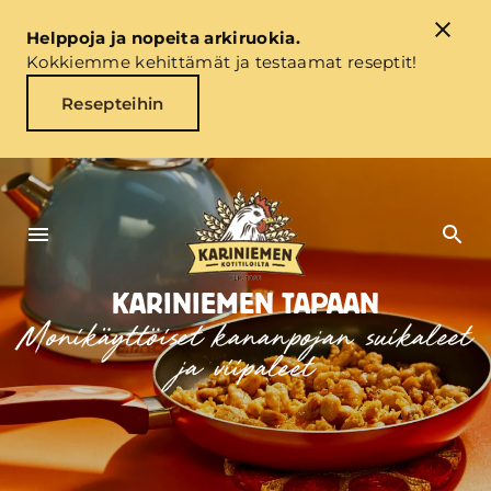
Helppoja ja nopeita arkiruokia.
Kokkiemme kehittämät ja testaamat reseptit!
Resepteihin
KARINIEMEN TAPAAN
Monikäyttöiset kananpojan suikaleet
ja viipaleet