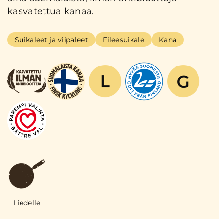
kasvatettua kanaa.
Suikaleet ja viipaleet
Fileesuikale
Kana
Liedelle