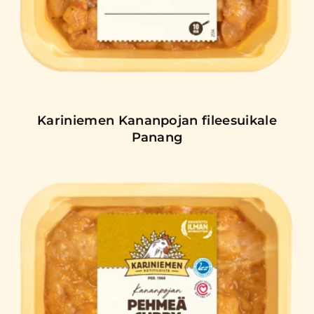
Kariniemen Kananpojan fileesuikale
Panang