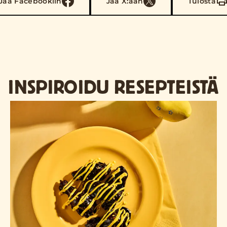
Jaa Facebookiin
Jaa X:ään
Tulosta
INSPIROIDU RESEPTEISTÄ