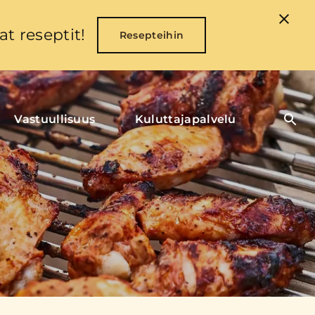
t reseptit!
Resepteihin
Vastuullisuus
Kuluttajapalvelu