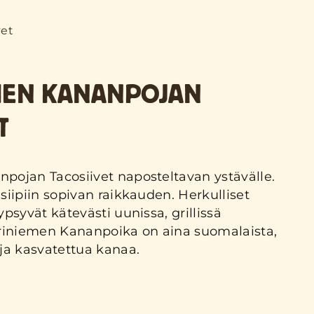
vet
MEN KANANPOJAN
T
pojan Tacosiivet naposteltavan ystävälle.
siipiin sopivan raikkauden. Herkulliset
ypsyvät kätevästi uunissa, grillissä
 Kariniemen Kananpoika on aina suomalaista,
ja kasvatettua kanaa.