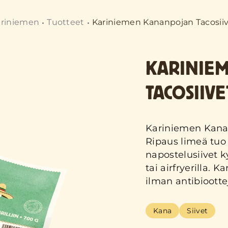
ariniemen
Tuotteet
Kariniemen Kananpojan Tacosii
KARINIE
TACOSIIVE
Kariniemen Kanan
Ripaus limeä tuo 
napostelusiivet k
tai airfryerilla.
ilman antibiootte
Kana
Siivet