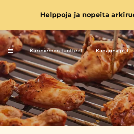
Helppoja ja nopeita arkiru
Kariniemen tuotteet
Kanareseptit