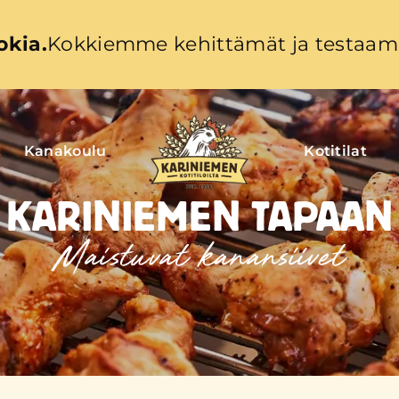
okia.
Kokkiemme kehittämät ja testaama
Kanakoulu
Kotitilat
KARINIEMEN TAPAAN
Maistuvat kanansiivet