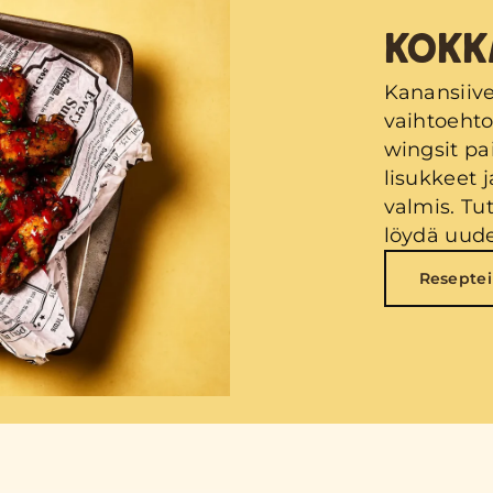
KOKK
Kanansiive
vaihtoehto
wingsit pa
lisukkeet 
valmis. Tu
löydä uude
Reseptei