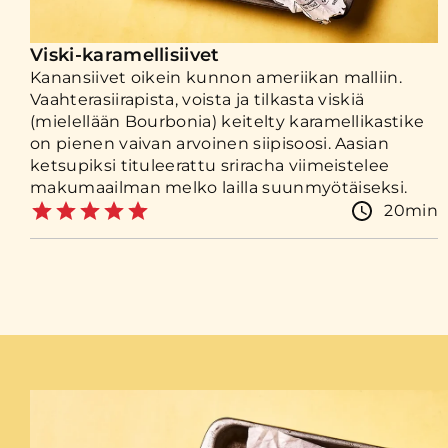
Viski-karamellisiivet
Kanansiivet oikein kunnon ameriikan malliin.
Vaahterasiirapista, voista ja tilkasta viskiä
(mielellään Bourbonia) keitelty karamellikastike
on pienen vaivan arvoinen siipisoosi. Aasian
ketsupiksi tituleerattu sriracha viimeistelee
makumaailman melko lailla suunmyötäiseksi.
20min