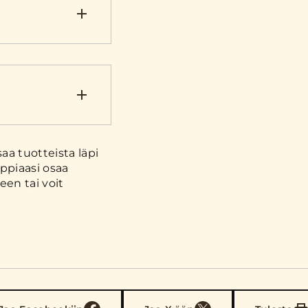
a tuotteista läpi
ppiaasi osaa
en tai voit