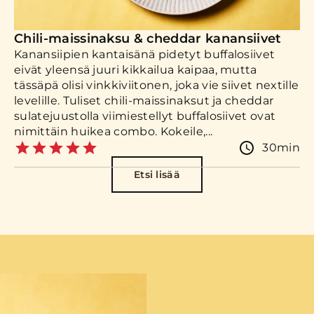
Chili-maissinaksu & cheddar kanansiivet
Kanansiipien kantaisänä pidetyt buffalosiivet
eivät yleensä juuri kikkailua kaipaa, mutta
tässäpä olisi vinkkiviitonen, joka vie siivet nextille
levelille. Tuliset chili-maissinaksut ja cheddar
sulatejuustolla viimiestellyt buffalosiivet ovat
nimittäin huikea combo. Kokeile,...
30min
Etsi lisää