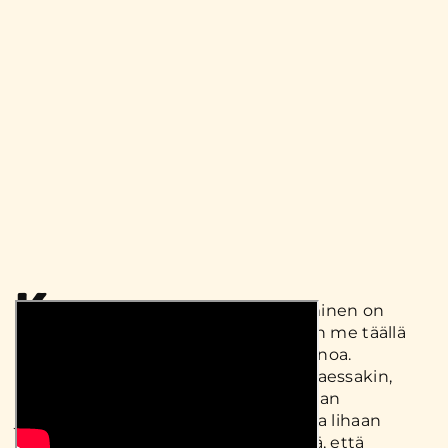
K
ananpojan jauhelihan maustaminen on
helppoa kuin heinänteko, kuten me täällä
Kariniemen kotiseudulla tavataan sanoa.
Jauhelihan voi toki maustaa paistettaessakin,
mutta kun mausteet sekoittaa raakaan
jauhelihaan, niin tällöin mausteen saa lihaan
tasaisemmin, eikä ole olemassa riskiä, että