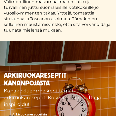
Välimerellinen makumaailma on tuttu ja
turvallinen juttu suomalaisille kotikokeille jo
vuosikymmenten takaa. Yrttejä, tomaattia,
sitruunaa ja Toscanan aurinkoa. Tämäkin on
sellainen maustamisvinkki, että sitä voi varioida ja
tuunata mielensä mukaan.
ARKIRUOKARESEPTIT
KANANPOJASTA
Kanakokkiemme kehittämät
arkiruokareseptit. Kokeile jotain uutta ja
inspiroidu!
Arkiruokaresepteihin