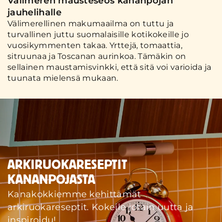
Välimeren mausteseos kananpojan
jauhelihalle
Välimerellinen makumaailma on tuttu ja
turvallinen juttu suomalaisille kotikokeille jo
vuosikymmenten takaa. Yrttejä, tomaattia,
sitruunaa ja Toscanan aurinkoa. Tämäkin on
sellainen maustamisvinkki, että sitä voi varioida ja
tuunata mielensä mukaan.
ARKIRUOKARESEPTIT
KANANPOJASTA
Kanakokkiemme kehittämät
arkiruokareseptit. Kokeile jotain uutta ja
inspiroidu!