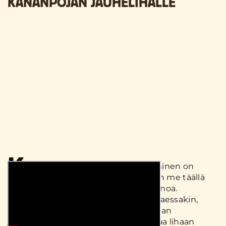
KANANPOJAN JAUHELIHALLE
K
ananpojan jauhelihan maustaminen on
helppoa kuin heinänteko, kuten me täällä
Kariniemen kotiseudulla tavataan sanoa.
Jauhelihan voi toki maustaa paistettaessakin,
mutta kun mausteet sekoittaa raakaan
jauhelihaan, niin tälllöin mausteen saa lihaan