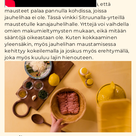
tasaisemmin, eikä ole olemassa riskiä, että
mausteet palaa pannulla kohdissa, joissa
jauhelihaa ei ole. Tässä vinkki Sitruunalla-yrteillä
maustetulle kanajauhelihalle. Yrttejä voi vaihdella
omien makumieltymysten mukaan, eikä mitään
sääntöjä oikeastaan ole. Kuten kokkaaminen
yleensäkin, myös jauhelihan maustamisessa
kehittyy kokeilemalla ja joskus myös erehtymällä,
joka myös kuuluu lajin hienouteen.