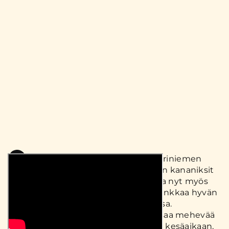
O
pi uusia kanakokkaustaitoja Kariniemen
niksivideoista! Kaiken maailman kananiksit
tarjoavat sinulle herkullisia oivalluksia nyt myös
kesäkokkaukseen. Tämä kananiksi vinkkaa hyvän
tavan pitää kana mehevänä grillatessa.
Keväällä kerroimme, miten kanasta saa mehevää
padassa hauduttamalla. Mutta entäs kesäaikaan,