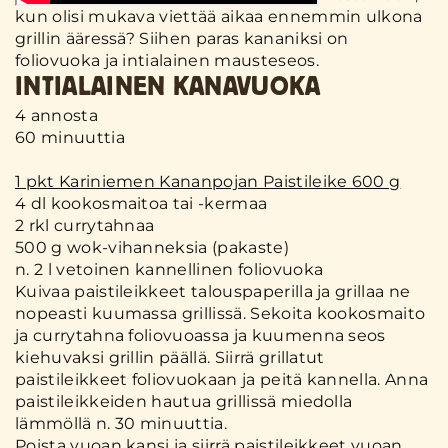
kun olisi mukava viettää aikaa ennemmin ulkona
grillin ääressä? Siihen paras kananiksi on
foliovuoka ja intialainen mausteseos.
INTIALAINEN KANAVUOKA
4 annosta
60 minuuttia
1 pkt Kariniemen Kananpojan Paistileike 600 g
4 dl kookosmaitoa tai -kermaa
2 rkl currytahnaa
500 g wok-vihanneksia (pakaste)
n. 2 l vetoinen kannellinen foliovuoka
Kuivaa paistileikkeet talouspaperilla ja grillaa ne
nopeasti kuumassa grillissä. Sekoita kookosmaito
ja currytahna foliovuoassa ja kuumenna seos
kiehuvaksi grillin päällä. Siirrä grillatut
paistileikkeet foliovuokaan ja peitä kannella. Anna
paistileikkeiden hautua grillissä miedolla
lämmöllä n. 30 minuuttia.
Poista vuoan kansi ja siirrä paistileikkeet vuoan