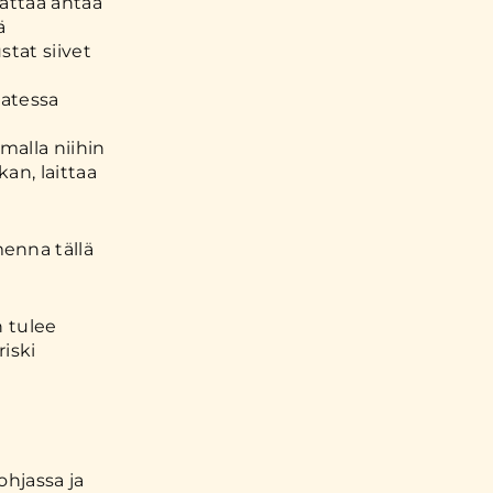
attaa antaa
ä
tat siivet
latessa
amalla niihin
kan, laittaa
enna tällä
n tulee
riski
ohjassa ja