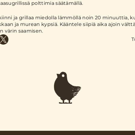
aasugrillissä polttimia säätämällä.
kiinni ja grillaa miedolla lämmöllä noin 20 minuuttia, k
aan ja murean kypsiä. Kääntele siipiä aika ajoin vältt
an värin saamisen.
T