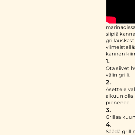
keskilämmöl
maustua pit
lihaksessa,
itse, kanna
marinadissa
siipiä kanna
grillauskast
viimeistellä
kannen kiinn
1.
Ota siivet 
välin grilli.
2.
Asettele val
alkuun olla 
pienenee.
3.
Grillaa kuum
4.
Säädä grilli