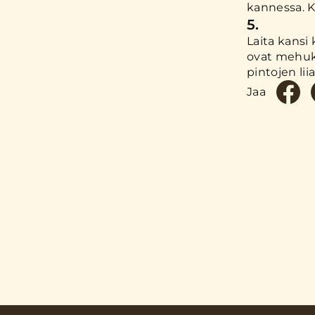
kannessa. K
5.
Laita kansi 
ovat mehukk
pintojen lii
Jaa