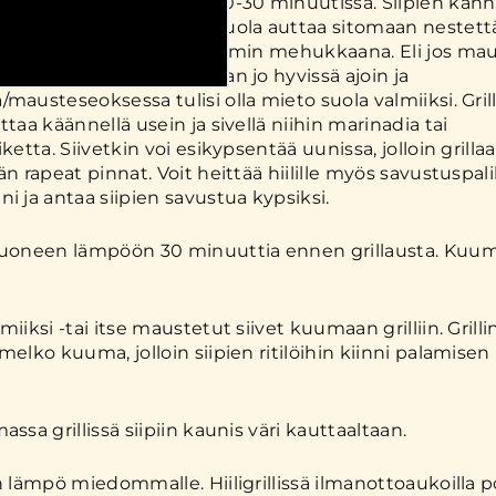
lä ja ne kypsyvät noin 20-30 minuutissa. Siipien kann
kään ennen grillausta. Suola auttaa sitomaan nestett
 jolloin tuote pysyy paremmin mehukkaana. Eli jos maus
ttaa ne laittaa maustumaan jo hyvissä ajoin ja
/mausteseoksessa tulisi olla mieto suola valmiiksi. Gril
ttaa käännellä usein ja sivellä niihin marinadia tai
iketta. Siivetkin voi esikypsentää uunissa, jolloin grilla
än rapeat pinnat. Voit heittää hiilille myös savustuspali
i ja antaa siipien savustua kypsiksi.
huoneen lämpöön 30 minuuttia ennen grillausta. Kuum
miiksi -tai itse maustetut siivet kuumaan grilliin. Grilli
melko kuuma, jolloin siipien ritilöihin kiinni palamisen 
assa grillissä siipiin kaunis väri kauttaaltaan.
n lämpö miedommalle. Hiiligrillissä ilmanottoaukoilla p