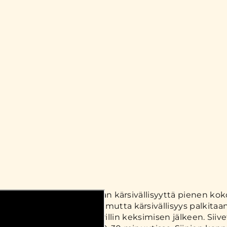
ipien grillaus vaatii hieman kärsivällisyyttä pienen kok
myötä määränsä vuoksi, mutta kärsivällisyys palkitaan.
täin ovat parasta sitten grillin keksimisen jälkeen. Siive