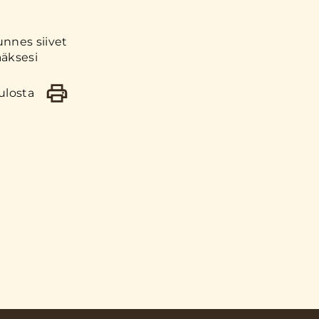
unnes siivet
ääksesi
ulosta