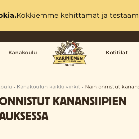
okia.
Kokkiemme kehittämät ja testaama
Kanakoulu
Kotitilat
oulu
Kanakoulun kaikki vinkit
Näin onnistut kanans
 ONNISTUT KANANSIIPIEN
LAUKSESSA