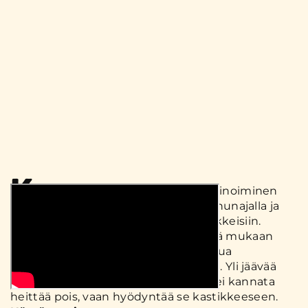
K
ananpojan paistileikkeiden marinoiminen
itse on helppoa. Alla esimerkki hunajalla ja
gochujangilla marinoituihin paistileikkeisiin.
Sekoita vain marinadin ainekset, lisää mukaan
paistileikkeet, sekoita ja anna maustua
muutamasta tunnista vuorokauteen. Yli jäävää
marinadia paistileikkeitä paistaessa ei kannata
heittää pois, vaan hyödyntää se kastikkeeseen.