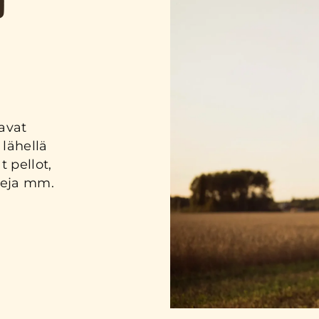
U
avat
lähellä
t pellot,
leja mm.