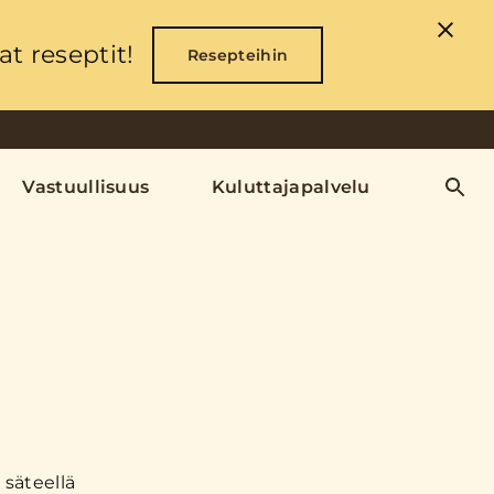
t reseptit!
Resepteihin
Vastuullisuus
Kuluttajapalvelu
säteellä