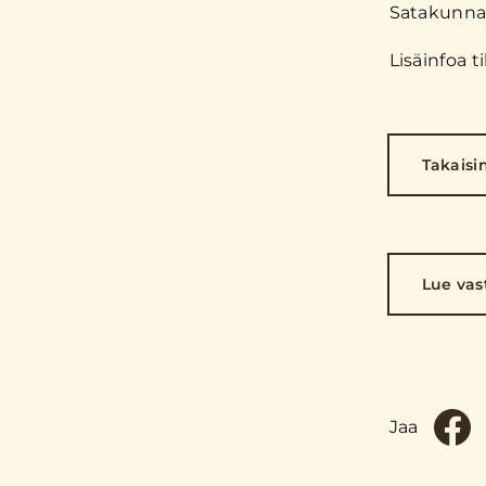
Satakunnas
Lisäinfoa 
Takaisi
Lue vas
Jaa