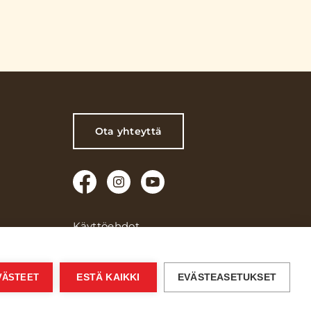
Ota yhteyttä
Käyttöehdot
Verkkoselailun tietosuojaseloste
Kuluttajien tietosuojaseloste
EVÄSTEET
ESTÄ KAIKKI
EVÄSTEASETUKSET