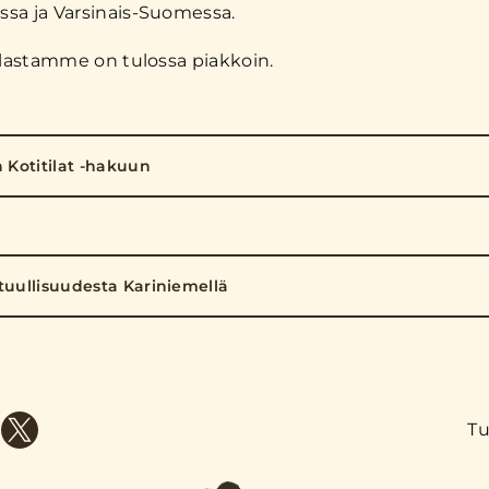
sa ja Varsinais-Suomessa.
tilastamme on tulossa piakkoin.
n Kotitilat -hakuun
tuullisuudesta Kariniemellä
Tu