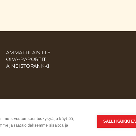
AMMATTILAISILLE
OIVA-RAPORTIT
AINEISTOPANKKI
me sivuston suorituskykyä ja käyttöä,
SALLI KAIKKI 
mme ja räätälöidäksemme sisältöä ja