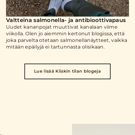
Valtteina salmonella- ja antibioottivapaus
Uudet kananpojat muuttivat kanalaan viime
viikolla. Olen jo aiemmin kertonut blogissa, että
joka parvelta otetaan salmonellanäytteet, vaikka
mitään epäilyjä ei tartunnasta olisikaan.
Lue lisää Kiiskin tilan blogeja