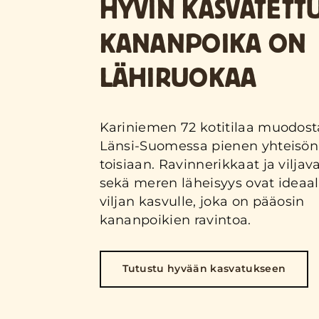
HYVIN KASVATETT
KANANPOIKA ON
LÄHIRUOKAA
Kariniemen 72 kotitilaa muodost
Länsi-Suomessa pienen yhteisön 
toisiaan. Ravinnerikkaat ja viljava
sekä meren läheisyys ovat ideaa
viljan kasvulle, joka on pääosin
kananpoikien ravintoa.
Tutustu hyvään kasvatukseen