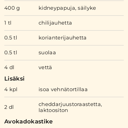
400 g
kidneypapuja, säilyke
1 tl
chilijauhetta
0.5 tl
korianterijauhetta
0.5 tl
suolaa
4 dl
vettä
Lisäksi
4 kpl
isoa vehnätortillaa
cheddarjuustoraastetta,
2 dl
laktoositon
Avokadokastike