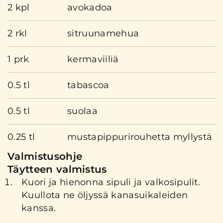
2 kpl
avokadoa
2 rkl
sitruunamehua
1 prk
kermaviiliä
0.5 tl
tabascoa
0.5 tl
suolaa
0.25 tl
mustapippurirouhetta myllystä
Valmistusohje
Täytteen valmistus
Kuori ja hienonna sipuli ja valkosipulit.
Kuullota ne öljyssä kanasuikaleiden
kanssa.