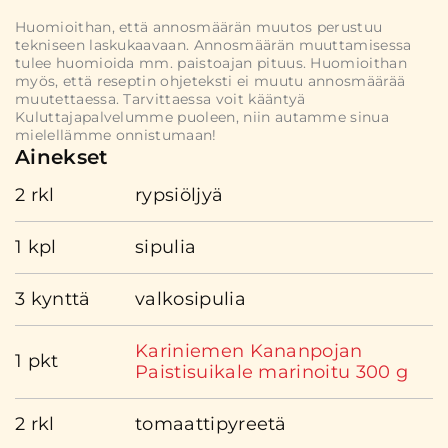
Huomioithan, että annosmäärän muutos perustuu
tekniseen laskukaavaan. Annosmäärän muuttamisessa
tulee huomioida mm. paistoajan pituus. Huomioithan
myös, että reseptin ohjeteksti ei muutu annosmäärää
muutettaessa. Tarvittaessa voit kääntyä
Kuluttajapalvelumme puoleen, niin autamme sinua
mielellämme onnistumaan!
Ainekset
2 rkl
rypsiöljyä
1 kpl
sipulia
3 kynttä
valkosipulia
Kariniemen Kananpojan
1 pkt
Paistisuikale marinoitu 300 g
2 rkl
tomaattipyreetä