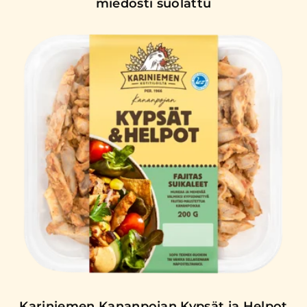
miedosti suolattu
Kariniemen Kananpojan Kypsät ja Helpot