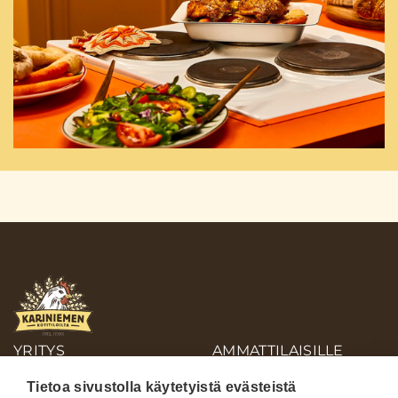
YRITYS
AMMATTILAISILLE
OIVA-RAPORTIT
Tietoa sivustolla käytetyistä evästeistä
AINEISTOPANKKI