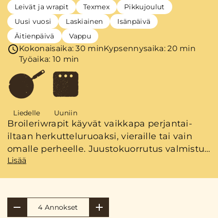
Leivät ja wrapit
Texmex
Pikkujoulut
Uusi vuosi
Laskiainen
Isänpäivä
Äitienpäivä
Vappu
Kokonaisaika: 30 min
Kypsennysaika: 20 min
Työaika: 10 min
Liedelle
Uuniin
Broileriwrapit käyvät vaikkapa perjantai-
iltaan herkutteluruoaksi, vieraille tai vain
omalle perheelle. Juustokuorrutus valmistuu
Lisää
nopeasti uunissa. Valmista sillä aikaa
lisukkeeksi meksikolainen avokadokastike
ja salaatti.
4 Annokset