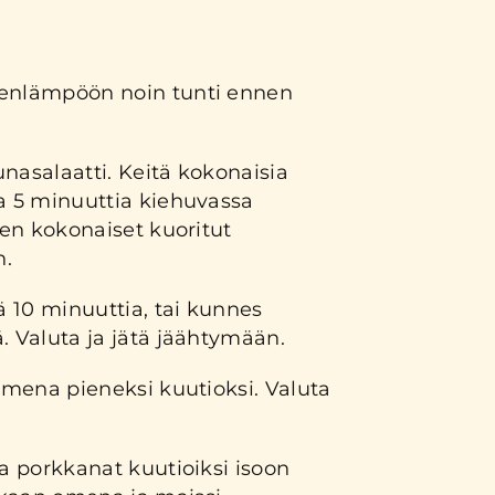
eenlämpöön noin tunti ennen
nasalaatti. Keitä kokonaisia
ta 5 minuuttia kiehuvassa
tten kokonaiset kuoritut
n.
lä 10 minuuttia, tai kunnes
. Valuta ja jätä jäähtymään.
 omena pieneksi kuutioksi. Valuta
ja porkkanat kuutioiksi isoon