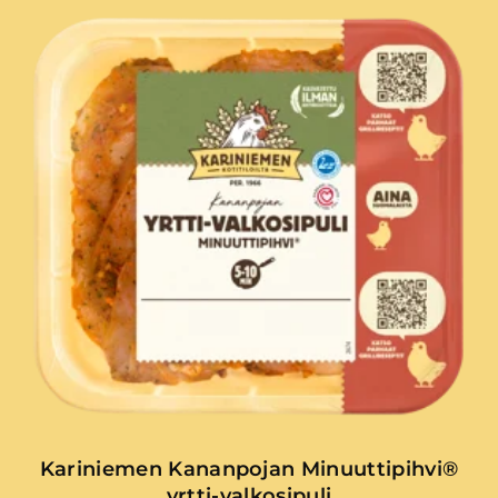
Kariniemen Kananpojan Minuuttipihvi®
yrtti-valkosipuli