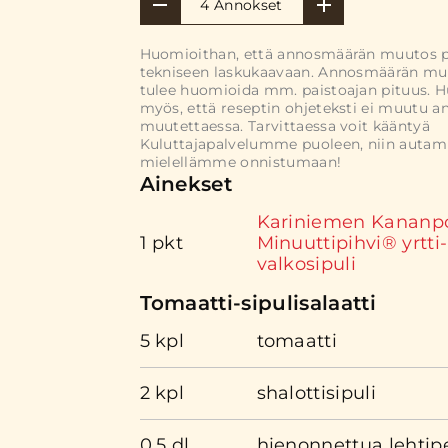
4 Annokset
Huomioithan, että annosmäärän muutos 
tekniseen laskukaavaan. Annosmäärän mu
tulee huomioida mm. paistoajan pituus. 
myös, että reseptin ohjeteksti ei muutu 
muutettaessa. Tarvittaessa voit kääntyä
Kuluttajapalvelumme puoleen, niin auta
mielellämme onnistumaan!
Ainekset
Kariniemen Kananp
1 pkt
Minuuttipihvi® yrtti-
valkosipuli
Tomaatti-sipulisalaatti
5 kpl
tomaatti
2 kpl
shalottisipuli
0.5 dl
hienonnettua lehtipe