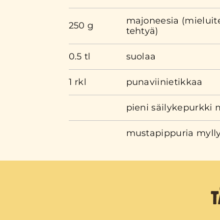
majoneesia (mieluite
250 g
tehtyä)
0.5 tl
suolaa
1 rkl
punaviinietikkaa
pieni säilykepurkki 
mustapippuria myll