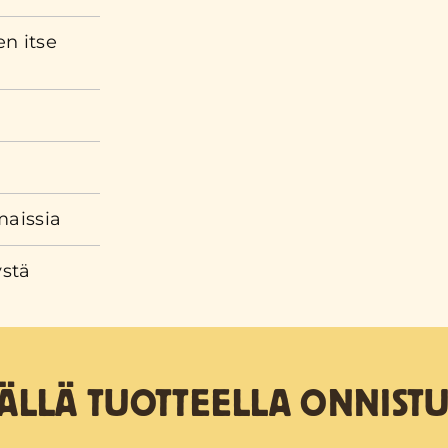
n itse
maissia
ystä
TÄLLÄ TUOTTEELLA ONNISTU