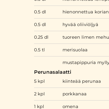
0.5 dl
hienonnettua korian
0.5 dl
hyvää oliiviöljyä
0.25 dl
tuoreen limen meh
0.5 tl
merisuolaa
mustapippuria myll
Perunasalaatti
5 kpl
kiinteää perunaa
2 kpl
porkkanaa
1 kpl
omena