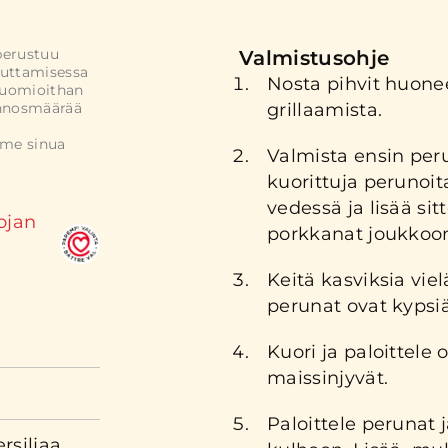
perustuu
Valmistusohje
uttamisessa
Nosta pihvit huon
Huomioithan
annosmäärää
grillaamista.
mme sinua
Valmista ensin peru
kuorittuja perunoi
vedessä ja lisää si
ojan
porkkanat joukkoo
Keitä kasviksia vie
perunat ovat kypsiä
Kuori ja paloittele
maissinjyvät.
Paloittele perunat 
rsiljaa