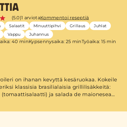
TTIA
(5.0)
1 arviota
Kommentoi reseptiä
n
Salaatit
Minuuttipihvi
Grillaus
Juhlat
Vappu
Juhannus
aika: 40 min
Kypsennysaika: 25 min
Työaika: 15 min
broileri on ihanan kevyttä kesäruokaa. Kokeile
iksi klassisia brasilialaisia grillilisäkkeitä:
 (tomaattisalaatti) ja salada de maionesea
atti). Tarjoile salaatit paistileikkeiden
ihastu!