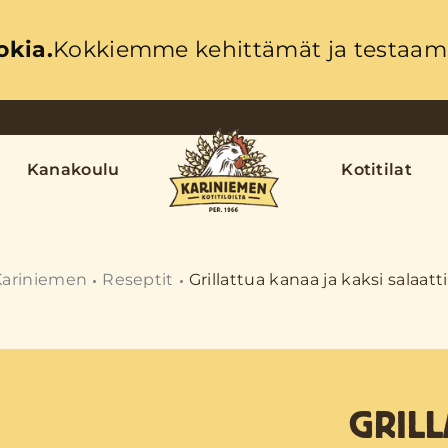
okia.
Kokkiemme kehittämät ja testaama
Kanakoulu
Kotitilat
Kariniemen
Reseptit
Grillattua kanaa ja kaksi salaatt
GRILL