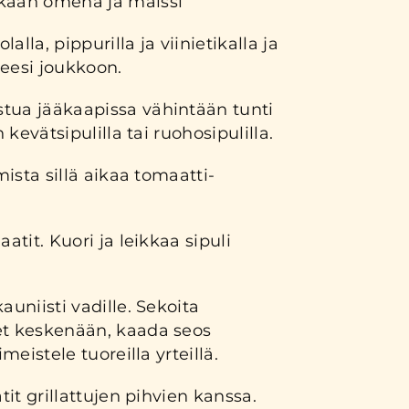
kaan omena ja maissi
alla, pippurilla ja viinietikalla ja
neesi joukkoon.
tua jääkaapissa vähintään tunti
n kevätsipulilla tai ruohosipulilla.
lmista sillä aikaa tomaatti-
aatit. Kuori ja leikkaa sipuli
auniisti vadille. Sekoita
et keskenään, kaada seos
imeistele tuoreilla yrteillä.
atit grillattujen pihvien kanssa.