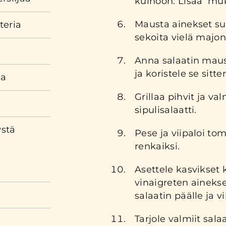
kulhoon. Lisää mu
Mausta ainekset suol
teria
sekoita vielä majo
Anna salaatin maus
ja koristele se sitte
ua
Grillaa pihvit ja va
sipulisalaatti.
ystä
Pese ja viipaloi tom
renkaiksi.
Asettele kasvikset k
vinaigreten aineks
salaatin päälle ja vi
Tarjole valmiit sala