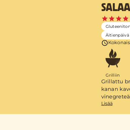
SALAA
Gluteenito
Äitienpäivä
Kokonais
Grilliin
Grillattu 
kanan kaver
vinegreteä
Lisää
(perunasala
kanssa ja 