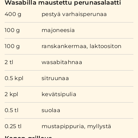
Wasabilla maustettu perunasalaatti
400 g
pestyä varhaisperunaa
100 g
majoneesia
100 g
ranskankermaa, laktoositon
2 tl
wasabitahnaa
0.5 kpl
sitruunaa
2 kpl
kevätsipulia
0.5 tl
suolaa
0.25 tl
mustapippuria, myllystä