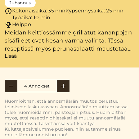
Juhannus
Kokonaisaika: 35 min
Kypsennysaika: 25 min
Työaika: 10 min
Helppo
Meidän keittiössämme grillatut kananpojan
sisäfileet ovat kesän varma valinta. Tässä
reseptissä myös perunasalaatti maustetaan
Lisää
tujauksella wasabia. Kokonaisuus on helppo
valmistaa, mutta tarjoaa juuri sen verran
vaihtelua, että se tuntuu uudelta.
4 Annokset
Huomioithan, että annosmäärän muutos perustuu
tekniseen laskukaavaan. Annosmäärän muuttamisessa
tulee huomioida mm. paistoajan pituus. Huomioithan
myös, että reseptin ohjeteksti ei muutu annosmäärää
muutettaessa. Tarvittaessa voit kääntyä
Kuluttajapalvelumme puoleen, niin autamme sinua
mielellämme onnistumaan!