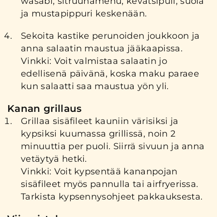
wasabi, sitruunamehu, kevätsipuli, suola
ja mustapippuri keskenään.
Sekoita kastike perunoiden joukkoon ja
anna salaatin maustua jääkaapissa.
Vinkki: Voit valmistaa salaatin jo
edellisenä päivänä, koska maku paraee
kun salaatti saa maustua yön yli.
Kanan grillaus
Grillaa sisäfileet kauniin värisiksi ja
kypsiksi kuumassa grillissä, noin 2
minuuttia per puoli. Siirrä sivuun ja anna
vetäytyä hetki.
Vinkki: Voit kypsentää kananpojan
sisäfileet myös pannulla tai airfryerissa.
Tarkista kypsennysohjeet pakkauksesta.