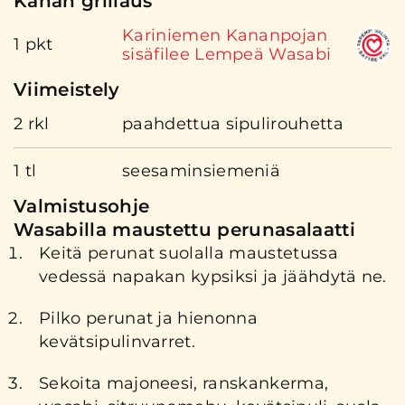
Kanan grillaus
Kariniemen Kananpojan
1 pkt
sisäfilee Lempeä Wasabi
Viimeistely
2 rkl
paahdettua sipulirouhetta
1 tl
seesaminsiemeniä
Valmistusohje
Wasabilla maustettu perunasalaatti
Keitä perunat suolalla maustetussa
vedessä napakan kypsiksi ja jäähdytä ne.
Pilko perunat ja hienonna
kevätsipulinvarret.
Sekoita majoneesi, ranskankerma,