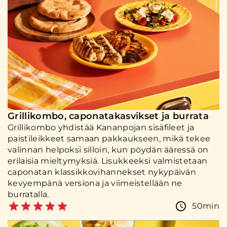
Grillikombo, caponatakasvikset ja burrata
Grillikombo yhdistää Kananpojan sisäfileet ja
paistileikkeet samaan pakkaukseen, mikä tekee
valinnan helpoksi silloin, kun pöydän ääressä on
erilaisia mieltymyksiä. Lisukkeeksi valmistetaan
caponatan klassikkovihannekset nykypäivän
kevyempänä versiona ja viimeistellään ne
burratalla.
50min