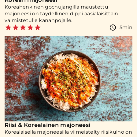
Korean majoneesi
Koreahenkinen gochujangilla maustettu
majoneesi on täydellinen dippi aasialaisittain
valmistetulle kananpojalle.
5min
Riisi & Korealainen majoneesi
Korealaisella majoneesilla viimeistelty riisikulho on