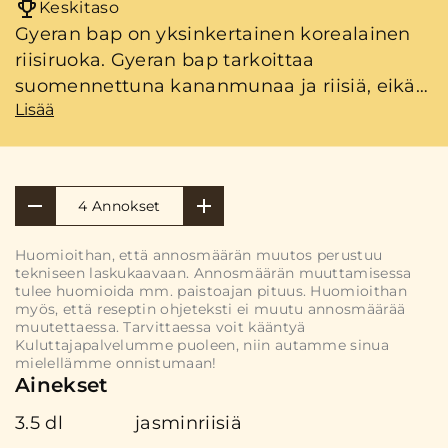
Keskitaso
Gyeran bap on yksinkertainen korealainen
riisiruoka. Gyeran bap tarkoittaa
suomennettuna kananmunaa ja riisiä, eikä
Lisää
kaikessa yksinkertaisuudessaan paljoa
muuta sisälläkään.
4 Annokset
Huomioithan, että annosmäärän muutos perustuu
tekniseen laskukaavaan. Annosmäärän muuttamisessa
tulee huomioida mm. paistoajan pituus. Huomioithan
myös, että reseptin ohjeteksti ei muutu annosmäärää
muutettaessa. Tarvittaessa voit kääntyä
Kuluttajapalvelumme puoleen, niin autamme sinua
mielellämme onnistumaan!
Ainekset
3.5 dl
jasminriisiä