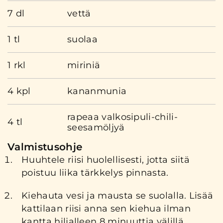
7 dl
vettä
1 tl
suolaa
1 rkl
miriniä
4 kpl
kananmunia
rapeaa valkosipuli-chili-
4 tl
seesamöljyä
Valmistusohje
Huuhtele riisi huolellisesti, jotta siitä
poistuu liika tärkkelys pinnasta.
Kiehauta vesi ja mausta se suolalla. Lisää
kattilaan riisi anna sen kiehua ilman
kantta hiljalleen 8 minuuttia välillä