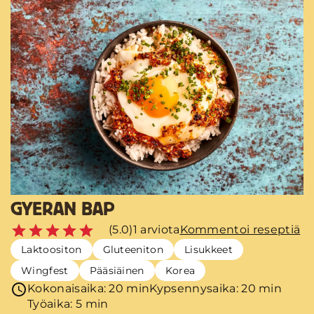
GYERAN BAP
(5.0)
1 arviota
Kommentoi reseptiä
Laktoositon
Gluteeniton
Lisukkeet
Wingfest
Pääsiäinen
Korea
Kokonaisaika: 20 min
Kypsennysaika: 20 min
Työaika: 5 min