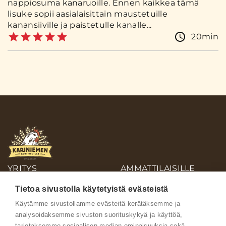
nappiosuma kanaruoille. Ennen kaikkea tämä
lisuke sopii aasialaisittain maustetuille
kanansiiville ja paistetulle kanalle...
20min
YRITYS
AMMATTILAISILLE
OIVA-RAPORTIT
Tietoa sivustolla käytetyistä evästeistä
AINEISTOPANKKI
Käytämme sivustollamme evästeitä kerätäksemme ja
analysoidaksemme sivuston suorituskykyä ja käyttöä,
Ota yhteyttä
tarjotaksemme sosiaalisen median ominaisuuksia sekä