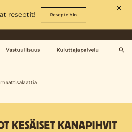
t reseptit!
Resepteihin
Vastuullisuus
Kuluttajapalvelu
omaattisalaattia
T KESÄISET KANAPIHVIT