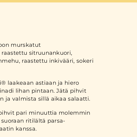
koon murskatut
 raastettu sitruunankuori,
nmehu, raastettu inkivääri, sokeri
i® laakeaan astiaan ja hiero
nadi lihan pintaan. Jätä pihvit
a valmista sillä aikaa salaatti.
 pihvit pari minuuttia molemmin
 suoraan ritilältä parsa-
aatin kanssa.