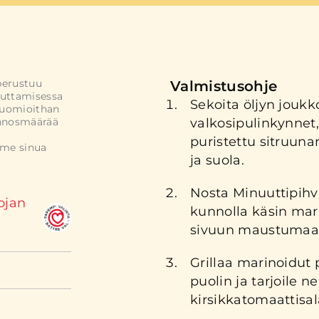
perustuu
Valmistusohje
uttamisessa
Sekoita öljyn jouk
Huomioithan
annosmäärää
valkosipulinkynnet,
puristettu sitruuna
mme sinua
ja suola.
Nosta Minuuttipihv
ojan
kunnolla käsin mari
sivuun maustumaan j
Grillaa marinoidut
puolin ja tarjoile ne
kirsikkatomaattisal