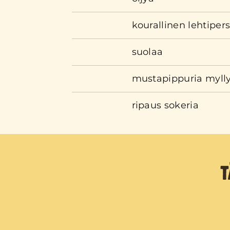
kourallinen lehtipers
suolaa
mustapippuria myll
ripaus sokeria