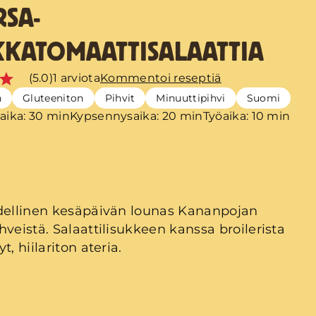
RSA-
KKATOMAATTISALAATTIA
(5.0)
1 arviota
Kommentoi reseptiä
n
Gluteeniton
Pihvit
Minuuttipihvi
Suomi
aika: 30 min
Kypsennysaika: 20 min
Työaika: 10 min
dellinen kesäpäivän lounas Kananpojan
hveistä. Salaattilisukkeen kanssa broilerista
t, hiilariton ateria.