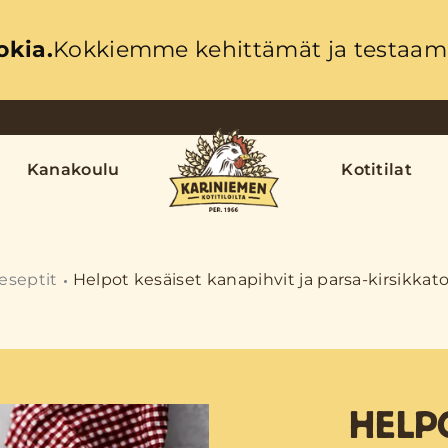
okia.
Kokkiemme kehittämät ja testaama
Kanakoulu
Kotitilat
eseptit
Helpot kesäiset kanapihvit ja parsa-kirsikkat
HELPO