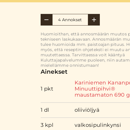
4 Annokset
Huomioithan, että annosmäärän muutos 
tekniseen laskukaavaan. Annosmäärän mu
tulee huomioida mm. paistoajan pituus. 
myös, että reseptin ohjeteksti ei muutu 
muutettaessa. Tarvittaessa voit kääntyä
Kuluttajapalvelumme puoleen, niin auta
mielellämme onnistumaan!
Ainekset
Kariniemen Kananp
1 pkt
Minuuttipihvi®
maustamaton 690 g
1 dl
oliiviöljyä
3 kpl
valkosipulinkynsi