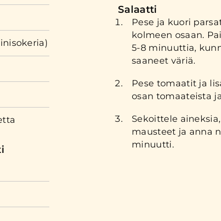
Salaatti
Pese ja kuori parsa
kolmeen osaan. Pai
iinisokeria)
5-8 minuuttia, kun
saaneet väriä.
Pese tomaatit ja li
osan tomaateista ja
Sekoittele aineksia, 
tta
mausteet ja anna 
minuutti.
i