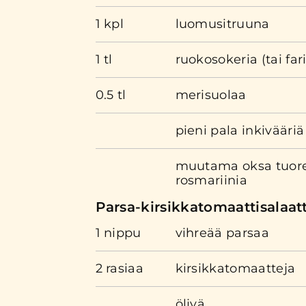
1 kpl
luomusitruuna
1 tl
ruokosokeria (tai far
0.5 tl
merisuolaa
pieni pala inkivääriä
muutama oksa tuore
rosmariinia
Parsa-kirsikkatomaattisalaatt
1 nippu
vihreää parsaa
2 rasiaa
kirsikkatomaatteja
öljyä