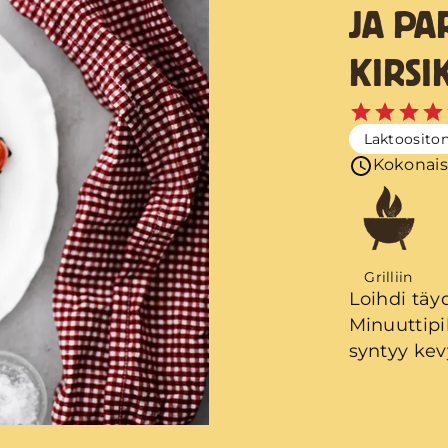
JA PA
KIRSI
Laktoosito
Kokonais
Grilliin
Loihdi täy
Minuuttipi
syntyy kevy