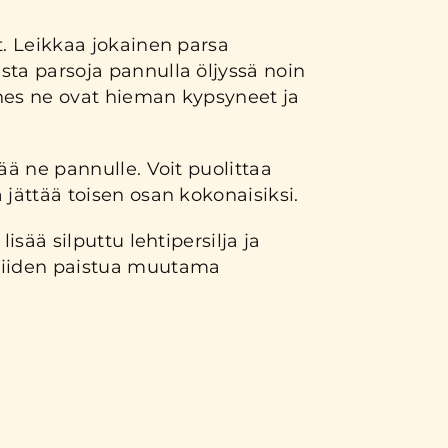
t. Leikkaa jokainen parsa
sta parsoja pannulla öljyssä noin
nes ne ovat hieman kypsyneet ja
sää ne pannulle. Voit puolittaa
 jättää toisen osan kokonaisiksi.
lisää silputtu lehtipersilja ja
niiden paistua muutama