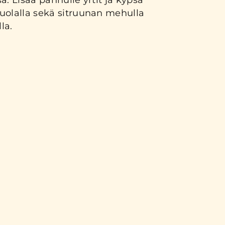
ssä. Lisää pannulle yrtit ja kypsä
uolalla sekä sitruunan mehulla
la.