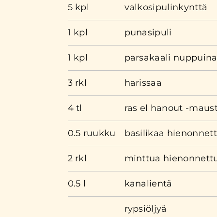
5 kpl
valkosipulinkynttä
1 kpl
punasipuli
1 kpl
parsakaali nuppuin
3 rkl
harissaa
4 tl
ras el hanout -maus
0.5 ruukku
basilikaa hienonnet
2 rkl
minttua hienonnett
0.5 l
kanalientä
rypsiöljyä