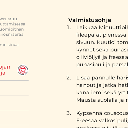
perustuu
Valmistusohje
uttamisessa
Leikkaa Minuuttip
Huomioithan
annosmäärää
fileepalat pienessä 
sivuun. Kuutioi toma
mme sinua
kynnet sekä punasip
oliiviöljyä ja freesaa
punasipuli ja parsa
ojan
ja
Lisää pannulle hari
hanout ja jatka het
kanaliemi sekä yrti
Mausta suolalla ja 
Kypsennä couscou
Freesaa valkosipuli