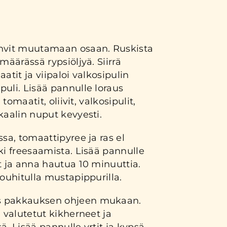
ihvit muutamaan osaan. Ruskista
määrässä rypsiöljyä. Siirrä
atit ja viipaloi valkosipulin
uli. Lisää pannulle loraus
 tomaatit, oliivit, valkosipulit,
kaalin nuput kevyesti.
ssa, tomaattipyree ja ras el
ki freesaamista. Lisää pannulle
t ja anna hautua 10 minuuttia.
rouhitulla mustapippurilla.
s pakkauksen ohjeen mukaan.
, valutetut kikherneet ja