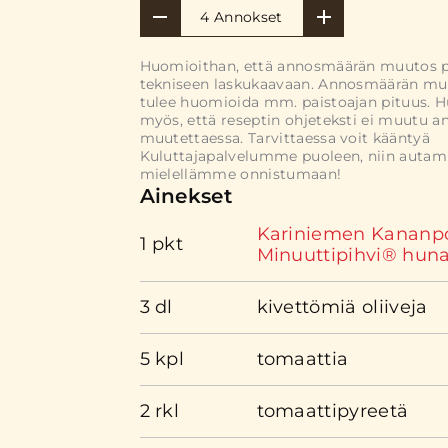
4 Annokset
Huomioithan, että annosmäärän muutos 
tekniseen laskukaavaan. Annosmäärän mu
tulee huomioida mm. paistoajan pituus. 
myös, että reseptin ohjeteksti ei muutu 
muutettaessa. Tarvittaessa voit kääntyä
Kuluttajapalvelumme puoleen, niin auta
mielellämme onnistumaan!
Ainekset
Kariniemen Kananp
1 pkt
Minuuttipihvi® huna
3 dl
kivettömiä oliiveja
5 kpl
tomaattia
2 rkl
tomaattipyreetä