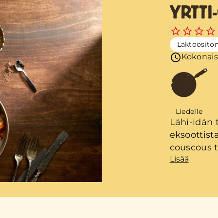
YRTTI
Laktoosito
Kokonais
Liedelle
Lähi-idän 
eksoottist
couscous t
Lisää
kylmänäki