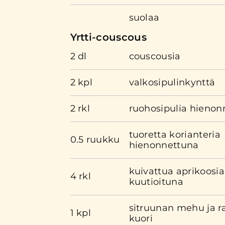
suolaa
Yrtti-couscous
2 dl
couscousia
2 kpl
valkosipulinkynttä
2 rkl
ruohosipulia hienon
tuoretta korianteria
0.5 ruukku
hienonnettuna
kuivattua aprikoosia
4 rkl
kuutioituna
sitruunan mehu ja r
1 kpl
kuori