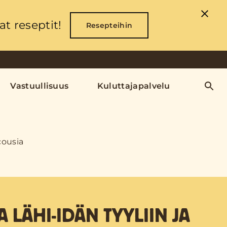
t reseptit!
Resepteihin
Vastuullisuus
Kuluttajapalvelu
cousia
 LÄHI-IDÄN TYYLIIN JA