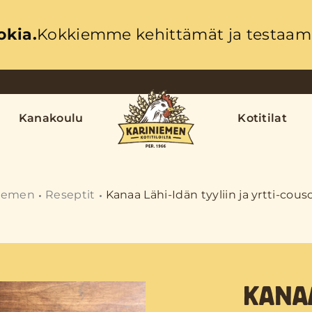
okia.
Kokkiemme kehittämät ja testaama
Kanakoulu
Kotitilat
niemen
Reseptit
Kanaa Lähi-Idän tyyliin ja yrtti-cous
KANAA