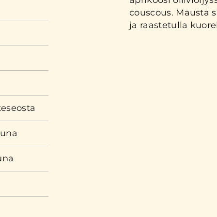
aprikoosi oliiviöljy
couscous. Mausta s
ja raastetulla kuorel
a
teseosta
tuna
una