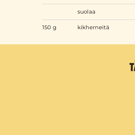
suolaa
150 g
kikherneitä