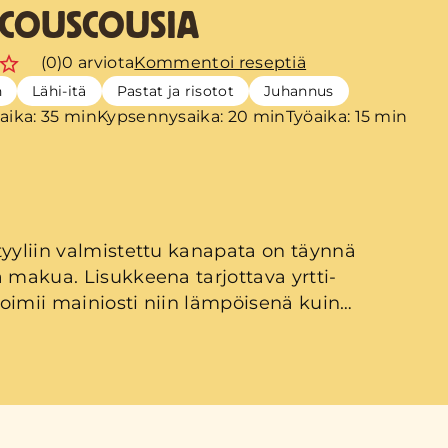
-COUSCOUSIA
(0)
0 arviota
Kommentoi reseptiä
n
Lähi-itä
Pastat ja risotot
Juhannus
aika: 35 min
Kypsennysaika: 20 min
Työaika: 15 min
tyyliin valmistettu kanapata on täynnä
a makua. Lisukkeena tarjottava yrtti-
oimii mainiosti niin lämpöisenä kuin
n.