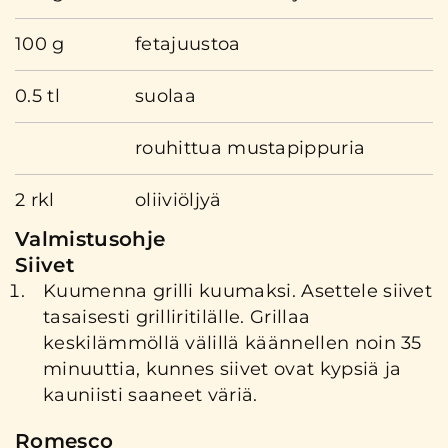
100 g
fetajuustoa
0.5 tl
suolaa
rouhittua mustapippuria
2 rkl
oliiviöljyä
Valmistusohje
Siivet
Kuumenna grilli kuumaksi. Asettele siivet
tasaisesti grilliritilälle. Grillaa
keskilämmöllä välillä käännellen noin 35
minuuttia, kunnes siivet ovat kypsiä ja
kauniisti saaneet väriä.
Romesco