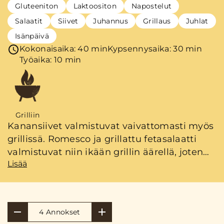
Gluteeniton
Laktoositon
Napostelut
Salaatit
Siivet
Juhannus
Grillaus
Juhlat
Isänpäivä
Kokonaisaika: 40 min
Kypsennysaika: 30 min
Työaika: 10 min
Grilliin
Kanansiivet valmistuvat vaivattomasti myös
grillissä. Romesco ja grillattu fetasalaatti
valmistuvat niin ikään grillin äärellä, joten
Lisää
aurinkovoidetta käsivarsiin ja niskaan ja
eikun grillailemaan.
4 Annokset