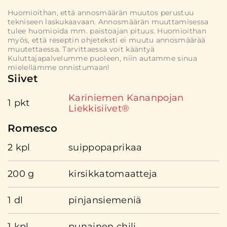
Huomioithan, että annosmäärän muutos perustuu
tekniseen laskukaavaan. Annosmäärän muuttamisessa
tulee huomioida mm. paistoajan pituus. Huomioithan
myös, että reseptin ohjeteksti ei muutu annosmäärää
muutettaessa. Tarvittaessa voit kääntyä
Kuluttajapalvelumme puoleen, niin autamme sinua
mielellämme onnistumaan!
Siivet
Kariniemen Kananpojan
1 pkt
Liekkisiivet®
Romesco
2 kpl
suippopaprikaa
200 g
kirsikkatomaatteja
1 dl
pinjansiemeniä
1 kpl
punainen chili