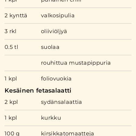
2 kynttä
valkosipulia
3 rkl
oliiviöljyä
0.5 tl
suolaa
rouhittua mustapippuria
1 kpl
foliovuokia
Kesäinen fetasalaatti
2 kpl
sydänsalaattia
1 kpl
kurkku
100 g
kirsikkatomaatteja