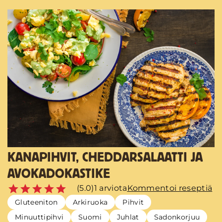
KANAPIHVIT, CHEDDARSALAATTI JA
AVOKADOKASTIKE
(5.0)
1 arviota
Kommentoi reseptiä
Gluteeniton
Arkiruoka
Pihvit
Minuuttipihvi
Suomi
Juhlat
Sadonkorjuu