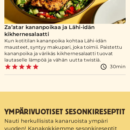
Za’atar kananpoikaa ja Lähi-idän
kikhernesalaatti
Kun kotitilan kananpoika kohtaa Lähi-idän
mausteet, syntyy makupari, joka toimii. Paistettu
kananpoika ja värikäs kikhernesalaatti tuovat
lautaselle lämpöä ja vähän uutta twistiä.
30min
YMPÄRIVUOTISET SESONKIRESEPTIT
Nauti herkullisista kanaruoista ympäri
vuoden! Kanakokkiemme sesonkireseptit