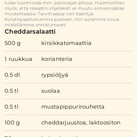
tulee huomioida mm. paistoajan pituus. Huomioithan
myös, että reseptin ohjeteksti ei muutu annosmäärää
muutettaessa. Tarvittaessa voit kääntyä
Kuluttajapalvelumme puoleen, niin autamme sinua
mielellämme onnistumaan!
Cheddarsalaatti
500 g
kirsikkatomaattia
1 ruukkua
korianteria
0.5 dl
rypsiöljyä
0.5 tl
suolaa
0.5 tl
mustapippurirouhetta
100 g
cheddarjuustoa, laktoositon