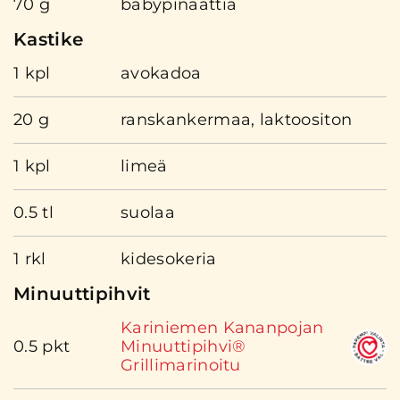
70 g
babypinaattia
Kastike
1 kpl
avokadoa
20 g
ranskankermaa, laktoositon
1 kpl
limeä
0.5 tl
suolaa
1 rkl
kidesokeria
Minuuttipihvit
Kariniemen Kananpojan
0.5 pkt
Minuuttipihvi®
Grillimarinoitu