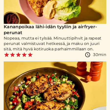
Kananpoikaa lähi-idän tyyliin ja airfryer-
perunat
Nopeaa, mutta ei tylsää. Minuuttipihvit ja rapeat
perunat valmistuvat hetkessä, ja maku on juuri
sitä, mitä hyvä kotiruoka parhaimmillaan on.
30min