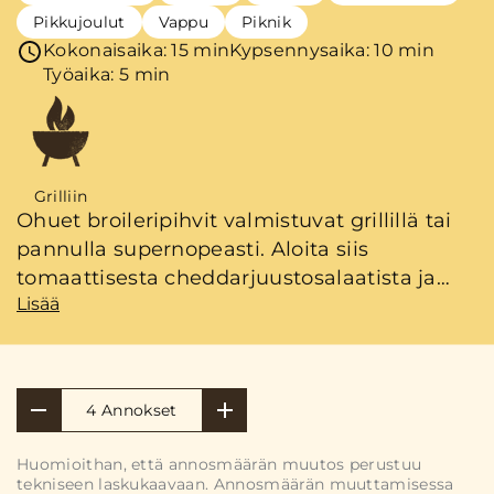
Pikkujoulut
Vappu
Piknik
Kokonaisaika: 15 min
Kypsennysaika: 10 min
Työaika: 5 min
Grilliin
Ohuet broileripihvit valmistuvat grillillä tai
pannulla supernopeasti. Aloita siis
tomaattisesta cheddarjuustosalaatista ja
Lisää
avokadokastikkeesta, jos haluat nauttia
pihvit grillikuumina.
4 Annokset
Huomioithan, että annosmäärän muutos perustuu
tekniseen laskukaavaan. Annosmäärän muuttamisessa