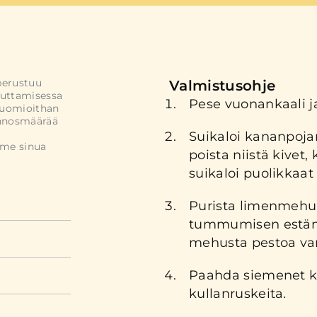
perustuu
Valmistusohje
uttamisessa
Pese vuonankaali ja
Huomioithan
annosmäärää
Suikaloi kananpojan
mme sinua
poista niistä kivet,
suikaloi puolikkaat 
Purista limenmehu
tummumisen estämi
mehusta pestoa var
Paahda siemenet ku
kullanruskeita.