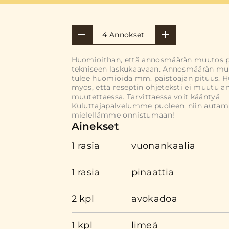
4 Annokset
Huomioithan, että annosmäärän muutos 
tekniseen laskukaavaan. Annosmäärän mu
tulee huomioida mm. paistoajan pituus. 
myös, että reseptin ohjeteksti ei muutu 
muutettaessa. Tarvittaessa voit kääntyä
Kuluttajapalvelumme puoleen, niin auta
mielellämme onnistumaan!
Ainekset
1 rasia
vuonankaalia
1 rasia
pinaattia
2 kpl
avokadoa
1 kpl
limeä