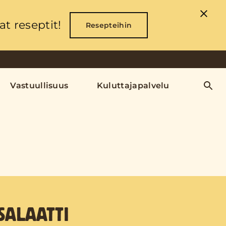
t reseptit!
Resepteihin
Vastuullisuus
Kuluttajapalvelu
ALAATTI