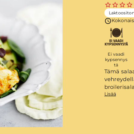
Laktoosito
Kokonais
Ei vaadi
kypsennys
tä
Tämä salaa
vehreydell
broilerisa
Lisää
sisäfileitä
jäänyttä k
salaatti o
tarjoilun 