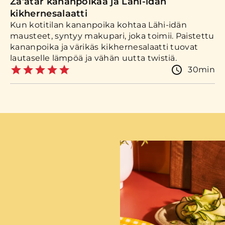
Za’atar kananpoikaa ja Lähi-idän
kikhernesalaatti
Kun kotitilan kananpoika kohtaa Lähi-idän
mausteet, syntyy makupari, joka toimii. Paistettu
kananpoika ja värikäs kikhernesalaatti tuovat
lautaselle lämpöä ja vähän uutta twistiä.
30min