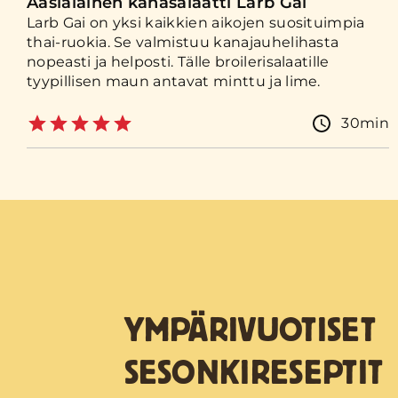
Aasialainen kanasalaatti Larb Gai
Larb Gai on yksi kaikkien aikojen suosituimpia
thai-ruokia. Se valmistuu kanajauhelihasta
nopeasti ja helposti. Tälle broilerisalaatille
tyypillisen maun antavat minttu ja lime.
30min
YMPÄRIVUOTISET
SESONKIRESEPTIT