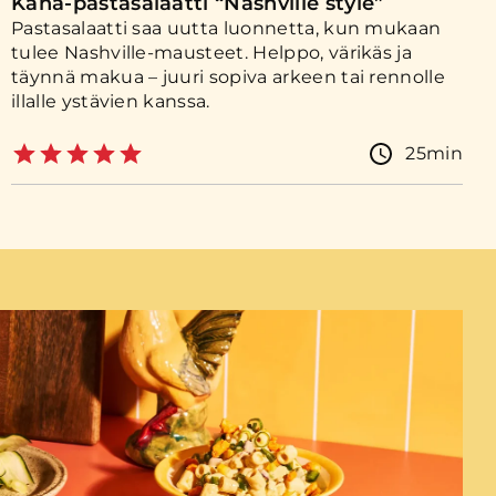
Kana-pastasalaatti “Nashville style”
Pastasalaatti saa uutta luonnetta, kun mukaan
tulee Nashville-mausteet. Helppo, värikäs ja
täynnä makua – juuri sopiva arkeen tai rennolle
illalle ystävien kanssa.
25min