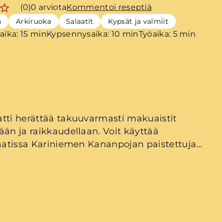
(0)
0 arviota
Kommentoi reseptiä
n
Arkiruoka
Salaatit
Kypsät ja valmiit
aika: 15 min
Kypsennysaika: 10 min
Työaika: 5 min
tti herättää takuuvarmasti makuaistit
ään ja raikkaudellaan. Voit käyttää
laatissa Kariniemen Kananpojan paistettuja
 tai vaikkapa edellisen päivän grillauksesta
ypsää kananpoikaa. Kummalla tavalla vain,
n sekä helppo että nopea valmistaa. Kesäisen
täydentää itse tehty rucola-limepesto, nam!