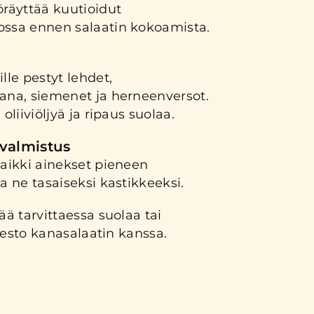
öräyttää kuutioidut
ossa ennen salaatin kokoamista.
lle pestyt lehdet,
kana, siemenet ja herneenversot.
oliiviöljyä ja ripaus suolaa.
valmistus
kaikki ainekset pieneen
ta ne tasaiseksi kastikkeeksi.
ää tarvittaessa suolaa tai
e pesto kanasalaatin kanssa.