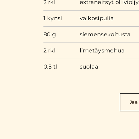
2 rkl
extraneitsyt oliiviölj
1 kynsi
valkosipulia
80 g
siemensekoitusta
2 rkl
limetäysmehua
0.5 tl
suolaa
Jaa