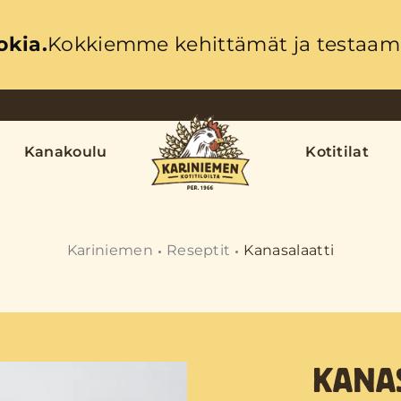
okia.
Kokkiemme kehittämät ja testaama
Kanakoulu
Kotitilat
Kariniemen
Reseptit
Kanasalaatti
KANAS