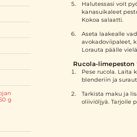
Halutessasi voit py
kanasuikaleet pest
Kokoa salaatti.
Aseta laakealle vadi
avokadoviipaleet, 
Lorauta päälle vielä 
Rucola-limepeston 
Pese rucola. Laita 
blenderiin ja surau
ojan
Tarkista maku ja lis
250 g
oliiviöljyä. Tarjoil