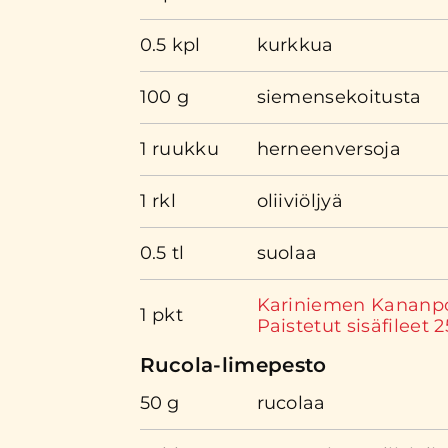
0.5 kpl
kurkkua
100 g
siemensekoitusta
1 ruukku
herneenversoja
1 rkl
oliiviöljyä
0.5 tl
suolaa
Kariniemen Kananp
1 pkt
Paistetut sisäfileet 
Rucola-limepesto
50 g
rucolaa