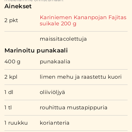
Ainekset
Kariniemen Kananpojan Fajitas
2 pkt
suikale 200 g
maissitacolettuja
Marinoitu punakaali
400 g
punakaalia
2 kpl
limen mehu ja raastettu kuori
1 dl
oliiviöljyä
1 tl
rouhittua mustapippuria
1 ruukku
korianteria