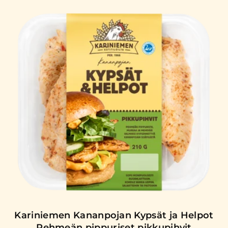
Kariniemen Kananpojan Kypsät ja Helpot
Pehmeän pippuriset pikkupihvit