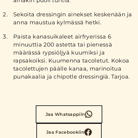
ainakin puoli tuntia.
Sekoita dressingin ainekset keskenään ja
anna maustua kylmässä hetki.
Paista kanasuikaleet airfryerissa 6
minuuttia 200 astetta tai pienessä
määrässä rypsiöljyä kuumiksi ja
rapsakoiksi. Kuumenna tacoletut. Kokoa
tacolettujen päälle kanaa, marinoitua
punakaalia ja chipotle dressingiä. Tarjoa.
Jaa Whatsappiin
Jaa Facebookiin