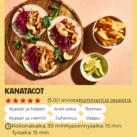
KANATACOT
(5.0)
1 arviota
Kommentoi reseptiä
Kypsät ja helpot
Arkiruoka
Texmex
Kypsät ja valmiit
Juhannus
Vappu
Kokonaisaika: 30 min
Kypsennysaika: 15 min
Työaika: 15 min