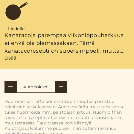
Liedelle
Kanatacoja parempaa viikonloppuherkkua
ei ehkä ole olemassakaan. Tämä
kanatacoresepti on supersimppeli, mutta
Lisää
takuulla maistuva lajinsa edustaja.
4 Annokset
Huomioithan, että annosmäärän muutos perustuu
tekniseen laskukaavaan. Annosmäärän muuttamisessa
tulee huomioida mm. paistoajan pituus. Huomioithan
myös, että reseptin ohjeteksti ei muutu annosmäärää
muutettaessa. Tarvittaessa voit kääntyä
Kuluttajapalvelumme puoleen, niin autamme sinua
mielellämme onnistumaan!