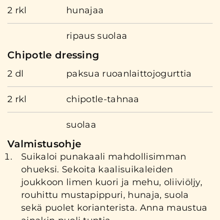
2 rkl
hunajaa
ripaus suolaa
Chipotle dressing
2 dl
paksua ruoanlaittojogurttia
2 rkl
chipotle-tahnaa
suolaa
Valmistusohje
Suikaloi punakaali mahdollisimman
ohueksi. Sekoita kaalisuikaleiden
joukkoon limen kuori ja mehu, oliiviöljy,
rouhittu mustapippuri, hunaja, suola
sekä puolet korianterista. Anna maustua