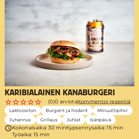
KARIBIALAINEN KANABURGERI
(0)
0 arviota
Kommentoi reseptiä
Laktoositon
Burgerit ja hodarit
Minuuttipihvi
Juhannus
Grillaus
Juhlat
Isänpäivä
Kokonaisaika: 30 min
Kypsennysaika: 15 min
Työaika: 15 min