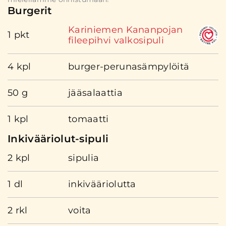
Burgerit
Kariniemen Kananpojan
1 pkt
fileepihvi valkosipuli
4 kpl
burger-perunasämpylöitä
50 g
jääsalaattia
1 kpl
tomaatti
Inkivääriolut-sipuli
2 kpl
sipulia
1 dl
inkivääriolutta
2 rkl
voita