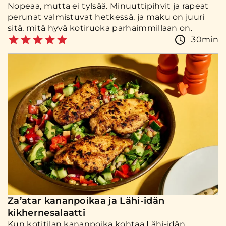
Nopeaa, mutta ei tylsää. Minuuttipihvit ja rapeat
perunat valmistuvat hetkessä, ja maku on juuri
sitä, mitä hyvä kotiruoka parhaimmillaan on.
30min
Za’atar kananpoikaa ja Lähi-idän
kikhernesalaatti
Kun kotitilan kananpoika kohtaa Lähi-idän