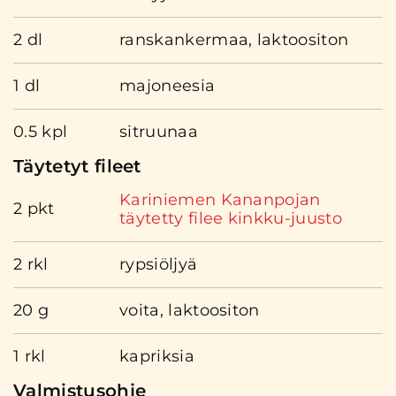
2 dl
ranskankermaa, laktoositon
1 dl
majoneesia
0.5 kpl
sitruunaa
Täytetyt fileet
Kariniemen Kananpojan
2 pkt
täytetty filee kinkku-juusto
2 rkl
rypsiöljyä
20 g
voita, laktoositon
1 rkl
kapriksia
Valmistusohje