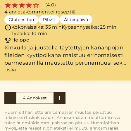
(4.0)
4 arviota
Kommentoi reseptiä
Gluteeniton
Pihvit
Äitienpäivä
Kokonaisaika: 35 min
Kypsennysaika: 25 min
Työaika: 10 min
Helppo
Kinkulla ja juustolla täytettyjen kananpojan
fileiden kyytipoikana maistuu erinomaisesti
parmesaanilla maustettu perunamuusi sekä
Lisää
curry-crème fraiche. Fileiden paiston
loppuvaiheessa lisätyt kaprikset ja voi
muodostavat myös pienen lisätvistin
lautaselle lusikoitavaksi. Mikäli kaapista
4 Annokset
löytyy sitruunaa, voi sitäkin lopuksi tirauttaa
pannulla fileiden päälle.
Huomioithan, että annosmäärän muutos perustuu
tekniseen laskukaavaan. Annosmäärän muuttamisessa
tulee huomioida mm. paistoajan pituus. Huomioithan
myös, että reseptin ohjeteksti ei muutu annosmäärää