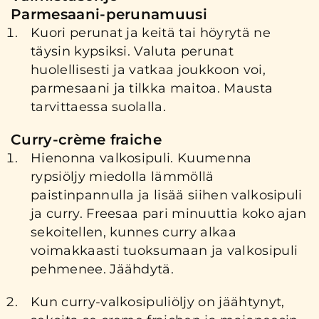
Parmesaani-perunamuusi
Kuori perunat ja keitä tai höyrytä ne
täysin kypsiksi. Valuta perunat
huolellisesti ja vatkaa joukkoon voi,
parmesaani ja tilkka maitoa. Mausta
tarvittaessa suolalla.
Curry-crème fraiche
Hienonna valkosipuli. Kuumenna
rypsiöljy miedolla lämmöllä
paistinpannulla ja lisää siihen valkosipuli
ja curry. Freesaa pari minuuttia koko ajan
sekoitellen, kunnes curry alkaa
voimakkaasti tuoksumaan ja valkosipuli
pehmenee. Jäähdytä.
Kun curry-valkosipuliöljy on jäähtynyt,