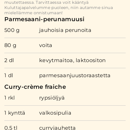
muutettaessa. Tarvittaessa voit kääntyä
Kuluttajapalvelumme puoleen, niin autamme sinua
mielellämme onnistumaan!
Parmesaani-perunamuusi
500 g
jauhoisia perunoita
80 g
voita
2 dl
kevytmaitoa, laktoositon
1 dl
parmesaanjuustoraastetta
Curry-crème fraiche
1 rkl
rypsiöljyä
1 kynttä
valkosipulia
0.5 tl
curryjauhetta