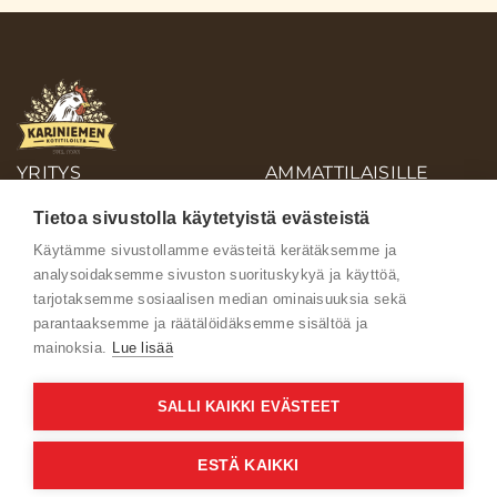
YRITYS
AMMATTILAISILLE
OIVA-RAPORTIT
Tietoa sivustolla käytetyistä evästeistä
AINEISTOPANKKI
Käytämme sivustollamme evästeitä kerätäksemme ja
analysoidaksemme sivuston suorituskykyä ja käyttöä,
Ota yhteyttä
tarjotaksemme sosiaalisen median ominaisuuksia sekä
parantaaksemme ja räätälöidäksemme sisältöä ja
mainoksia.
Lue lisää
SALLI KAIKKI EVÄSTEET
Käyttöehdot
ESTÄ KAIKKI
Verkkoselailun tietosuojaseloste