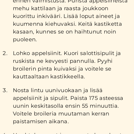
ennen valmistusta. Purista appelsiineista
mehu kattilaan ja raasta joukkoon
kuorittu inkivääri. Lisää loput aineet ja
kuumenna kiehuvaksi. Keitä kastiketta
kasaan, kunnes se on haihtunut noin
puoleen.
Lohko appelsiinit. Kuori salottisipulit ja
ruskista ne kevyesti pannulla. Pyyhi
broilerin pinta kuivaksi ja voitele se
kauttaaltaan kastikkeella.
Nosta lintu uunivuokaan ja lisää
appelsiinit ja sipulit. Paista 175 asteessa
uunin keskitasolla ensin 55 minuuttia.
Voitele broileria muutaman kerran
paistamisen aikana.