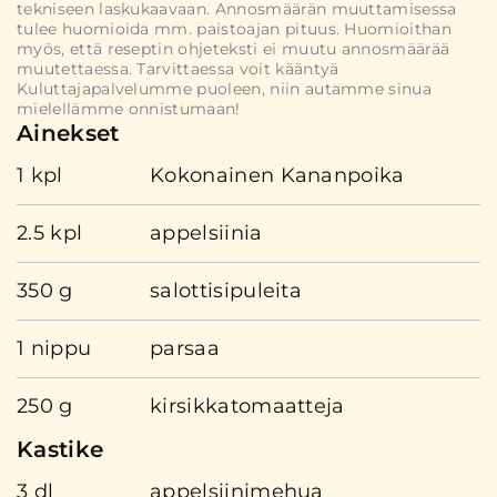
tekniseen laskukaavaan. Annosmäärän muuttamisessa
tulee huomioida mm. paistoajan pituus. Huomioithan
myös, että reseptin ohjeteksti ei muutu annosmäärää
muutettaessa. Tarvittaessa voit kääntyä
Kuluttajapalvelumme puoleen, niin autamme sinua
mielellämme onnistumaan!
Ainekset
1 kpl
Kokonainen Kananpoika
2.5 kpl
appelsiinia
350 g
salottisipuleita
1 nippu
parsaa
250 g
kirsikkatomaatteja
Kastike
3 dl
appelsiinimehua