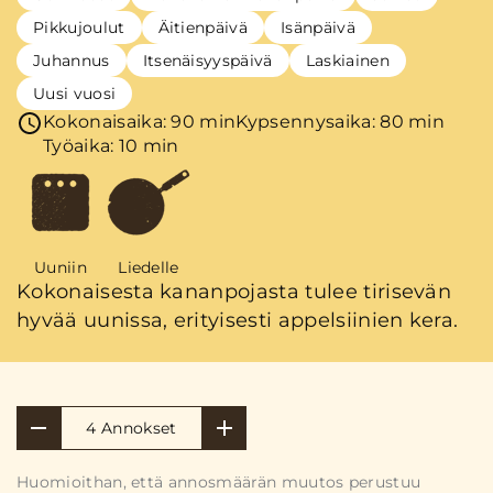
Pikkujoulut
Äitienpäivä
Isänpäivä
Juhannus
Itsenäisyyspäivä
Laskiainen
Uusi vuosi
Kokonaisaika: 90 min
Kypsennysaika: 80 min
Työaika: 10 min
Uuniin
Liedelle
Kokonaisesta kananpojasta tulee tirisevän
hyvää uunissa, erityisesti appelsiinien kera.
4 Annokset
Huomioithan, että annosmäärän muutos perustuu