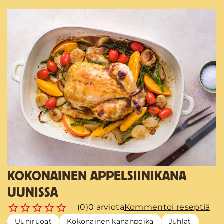
KOKONAINEN APPELSIINIKANA
UUNISSA
(0)
0 arviota
Kommentoi reseptiä
Uuniruoat
Kokonainen kananpoika
Juhlat