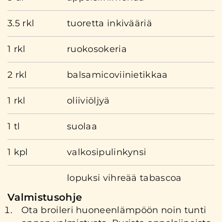
3.5 rkl
tuoretta inkivääriä
1 rkl
ruokosokeria
2 rkl
balsamicoviinietikkaa
1 rkl
oliiviöljyä
1 tl
suolaa
1 kpl
valkosipulinkynsi
lopuksi vihreää tabascoa
Valmistusohje
Ota broileri huoneenlämpöön noin tunti