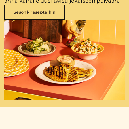
anna kanalle uusi twisti jokaiseen päivään.
Sesonkiresepteihin