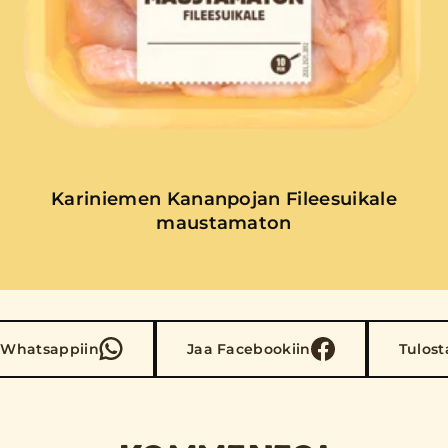
Kariniemen Kananpojan Fileesuikale
maustamaton
 Whatsappiin
Jaa Facebookiin
Tulost