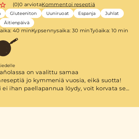
(0)
0 arviota
Kommentoi reseptiä
n
Gluteeniton
Uuniruoat
Espanja
Juhlat
Äitienpäivä
aika: 40 min
Kypsennysaika: 30 min
Työaika: 10 min
iedelle
pañolassa on vaalittu samaa
reseptiä jo kymmeniä vuosia, eikä suotta!
i ei ihan paellapannua löydy, voit korvata sen
lla hellan- ja uuninkestävällä astialla tai
a siirtää paellan tavallisella paistinpannulta
en vuokaan. Valmistusta voi nopeuttaa
a rintafileet Kariniemen Kanapojan
eisiin.