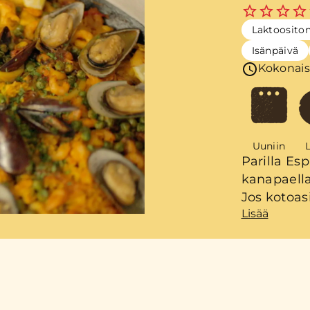
Laktoosito
Isänpäivä
Kokonais
Uuniin
L
Parilla Es
kanapaella
Jos kotoas
Lisää
jollain muu
tarvittaess
uunia vart
vaihtamall
Fileesuikal