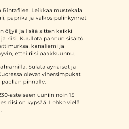
 Rintafilee. Leikkaa mustekala
uli, paprika ja valkosipulinkynnet.
öljyä ja lisää sitten kaikki
 ja riisi. Kuullota pannun sisältö
aattimurksa, kanaliemi ja
hyvin, ettei riisi paakkuunnu.
ahramilla. Sulata äyriäiset ja
 Kuoressa olevat vihersimpukat
 paellan pinnalle.
230-asteiseen uuniin noin 15
es riisi on kypsää. Lohko vielä
.