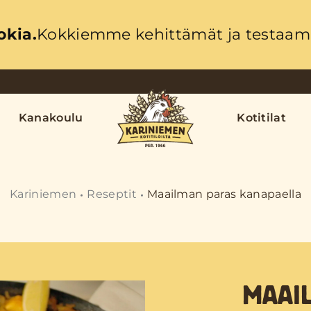
okia.
Kokkiemme kehittämät ja testaama
Kanakoulu
Kotitilat
Kariniemen
Reseptit
Maailman paras kanapaella
MAAI