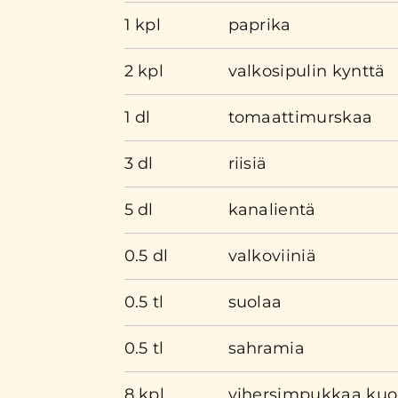
1 kpl
paprika
2 kpl
valkosipulin kynttä
1 dl
tomaattimurskaa
3 dl
riisiä
5 dl
kanalientä
0.5 dl
valkoviiniä
0.5 tl
suolaa
0.5 tl
sahramia
8 kpl
vihersimpukkaa kuo