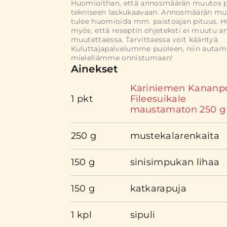
Huomioithan, että annosmäärän muutos 
tekniseen laskukaavaan. Annosmäärän mu
tulee huomioida mm. paistoajan pituus. 
myös, että reseptin ohjeteksti ei muutu 
muutettaessa. Tarvittaessa voit kääntyä
Kuluttajapalvelumme puoleen, niin auta
mielellämme onnistumaan!
Ainekset
Kariniemen Kananp
1 pkt
Fileesuikale
maustamaton 250 g
250 g
mustekalarenkaita
150 g
sinisimpukan lihaa
150 g
katkarapuja
1 kpl
sipuli