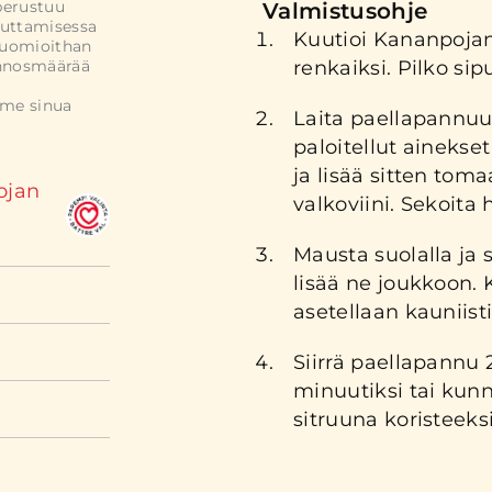
perustuu
Valmistusohje
uttamisessa
Kuutioi Kananpojan
Huomioithan
annosmäärää
renkaiksi. Pilko sip
mme sinua
Laita paellapannuun 
paloitellut ainekset
ja lisää sitten tom
ojan
valkoviini. Sekoita 
Mausta suolalla ja s
lisää ne joukkoon.
asetellaan kauniisti
Siirrä paellapannu 
minuutiksi tai kunn
sitruuna koristeeksi