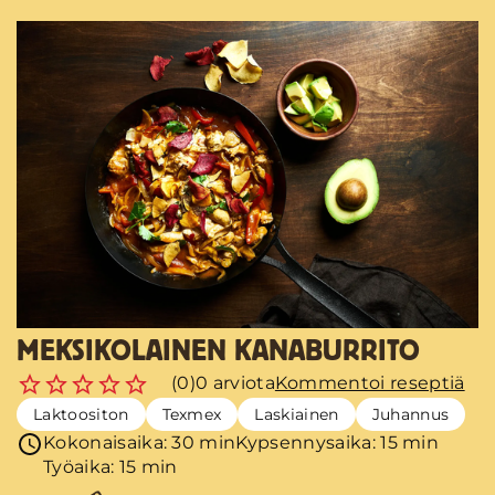
MEKSIKOLAINEN KANABURRITO
(0)
0 arviota
Kommentoi reseptiä
Laktoositon
Texmex
Laskiainen
Juhannus
Kokonaisaika: 30 min
Kypsennysaika: 15 min
Työaika: 15 min