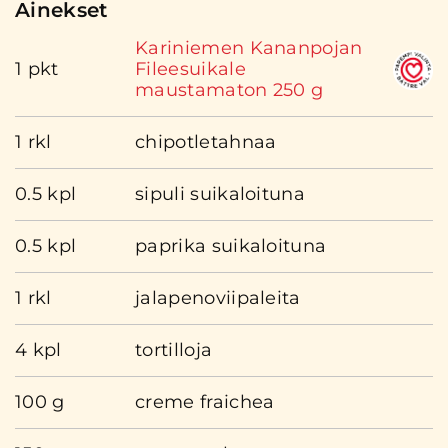
Ainekset
Kariniemen Kananpojan
1 pkt
Fileesuikale
maustamaton 250 g
1 rkl
chipotletahnaa
0.5 kpl
sipuli suikaloituna
0.5 kpl
paprika suikaloituna
1 rkl
jalapenoviipaleita
4 kpl
tortilloja
100 g
creme fraichea