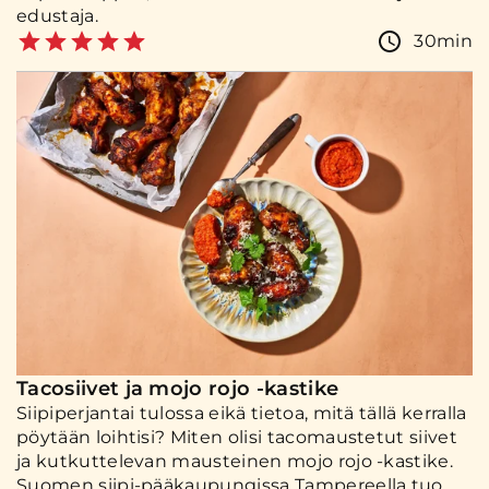
edustaja.
30min
Tacosiivet ja mojo rojo -kastike
Siipiperjantai tulossa eikä tietoa, mitä tällä kerralla
pöytään loihtisi? Miten olisi tacomaustetut siivet
ja kutkuttelevan mausteinen mojo rojo -kastike.
Suomen siipi-pääkaupungissa Tampereella tuo