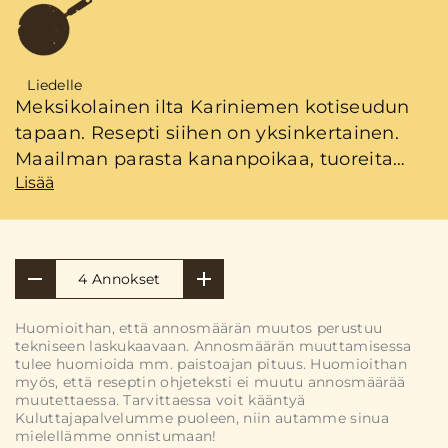
Liedelle
Meksikolainen ilta Kariniemen kotiseudun
tapaan. Resepti siihen on yksinkertainen.
Maailman parasta kananpoikaa, tuoreita
Lisää
raaka-aineita ja aimo annos rakkautta. Niin
helppoa se on!
4 Annokset
Huomioithan, että annosmäärän muutos perustuu
tekniseen laskukaavaan. Annosmäärän muuttamisessa
tulee huomioida mm. paistoajan pituus. Huomioithan
myös, että reseptin ohjeteksti ei muutu annosmäärää
muutettaessa. Tarvittaessa voit kääntyä
Kuluttajapalvelumme puoleen, niin autamme sinua
mielellämme onnistumaan!