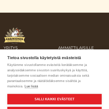
YRITYS
AMMATTILAISILLE
OIVA-RAPORTIT
Tietoa sivustolla käytetyistä evästeistä
AINEISTOPANKKI
Käytämme sivustollamme evästeitä kerätäksemme ja
analysoidaksemme sivuston suorituskykyä ja käyttöä,
Ota yhteyttä
tarjotaksemme sosiaalisen median ominaisuuksia sekä
parantaaksemme ja räätälöidäksemme sisältöä ja
mainoksia.
Lue lisää
SALLI KAIKKI EVÄSTEET
Käyttöehdot