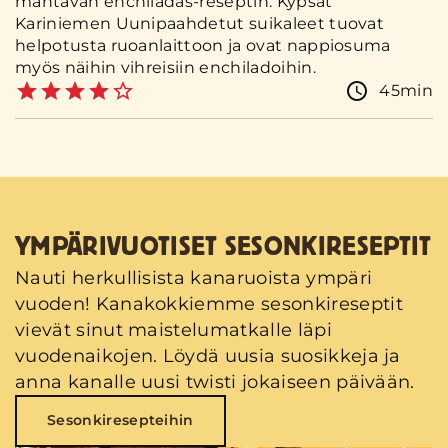
mahtavan enchiladas-reseptin. Kypsät
Kariniemen Uunipaahdetut suikaleet tuovat
helpotusta ruoanlaittoon ja ovat nappiosuma
myös näihin vihreisiin enchiladoihin.
45min
YMPÄRIVUOTISET SESONKIRESEPTIT
Nauti herkullisista kanaruoista ympäri
vuoden! Kanakokkiemme sesonkireseptit
vievät sinut maistelumatkalle läpi
vuodenaikojen. Löydä uusia suosikkeja ja
anna kanalle uusi twisti jokaiseen päivään.
Sesonkiresepteihin