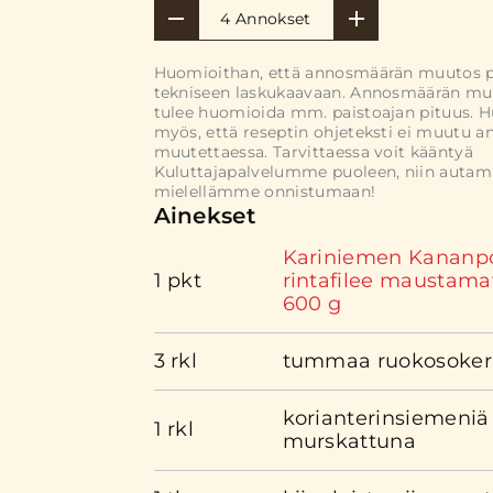
4 Annokset
Huomioithan, että annosmäärän muutos 
tekniseen laskukaavaan. Annosmäärän mu
tulee huomioida mm. paistoajan pituus. 
myös, että reseptin ohjeteksti ei muutu 
muutettaessa. Tarvittaessa voit kääntyä
Kuluttajapalvelumme puoleen, niin auta
mielellämme onnistumaan!
Ainekset
Kariniemen Kananp
1 pkt
rintafilee maustama
600 g
3 rkl
tummaa ruokosoker
korianterinsiemeniä
1 rkl
murskattuna