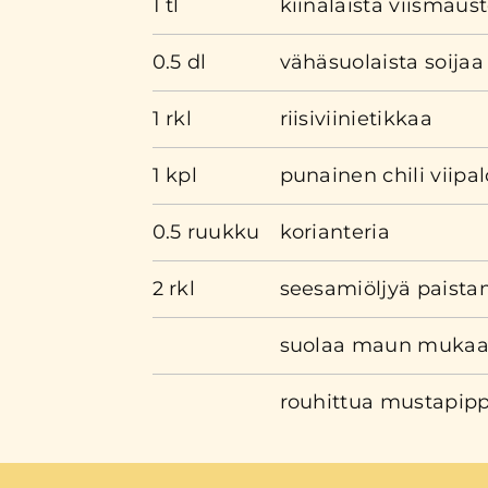
1 tl
kiinalaista viismaus
0.5 dl
vähäsuolaista soijaa
1 rkl
riisiviinietikkaa
1 kpl
punainen chili viipa
0.5 ruukku
korianteria
2 rkl
seesamiöljyä paist
suolaa maun muka
rouhittua mustapipp