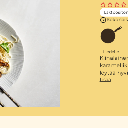
Laktoosito
Kokonais
Liedelle
Kiinalaine
karamellik
löytää hyvi
Lisää
ruokakaupo
höyrytetyt
Varoitus: 