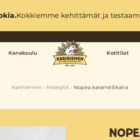
okia.
Kokkiemme kehittämät ja testaama
Kanakoulu
Kotitilat
Kariniemen
Reseptit
Nopea karamellikana
NOPE