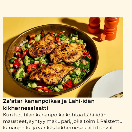
Za’atar kananpoikaa ja Lähi-idän
kikhernesalaatti
Kun kotitilan kananpoika kohtaa Lähi-idän
mausteet, syntyy makupari, joka toimii. Paistettu
kananpoika ja värikäs kikhernesalaatti tuovat