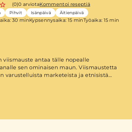
(0)
0 arviota
Kommentoi reseptiä
n
Pihvit
Isänpäivä
Äitienpäivä
aika: 30 min
Kypsennysaika: 15 min
Työaika: 15 min
n viismauste antaa tälle nopealle
analle sen ominaisen maun. Viismaustetta
n varustelluista marketeista ja etnisistä
ista. Lisukkeeksi kanalle sopivat hyvin
 bao-sampylät, nuudeli tai vaikkapa riisi.
tähän saattaa jäädä koukkuun!