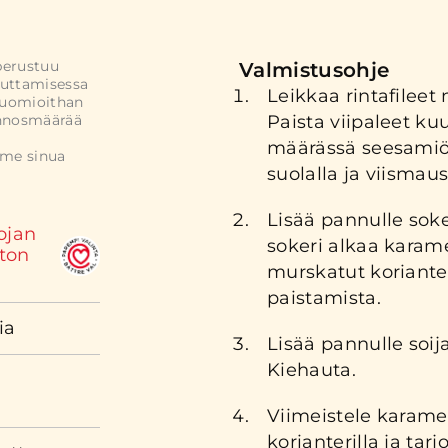
perustuu
Valmistusohje
uttamisessa
Leikkaa rintafileet 
Huomioithan
annosmäärää
Paista viipaleet k
määrässä seesamiöl
mme sinua
suolalla ja viismaus
Lisää pannulle soke
ojan
sokeri alkaa karam
ton
murskatut koriante
paistamista.
ia
Lisää pannulle soija,
Kiehauta.
Viimeistele karame
korianterilla ja tar