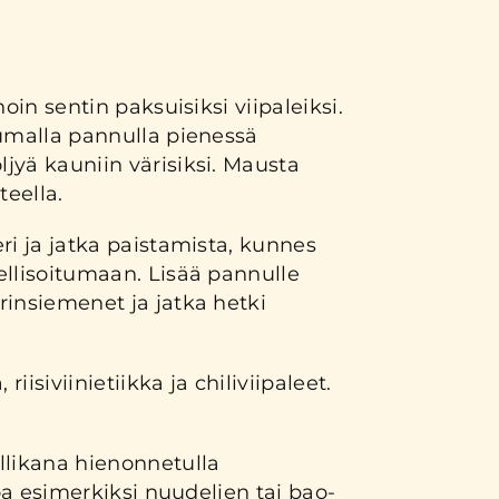
noin sentin paksuisiksi viipaleiksi.
uumalla pannulla pienessä
jyä kauniin värisiksi. Mausta
teella.
ri ja jatka paistamista, kunnes
ellisoitumaan. Lisää pannulle
rinsiemenet ja jatka hetki
 riisiviinietiikka ja chiliviipaleet.
llikana hienonnetulla
joa esimerkiksi nuudelien tai bao-