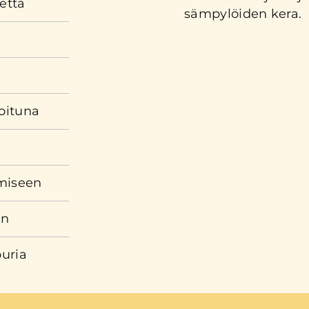
tetta
sämpylöiden kera.
loituna
amiseen
an
uria